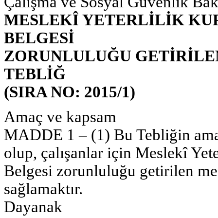
Çalışma ve Sosyal Güvenlik Bak
MESLEKÎ YETERLİLİK KU
BELGESİ
ZORUNLULUĞU GETİRİLEN
TEBLİĞ
(SIRA NO: 2015/1)
Amaç ve kapsam
MADDE 1 – (1) Bu Tebliğin amacı,
olup, çalışanlar için Meslekî Yet
Belgesi zorunluluğu getirilen me
sağlamaktır.
Dayanak