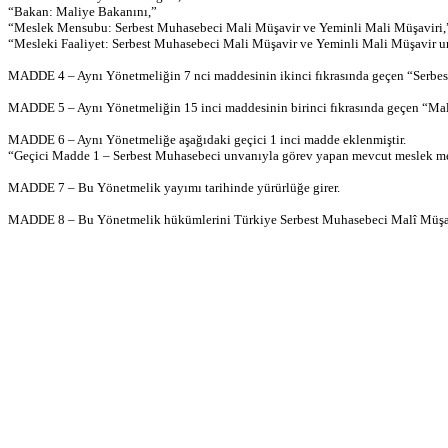
“Bakan: Maliye Bakanını,”
“Meslek Mensubu: Serbest Muhasebeci Mali Müşavir ve Yeminli Mali Müşaviri,
“Mesleki Faaliyet: Serbest Muhasebeci Mali Müşavir ve Yeminli Mali Müşavir un
MADDE 4 – Aynı Yönetmeliğin 7 nci maddesinin ikinci fıkrasında geçen “Serbest 
MADDE 5 – Aynı Yönetmeliğin 15 inci maddesinin birinci fıkrasında geçen “Maliy
MADDE 6 – Aynı Yönetmeliğe aşağıdaki geçici 1 inci madde eklenmiştir.
“Geçici Madde 1 – Serbest Muhasebeci unvanıyla görev yapan mevcut meslek mensu
MADDE 7 – Bu Yönetmelik yayımı tarihinde yürürlüğe girer.
MADDE 8 – Bu Yönetmelik hükümlerini Türkiye Serbest Muhasebeci Malî Müşavir