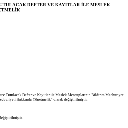
TUTULACAK DEFTER VE KAYITLAR İLE MESLEK
ETMELİK
ce Tutulacak Defter ve Kayıtlar ile Meslek Mensuplarının Bildirim Mecburiyeti
cburiyeti Hakkında Yönetmelik” olarak değiştirilmiştir.
iştirilmiştir.