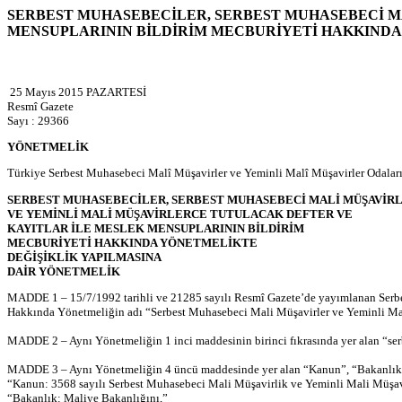
SERBEST MUHASEBECİLER, SERBEST MUHASEBECİ M
MENSUPLARININ BİLDİRİM MECBURİYETİ HAKKINDA
25 Mayıs 2015 PAZARTESİ
Resmî Gazete
Sayı : 29366
YÖNETMELİK
Türkiye Serbest Muhasebeci Malî Müşavirler ve Yeminli Malî Müşavirler Odaları
SERBEST MUHASEBECİLER, SERBEST MUHASEBECİ MALİ MÜŞAVİR
VE YEMİNLİ MALİ MÜŞAVİRLERCE TUTULACAK DEFTER VE
KAYITLAR İLE MESLEK MENSUPLARININ BİLDİRİM
MECBURİYETİ HAKKINDA YÖNETMELİKTE
DEĞİŞİKLİK YAPILMASINA
DAİR YÖNETMELİK
MADDE 1 – 15/7/1992 tarihli ve 21285 sayılı Resmî Gazete’de yayımlanan Serbes
Hakkında Yönetmeliğin adı “Serbest Muhasebeci Mali Müşavirler ve Yeminli Mali
MADDE 2 – Aynı Yönetmeliğin 1 inci maddesinin birinci fıkrasında yer alan “serbe
MADDE 3 – Aynı Yönetmeliğin 4 üncü maddesinde yer alan “Kanun”, “Bakanlık”, 
“Kanun: 3568 sayılı Serbest Muhasebeci Mali Müşavirlik ve Yeminli Mali Müşa
“Bakanlık: Maliye Bakanlığını,”