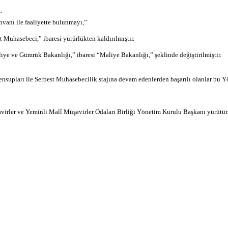
”
vanı ile faaliyette bulunmayı,”
Muhasebeci,” ibaresi yürürlükten kaldırılmıştır.
e ve Gümrük Bakanlığı,” ibaresi “Maliye Bakanlığı,” şeklinde değiştirilmiştir.
pları ile Serbest Muhasebecilik stajına devam edenlerden başarılı olanlar bu Yön
ler ve Yeminli Malî Müşavirler Odaları Birliği Yönetim Kurulu Başkanı yürütür