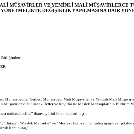
ALİ MÜŞAVİRLER VE YEMİNLİ MALİ MÜŞAVİRLERCE 
 YÖNETMELİKTE DEĞİŞİKLİK YAPILMASINA DAİR YÖN
 Birliğinden:
LER
t Muhasebeciler, Serbest Muhasebeci Mali Müşavirler ve Yeminli Mali Müşavirler
 Müşavirlerce Tutulacak Defter ve Kayıtlar ile Meslek Mensuplarının Bildirim Me
st muhasebeciler,” ibaresi yürürlükten kaldırılmıştır.
“Bakan”, “Meslek Mensubu” ve “Mesleki Faaliyet” tanımları aşağıdaki şekilde değ
virlik Kanununu,”