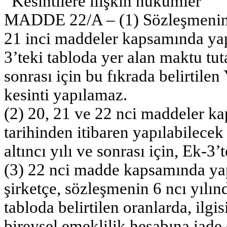
“Kesintilere ilişkin hükümler
MADDE 22/A – (1) Sözleşmenin il
21 inci maddeler kapsamında yapı
3’teki tabloda yer alan maktu tut
sonrası için bu fıkrada belirtil
kesinti yapılamaz.
(2) 20, 21 ve 22 nci maddeler k
tarihinden itibaren yapılabilecek
altıncı yılı ve sonrası için, Ek-3’
(3) 22 nci madde kapsamında yap
şirketçe, sözleşmenin 6 ncı yılınd
tabloda belirtilen oranlarda, ilgi
bireysel emeklilik hesabına iade e