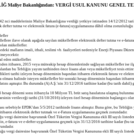
EBLİĞ Maliye Bakanlığından: VERGİ USUL KANUNU GENEL TE
242 nci maddelerinin Maliye Bakanlığına verdiği yetkiye istinaden 14/12/2012 tar
k defter tutma ve elektronik fatura (e-fatura) uygulamasına dâhil olma zorunluluğu 
efler
eflere ilave olarak aşağıda sayılan mükelleflere elektronik defter tutma ve e-fatu
olan mükellefler.
tedeki malların imali, ithali, teslimi vb. faaliyetleri nedeniyle Enerji Piyasası Dü
lmeyecektir.
hal eden mükellefler.
nden itibaren, 2015 veya müteakip hesap dönemlerinde sağlayan mükellefler ise ilg
nlardan bu Tebliğin yayım tarihinden önce lisans alan veya mükellefiyet tesis ettir
ttirdikleri tarihi izleyen hesap döneminin başından itibaren elektronik fatura ve ele
sa olması halinde isteyen mükellefler bir sonraki hesap döneminin başından itibaren
atını aşmıştır. Bu durumda (A) A.Ş.’nin 31/12/2016 tarihine kadar (bu tarih dahil)
sap dönemi sonu itibarıyla 10 Milyon TL brüt satış hasılatına ulaşmış bulunmaktad
esinin verileceği tarihi (31/10/2016) izleyen özel hesap döneminin başlangıcı ola
nması sebebiyle EPDK’dan 5/5/2012 tarihinde lisans almıştır. Buna göre, bu Tebliğin 
 itibaren elektronik defter tutmak ve e-Fatura uygulamasına geçmek zorundadır.
duğu vergi dairesine başvurarak Özel Tüketim Vergisi Kanununa ekli III sayılı listed
.’nin, e-fatura ve e-defter uygulamasına geçmek için 31/12/2016 tarihine kadar (bu t
rundadır.
unduğu vergi dairesine başvurarak Özel Tüketim Vergisi Kanununa ekli III sayılı liste