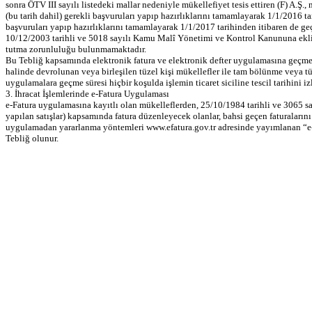
sonra ÖTV III sayılı listedeki mallar nedeniyle mükellefiyet tesis ettiren (F) A.Ş
(bu tarih dahil) gerekli başvuruları yapıp hazırlıklarını tamamlayarak 1/1/2016 t
başvuruları yapıp hazırlıklarını tamamlayarak 1/1/2017 tarihinden itibaren de geç
10/12/2003 tarihli ve 5018 sayılı Kamu Malî Yönetimi ve Kontrol Kanununa ekli c
tutma zorunluluğu bulunmamaktadır.
Bu Tebliğ kapsamında elektronik fatura ve elektronik defter uygulamasına geçme z
halinde devrolunan veya birleşilen tüzel kişi mükellefler ile tam bölünme veya t
uygulamalara geçme süresi hiçbir koşulda işlemin ticaret siciline tescil tarihini 
3. İhracat İşlemlerinde e-Fatura Uygulaması
e-Fatura uygulamasına kayıtlı olan mükelleflerden, 25/10/1984 tarihli ve 3065 
yapılan satışlar) kapsamında fatura düzenleyecek olanlar, bahsi geçen faturalarını
uygulamadan yararlanma yöntemleri www.efatura.gov.tr adresinde yayımlanan “e-
Tebliğ olunur.