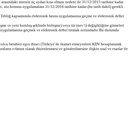
ihi arasındaki sürenin üç aydan kısa olması nedeni ile 31/12/2015 tarihine kadar
bi; söz konusu uygulamalara 31/12/2016 tarihine kadar (bu tarih dahil) gerekli
u Tebliğ kapsamında elektronik fatura uygulamasına geçme ve elektronik defter
me ve yeni kuruluş şeklinde birleşme) veya tür (nev’i) değişikliğine gitmeleri
tura uygulamasına geçmek ve elektronik defter tutmak zorundadır. Bu durumda
 yolcu beraberi eşya ihracı (Türkiye’de ikamet etmeyenlere KDV hesaplanarak
raların e-fatura olarak düzenlenmesi ve gönderilmesine ilişkin usul ve esaslar ile