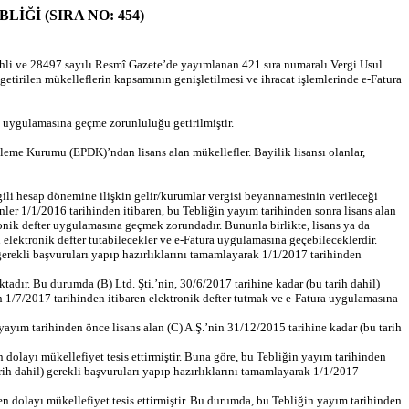
BLİĞİ (SIRA NO: 454)
ihli ve 28497 sayılı Resmî Gazete’de yayımlanan 421 sıra numaralı Vergi Usul
getirilen mükelleflerin kapsamının genişletilmesi ve ihracat işlemlerinde e-Fatura
ra uygulamasına geçme zorunluluğu getirilmiştir.
zenleme Kurumu (EPDK)’ndan lisans alan mükellefler. Bayilik lisansı olanlar,
ili hesap dönemine ilişkin gelir/kurumlar vergisi beyannamesinin verileceği
enler 1/1/2016 tarihinden itibaren, bu Tebliğin yayım tarihinden sonra lisans alan
ktronik defter uygulamasına geçmek zorundadır. Bununla birlikte, lisans ya da
 elektronik defter tutabilecekler ve e-Fatura uygulamasına geçebileceklerdir.
 gerekli başvuruları yapıp hazırlıklarını tamamlayarak 1/1/2017 tarihinden
ır. Bu durumda (B) Ltd. Şti.’nin, 30/6/2017 tarihine kadar (bu tarih dahil)
n 1/7/2017 tarihinden itibaren elektronik defter tutmak ve e-Fatura uygulamasına
yayım tarihinden önce lisans alan (C) A.Ş.’nin 31/12/2015 tarihine kadar (bu tarih
en dolayı mükellefiyet tesis ettirmiştir. Buna göre, bu Tebliğin yayım tarihinden
arih dahil) gerekli başvuruları yapıp hazırlıklarını tamamlayarak 1/1/2017
den dolayı mükellefiyet tesis ettirmiştir. Bu durumda, bu Tebliğin yayım tarihinden