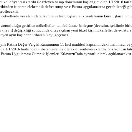
., mükellefiyet tesis tarihi ile izleyen hesap döneminin başlangıcı olan 1/1/2016 tar
arihinden itibaren elektronik defter tutup ve e-Fatura uygulamasına geçebileceği gi
ebilecektir.
etvellerde yer alan idare, kurum ve kuruluşlar ile iktisadi kamu kuruluşlarının b
orunluluğu getirilen mükellefler; tam bölünme, birleşme (devralma şeklinde birleş
ür (nev’i) değişikliği sonucunda ortaya çıkan yeni tüzel kişi mükellefler de e-Fa
izleyen ayın başından itibaren 3 ayı geçemez.
sayılı Katma Değer Vergisi Kanununun 11 inci maddesi kapsamındaki mal ihracı ve
 da 1/1/2016 tarihinden itibaren e-fatura olarak düzenleyeceklerdir. Söz konusu fatu
Fatura Uygulaması Gümrük İşlemleri Kılavuzu”nda ayrıntılı olarak açıklanacaktır.