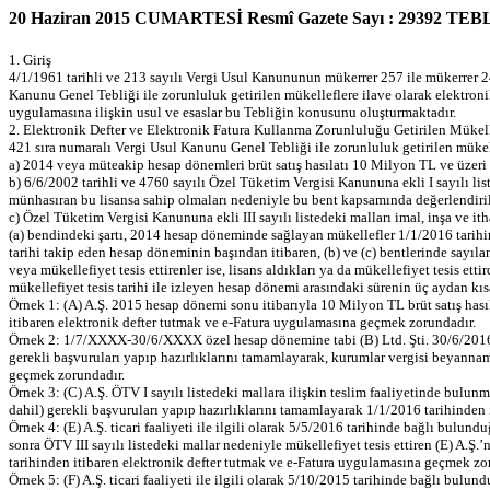
20 Haziran 2015 CUMARTESİ Resmî Gazete Sayı : 29392 T
1. Giriş
4/1/1961 tarihli ve 213 sayılı Vergi Usul Kanununun mükerrer 257 ile mükerrer 
Kanunu Genel Tebliği ile zorunluluk getirilen mükelleflere ilave olarak elektroni
uygulamasına ilişkin usul ve esaslar bu Tebliğin konusunu oluşturmaktadır.
2. Elektronik Defter ve Elektronik Fatura Kullanma Zorunluluğu Getirilen Mükell
421 sıra numaralı Vergi Usul Kanunu Genel Tebliği ile zorunluluk getirilen mükell
a) 2014 veya müteakip hesap dönemleri brüt satış hasılatı 10 Milyon TL ve üzeri 
b) 6/6/2002 tarihli ve 4760 sayılı Özel Tüketim Vergisi Kanununa ekli I sayılı lis
münhasıran bu lisansa sahip olmaları nedeniyle bu bent kapsamında değerlendiri
c) Özel Tüketim Vergisi Kanununa ekli III sayılı listedeki malları imal, inşa ve it
(a) bendindeki şartı, 2014 hesap döneminde sağlayan mükellefler 1/1/2016 tarihi
tarihi takip eden hesap döneminin başından itibaren, (b) ve (c) bentlerinde sayıla
veya mükellefiyet tesis ettirenler ise, lisans aldıkları ya da mükellefiyet tesis e
mükellefiyet tesis tarihi ile izleyen hesap dönemi arasındaki sürenin üç aydan kı
Örnek 1: (A) A.Ş. 2015 hesap dönemi sonu itibarıyla 10 Milyon TL brüt satış hasıl
itibaren elektronik defter tutmak ve e-Fatura uygulamasına geçmek zorundadır.
Örnek 2: 1/7/XXXX-30/6/XXXX özel hesap dönemine tabi (B) Ltd. Şti. 30/6/2016 he
gerekli başvuruları yapıp hazırlıklarını tamamlayarak, kurumlar vergisi beyannam
geçmek zorundadır.
Örnek 3: (C) A.Ş. ÖTV I sayılı listedeki mallara ilişkin teslim faaliyetinde bulu
dahil) gerekli başvuruları yapıp hazırlıklarını tamamlayarak 1/1/2016 tarihinden
Örnek 4: (E) A.Ş. ticari faaliyeti ile ilgili olarak 5/5/2016 tarihinde bağlı bulun
sonra ÖTV III sayılı listedeki mallar nedeniyle mükellefiyet tesis ettiren (E) A.Ş
tarihinden itibaren elektronik defter tutmak ve e-Fatura uygulamasına geçmek zo
Örnek 5: (F) A.Ş. ticari faaliyeti ile ilgili olarak 5/10/2015 tarihinde bağlı bul