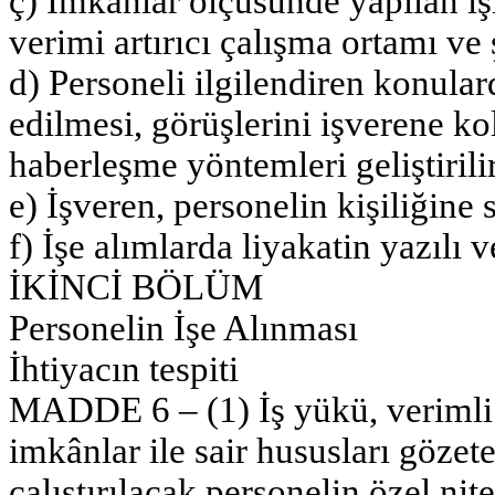
ç) İmkanlar ölçüsünde yapılan iş
verimi artırıcı çalışma ortamı ve ş
d) Personeli ilgilendiren konula
edilmesi, görüşlerini işverene ko
haberleşme yöntemleri geliştirilir
e) İşveren, personelin kişiliğine 
f) İşe alımlarda liyakatin yazılı 
İKİNCİ BÖLÜM
Personelin İşe Alınması
İhtiyacın tespiti
MADDE 6 – (1) İş yükü, verimli ç
imkânlar ile sair hususları gözete
çalıştırılacak personelin özel nit