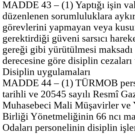
MADDE 43 – (1) Yaptığı işin va
düzenlenen sorumluluklara aykırı
görevlerini yapmayan veya kusur
gerektirdiği güveni sarsıcı harek
gereği gibi yürütülmesi maksadı 
derecesine göre disiplin cezaları
Disiplin uygulamaları
MADDE 44 – (1) TÜRMOB persone
tarihli ve 20545 sayılı Resmî G
Muhasebeci Mali Müşavirler ve 
Birliği Yönetmeliğinin 66 ncı m
Odaları personelinin disiplin işl