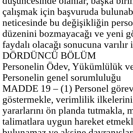
düşüncesinde olanlar, başka biri
çalışmak için başvuruda bulunabi
neticesinde bu değişikliğin perso
düzenini bozmayacağı ve yeni gö
faydalı olacağı sonucuna varılır i
DÖRDÜNCÜ BÖLÜM
Personelin Ödev, Yükümlülük ve
Personelin genel sorumluluğu
MADDE 19 – (1) Personel görevin
göstermekle, verimlilik ilkeleri
yararlarını ön planda tutmakla, 
talimatlara uygun hareket etmek
bulunamaz ve aksine davranışla