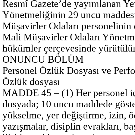
Resmî Gazete’de yayımlanan Yem
Yönetmeliğinin 29 uncu maddesi
Müşavirler Odaları personelinin 
Mali Müşavirler Odaları Yönetme
hükümler çerçevesinde yürütülür
ONUNCU BÖLÜM
Personel Özlük Dosyası ve Perf
Özlük dosyası
MADDE 45 – (1) Her personel içi
dosyada; 10 uncu maddede gösteri
yükselme, yer değiştirme, izin, ödü
yazışmalar, disiplin evrakları, b