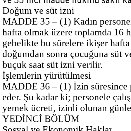
Doğum ve süt izni
MADDE 35 – (1) Kadın personel
hafta olmak üzere toplamda 16 ha
gebelikte bu sürelere ikişer haft
doğumdan sonra çocuğuna süt vere
buçuk saat süt izni verilir.
İşlemlerin yürütülmesi
MADDE 36 – (1) İzin süresince p
eder. Şu kadar ki; personele çal
yemek ücreti, izinli olunan günl
YEDİNCİ BÖLÜM
Sosyal ve Ekonomik Haklar