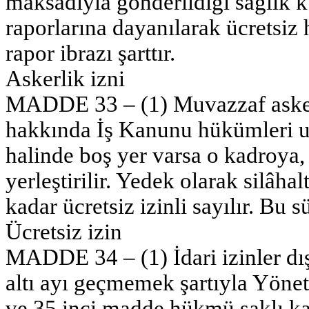
maksadıyla gönderildiği sağlık k
raporlarına dayanılarak ücretsiz ha
rapor ibrazı şarttır.
Askerlik izni
MADDE 33 – (1) Muvazzaf askerli
hakkında İş Kanunu hükümleri uy
halinde boş yer varsa o kadroya,
yerleştirilir. Yedek olarak silâha
kadar ücretsiz izinli sayılır. Bu
Ücretsiz izin
MADDE 34 – (1) İdari izinler dış
altı ayı geçmemek şartıyla Yön
ve 35 inci madde hükmü saklı kalm