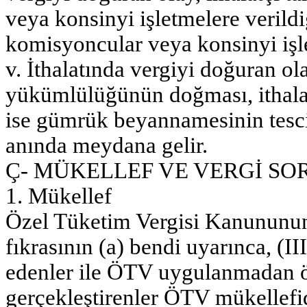
veya konsinyi işletmelere verildi
komisyoncular veya konsinyi işle
v. İthalatında vergiyi doğuran
yükümlülüğünün doğması, ithalat
ise gümrük beyannamesinin tesci
anında meydana gelir.
Ç- MÜKELLEF VE VERGİ S
1. Mükellef
Özel Tüketim Vergisi Kanununun
fıkrasının (a) bendi uyarınca, (III
edenler ile ÖTV uygulanmadan ö
gerçekleştirenler ÖTV mükellefid