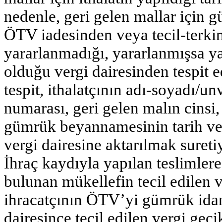
nedenle, geri gelen mallar için g
ÖTV iadesinden veya tecil-terki
yararlanmadığı, yararlanmışsa yar
olduğu vergi dairesinden tespit e
tespit, ithalatçının adı-soyadı/u
numarası, geri gelen malın cinsi, 
gümrük beyannamesinin tarih ve say
vergi dairesine aktarılmak suretiy
İhraç kaydıyla yapılan teslimlere
bulunan mükellefin tecil edilen 
ihracatçının ÖTV’yi gümrük idare
dairesince tecil edilen vergi g