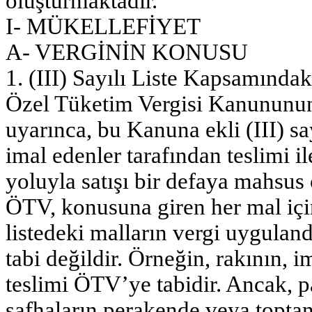
oluşturmaktadır.
I- MÜKELLEFİYET
A- VERGİNİN KONUSU
1. (III) Sayılı Liste Kapsamında
Özel Tüketim Vergisi Kanununun 
uyarınca, bu Kanuna ekli (III) say
imal edenler tarafından teslim
yoluyla satışı bir defaya mahsus
ÖTV, konusuna giren her mal için
listedeki malların vergi uyguland
tabi değildir. Örneğin, rakının, i
teslimi ÖTV’ye tabidir. Ancak, p
safhaların perakende veya topta