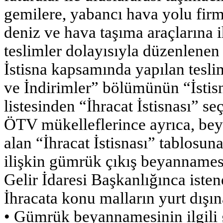
gemilere, yabancı hava yolu firm
deniz ve hava taşıma araçlarına 
teslimler dolayısıyla düzenlene
İstisna kapsamında yapılan tesl
ve İndirimler” bölümünün “İstisn
listesinden “İhracat İstisnası” seç
ÖTV mükelleflerince ayrıca, be
alan “İhracat İstisnası” tablosun
ilişkin gümrük çıkış beyannamesi i
Gelir İdaresi Başkanlığınca istene
İhracata konu malların yurt dışına
• Gümrük beyannamesinin ilgili 