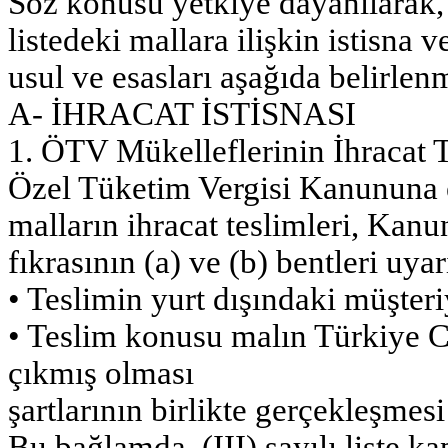
Söz konusu yetkiye dayanılarak, 
listedeki mallara ilişkin istisna 
usul ve esasları aşağıda belirlenm
A- İHRACAT İSTİSNASI
1. ÖTV Mükelleflerinin İhracat T
Özel Tüketim Vergisi Kanununa ek
malların ihracat teslimleri, Kan
fıkrasının (a) ve (b) bentleri uya
• Teslimin yurt dışındaki müşter
• Teslim konusu malın Türkiye
çıkmış olması
şartlarının birlikte gerçekleşmes
Bu bağlamda, (III) sayılı liste k