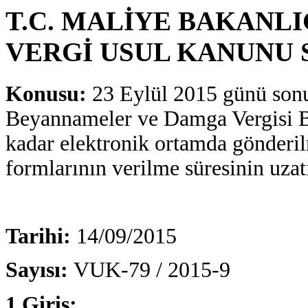
T.C. MALİYE BAKANLIĞI 
VERGİ USUL KANUNU 
Konusu:
23 Eylül 2015 günü sonu
Beyannameler ve Damga Vergisi Be
kadar elektronik ortamda gönderil
formlarının verilme süresinin uzat
Tarihi:
14/09/2015
Sayısı:
VUK-79 / 2015-9
1.Giriş: