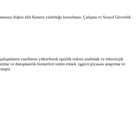
ırılmasına ilişkin ekli Kararın yürürlüğe konulması; Çalışma ve Sosyal Güvenlik
alışanların vasıflarını yükselterek işsizlik riskini azaltmak ve teknolojik
ştirme ve danışmanlık hizmetleri temin etmek, işgücü piyasası araştırma ve
mıştır.