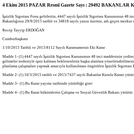
4 Ekim 2015 PAZAR Resmî Gazete Sayı : 29492 BAKANLAR
İşsizlik Sigortası Fonu gelirleriin, 4447 sayılı İşsizlik Sigortası Kanununun 48 i
Bakanlığının 29/9/2015 tarihli ve 34818 sayılı yazısı üzerine, adı geçen mezkur 
Recep Tayyip ERDOĞAN
Cumhurbaşkanı
1/10/2015 Tarihli ve 2015/8112 Sayılı Kararnamenin Eki Karar
Madde 1- (1) 4447 sayılı İşsizlik Sigortası Kanununun 48 inci maddesinin yedinci f
gelimeler nedeniyle işsiz kalması beklenenlerin başka alanlara yönetlendirilmesi
planlama çalışmaları yapmak amacıyla kullanılması öngörülen İşsizlik Sigortası Fo
Madde 2- (1) 16/3/2015 tarihli ve 2015/7437 sayılı Bakanlar Kurulu Kararı yürürl
Madde 3– (1) Bu Karar yayımı tarihinde yürürlüğe girer
Madde 4– (1) Bu Karar hükümlerini Çalışma ve Sosyal Güvenlik Bakanı yürütür.