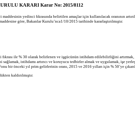
 KURULU KARARI Karar No: 2015/8112
nci maddesinin yedinci fıkrasında belirtilen amaçlar için kullanılacak oranının art
maddesine göre, Bakanlar Kurulu’nca1/10/2015 tarihinde kararlaştırılmıştır.
ıkrası ile % 30 olarak belirlenen ve işgücünün istihdam edilebilirliğini artırmak, ç
ni sağlamak, istihdamı artırıcı ve koruyucu tedbirler almak ve uygulamak, işe yerle
nu bir önceki yıl prim gelirlerinin oranı, 2015 ve 2016 yılları için % 50’ye çıkarıl
ükten kaldırılmıştır.