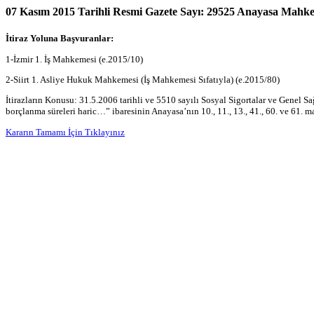
07 Kasım 2015 Tarihli Resmi Gazete Sayı: 29525 Anayasa Mahkeme
İtiraz Yoluna Başvuranlar:
1-İzmir 1. İş Mahkemesi (e.2015/10)
2-Siirt 1. Asliye Hukuk Mahkemesi (İş Mahkemesi Sıfatıyla) (e.2015/80)
İtirazların Konusu: 31.5.2006 tarihli ve 5510 sayılı Sosyal Sigortalar ve Genel S
borçlanma süreleri haric…” ibaresinin Anayasa’nın 10., 11., 13., 41., 60. ve 61. mad
Kararın Tamamı İçin Tıklayınız