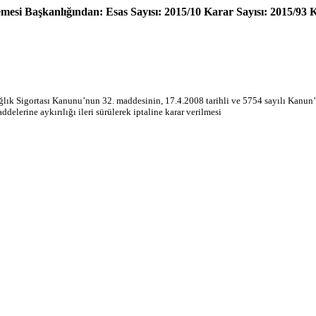
si Başkanlığından: Esas Sayısı: 2015/10 Karar Sayısı: 2015/93 K
ağlık Sigortası Kanunu’nun 32. maddesinin, 17.4.2008 tarihli ve 5754 sayılı Kanun’
delerine aykırılığı ileri sürülerek iptaline karar verilmesi