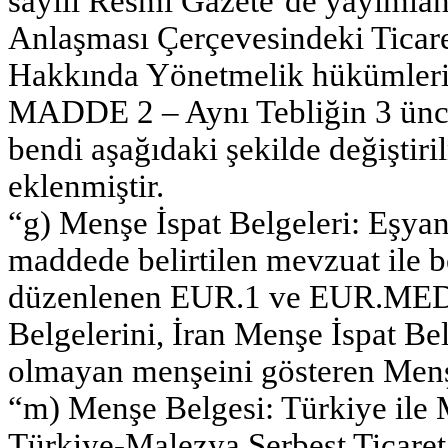
sayılı Resmî Gazete’de yayımlan
Anlaşması Çerçevesindeki Ticare
Hakkında Yönetmelik hükümlerin
MADDE 2 – Aynı Tebliğin 3 üncü 
bendi aşağıdaki şekilde değiştiri
eklenmiştir.
“g) Menşe İspat Belgeleri: Eşyan
maddede belirtilen mevzuat ile b
düzenlenen EUR.1 ve EUR.MED D
Belgelerini, İran Menşe İspat Bel
olmayan menşeini gösteren Menş
“m) Menşe Belgesi: Türkiye ile
Türkiye-Malezya Serbest Ticaret