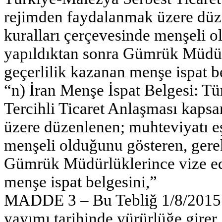
rejimden faydalanmak üzere düz
kuralları çerçevesinde menşeli o
yapıldıktan sonra Gümrük Müdür
geçerlilik kazanan menşe ispat b
“n) İran Menşe İspat Belgesi: Tü
Tercihli Ticaret Anlaşması kaps
üzere düzenlenen; muhteviyatı e
menşeli olduğunu gösteren, gerek
Gümrük Müdürlüklerince vize ed
menşe ispat belgesini,”
MADDE 3 – Bu Tebliğ 1/8/2015 ta
yayımı tarihinde yürürlüğe girer.