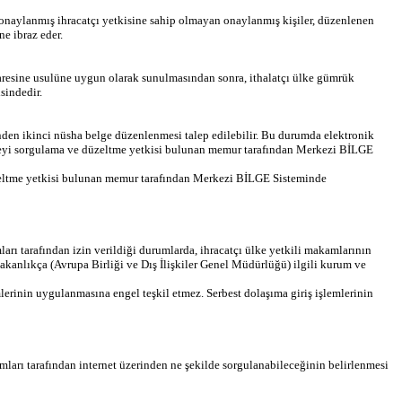
onaylanmış ihracatçı yetkisine sahip olmayan onaylanmış kişiler, düzenlenen
e ibraz eder.
resine usulüne uygun olarak sunulmasından sonra, ithalatçı ülke gümrük
sindedir.
nden ikinci nüsha belge düzenlenmesi talep edilebilir. Bu durumda elektronik
nameyi sorgulama ve düzeltme yetkisi bulunan memur tarafından Merkezi BİLGE
düzeltme yetkisi bulunan memur tarafından Merkezi BİLGE Sisteminde
rı tarafından izin verildiği durumlarda, ihracatçı ülke yetkili makamlarının
Bakanlıkça (Avrupa Birliği ve Dış İlişkiler Genel Müdürlüğü) ilgili kurum ve
lerinin uygulanmasına engel teşkil etmez. Serbest dolaşıma giriş işlemlerinin
ları tarafından internet üzerinden ne şekilde sorgulanabileceğinin belirlenmesi