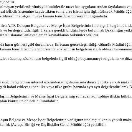
aydedilir.
p olmayan yetkilendirilmiş yükümlüler ile mavi hat uygulamasından faydalanan ve 
kezi BİLGE Sistemine kaydettikten sonra vize işlemi için ilgili Gümrük Müdürlüğün
edilmesi ihracatçının veya kanuni temsilcisinin sorumluluğundadır.
len A.TR Dolaşım Belgeleri ve Menşe İspat Belgelerinin ithalatçı ülke gümrük ida
 ve bu doğrultuda ilgili ülkelere gerekli bildirimlerde bulunmak Bakanlığın yetki
kin uluslararası anlaşmalardan kaynaklanan hükümler saklıdır.
 da hasar görmesi gibi durumlarda, ihracatın gerçekleştirildiği Gümrük Müdürlüğü
ya kanuni temsilcisinin talebi üzerine, söz konusu belgelerin ilgili olduğu beyan
in talebi üzerine, söz konusu belgelerin ilgili olduğu beyannameyi sorgulama ve 
ispat belgelerinin internet üzerinden sorgulanmasına ihracatçı ülke yetkili makamla
çerli kabul edileceği her ülke veya ülke grubu bazında ayrı ayrı değerlendirilerek 
Dolaşım Belgelerinin ve Menşe İspat Belgelerinin sonradan kontrolüne ilişkin hüküm
dan kontrol talebinde bulunulabilir.
m Belgesi ve Menşe İspat Belgelerinin varlığının ithalatçı ülkenin yetkili makam
kanlık (Avrupa Birliği ve Dış İlişkiler Genel Müdürlüğü) yetkilidir.