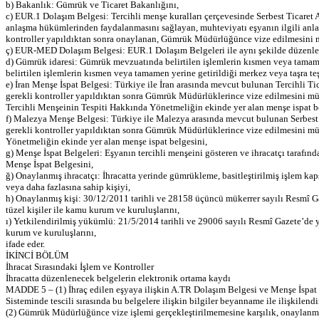
b) Bakanlık: Gümrük ve Ticaret Bakanlığını,
c) EUR.1 Dolaşım Belgesi: Tercihli menşe kuralları çerçevesinde Serbest Ticaret A
anlaşma hükümlerinden faydalanmasını sağlayan, muhteviyatı eşyanın ilgili anlaş
kontroller yapıldıktan sonra onaylanan, Gümrük Müdürlüğünce vize edilmesini m
ç) EUR-MED Dolaşım Belgesi: EUR.1 Dolaşım Belgeleri ile aynı şekilde düzenle
d) Gümrük idaresi: Gümrük mevzuatında belirtilen işlemlerin kısmen veya tamamen
belirtilen işlemlerin kısmen veya tamamen yerine getirildiği merkez veya taşra te
e) İran Menşe İspat Belgesi: Türkiye ile İran arasında mevcut bulunan Tercihli 
gerekli kontroller yapıldıktan sonra Gümrük Müdürlüklerince vize edilmesini müt
Tercihli Menşeinin Tespiti Hakkında Yönetmeliğin ekinde yer alan menşe ispat b
f) Malezya Menşe Belgesi: Türkiye ile Malezya arasında mevcut bulunan Serbest
gerekli kontroller yapıldıktan sonra Gümrük Müdürlüklerince vize edilmesini müt
Yönetmeliğin ekinde yer alan menşe ispat belgesini,
g) Menşe İspat Belgeleri: Eşyanın tercihli menşeini gösteren ve ihracatçı tara
Menşe İspat Belgesini,
ğ) Onaylanmış ihracatçı: İhracatta yerinde gümrükleme, basitleştirilmiş işlem 
veya daha fazlasına sahip kişiyi,
h) Onaylanmış kişi: 30/12/2011 tarihli ve 28158 üçüncü mükerrer sayılı Resmî G
tüzel kişiler ile kamu kurum ve kuruluşlarını,
ı) Yetkilendirilmiş yükümlü: 21/5/2014 tarihli ve 29006 sayılı Resmî Gazete’de
kurum ve kuruluşlarını,
ifade eder.
İKİNCİ BÖLÜM
İhracat Sırasındaki İşlem ve Kontroller
İhracatta düzenlenecek belgelerin elektronik ortama kaydı
MADDE 5 – (1) İhraç edilen eşyaya ilişkin A.TR Dolaşım Belgesi ve Menşe İspat
Sisteminde tescili sırasında bu belgelere ilişkin bilgiler beyanname ile ilişkilendi
(2) Gümrük Müdürlüğünce vize işlemi gerçekleştirilmemesine karşılık, onaylanmış 