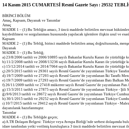
14 Kasım 2015 CUMARTESİ Resmî Gazete Sayı : 29532 T
BİRİNCİ BÖLÜM
Amaç, Kapsam, Dayanak ve Tanımlar
Amaç
MADDE 1 – (1) Bu Tebliğin amacı, 3 üncü maddede belirtilen mevzuat hükümlerin
kaydedilmesi ve sorgulanması hususunda yapılacak işlemlere ilişkin usul ve esasl
Kapsam
MADDE 2 – (1) Bu Tebliğ, birinci maddede belirtilen amaç doğrultusunda, menşe i
Dayanak
MADDE 3 – (1) Bu Tebliğ;
a) 23/8/2006 tarihli ve 2006/10895 sayılı Bakanlar Kurulu Kararı ile yürürlüğe
b) 11/2/2008 tarihli ve 2008/13236 sayılı Bakanlar Kurulu Kararı ile yürürlüğe
c) 15/12/2014 tarihli ve 2014/7064 sayılı Bakanlar Kurulu Kararı ile yürürlüğe 
ç) 20/5/2015 tarihli ve 29361 sayılı Resmî Gazete’de yayımlanan Türkiye Tarafı
d) 19/7/2009 tarihli ve 27293 sayılı Resmî Gazete’de yayımlanan İki Taraflı M
e) 19/7/2009 tarihli ve 27293 sayılı Resmî Gazete’de yayımlanan Batı Balkan 
f) 26/11/2009 tarihli ve 27418 mükerrer sayılı Resmî Gazete’de yayımlanan Pa
g) 15/3/2011 tarihli ve 27875 sayılı Resmî Gazete’de yayımlanan Türkiye - Şil
ğ) 9/6/2013 tarihli ve 28672 sayılı Resmî Gazete’de yayımlanan Türkiye Cumhuri
h) 30/1/2015 tarihli ve 29252 sayılı Resmî Gazete’de yayımlanan Türkiye Cumhur
ı) 10/7/2015 tarihli ve 29412 sayılı Resmî Gazete’de yayımlanan Türkiye - Male
dayanılarak hazırlanmıştır.
Tanımlar
MADDE 4 – (1) Bu Tebliğde geçen;
a) A.TR Dolaşım Belgesi: Türkiye veya Avrupa Birliği’nde serbest dolaşımda bulu
idare tarafından yetki verilmiş kuruluşlarca 3 üncü maddede belirtilen mevzuat i