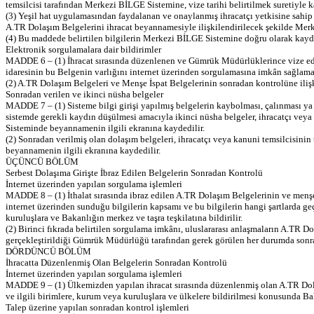
temsilcisi tarafından Merkezi BİLGE Sistemine, vize tarihi belirtilmek suretiyle k
(3) Yeşil hat uygulamasından faydalanan ve onaylanmış ihracatçı yetkisine sahi
A.TR Dolaşım Belgelerini ihracat beyannamesiyle ilişkilendirilecek şekilde Mer
(4) Bu maddede belirtilen bilgilerin Merkezi BİLGE Sistemine doğru olarak kayd
Elektronik sorgulamalara dair bildirimler
MADDE 6 – (1) İhracat sırasında düzenlenen ve Gümrük Müdürlüklerince vize edi
idaresinin bu Belgenin varlığını internet üzerinden sorgulamasına imkân sağlamak
(2) A.TR Dolaşım Belgeleri ve Menşe İspat Belgelerinin sonradan kontrolüne iliş
Sonradan verilen ve ikinci nüsha belgeler
MADDE 7 – (1) Sisteme bilgi girişi yapılmış belgelerin kaybolması, çalınması ya
sistemde gerekli kaydın düşülmesi amacıyla ikinci nüsha belgeler, ihracatçı ve
Sisteminde beyannamenin ilgili ekranına kaydedilir.
(2) Sonradan verilmiş olan dolaşım belgeleri, ihracatçı veya kanuni temsilcisin
beyannamenin ilgili ekranına kaydedilir.
ÜÇÜNCÜ BÖLÜM
Serbest Dolaşıma Girişte İbraz Edilen Belgelerin Sonradan Kontrolü
İnternet üzerinden yapılan sorgulama işlemleri
MADDE 8 – (1) İthalat sırasında ibraz edilen A.TR Dolaşım Belgelerinin ve menşe 
internet üzerinden sunduğu bilgilerin kapsamı ve bu bilgilerin hangi şartlarda ge
kuruluşlara ve Bakanlığın merkez ve taşra teşkilatına bildirilir.
(2) Birinci fıkrada belirtilen sorgulama imkânı, uluslararası anlaşmaların A.TR 
gerçekleştirildiği Gümrük Müdürlüğü tarafından gerek görülen her durumda sonra
DÖRDÜNCÜ BÖLÜM
İhracatta Düzenlenmiş Olan Belgelerin Sonradan Kontrolü
İnternet üzerinden yapılan sorgulama işlemleri
MADDE 9 – (1) Ülkemizden yapılan ihracat sırasında düzenlenmiş olan A.TR Dolaşı
ve ilgili birimlere, kurum veya kuruluşlara ve ülkelere bildirilmesi konusunda Ba
Talep üzerine yapılan sonradan kontrol işlemleri