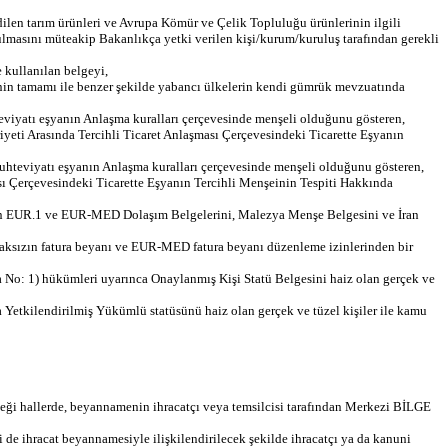
edilen tarım ürünleri ve Avrupa Kömür ve Çelik Topluluğu ürünlerinin ilgili
ulmasını müteakip Bakanlıkça yetki verilen kişi/kurum/kuruluş tarafından gerekli
kullanılan belgeyi,
inin tamamı ile benzer şekilde yabancı ülkelerin kendi gümrük mevzuatında
eviyatı eşyanın Anlaşma kuralları çerçevesinde menşeli olduğunu gösteren,
yeti Arasında Tercihli Ticaret Anlaşması Çerçevesindeki Ticarette Eşyanın
hteviyatı eşyanın Anlaşma kuralları çerçevesinde menşeli olduğunu gösteren,
sı Çerçevesindeki Ticarette Eşyanın Tercihli Menşeinin Tespiti Hakkında
lenen EUR.1 ve EUR-MED Dolaşım Belgelerini, Malezya Menşe Belgesini ve İran
maksızın fatura beyanı ve EUR-MED fatura beyanı düzenleme izinlerinden bir
 No: 1) hükümleri uyarınca Onaylanmış Kişi Statü Belgesini haiz olan gerçek ve
Yetkilendirilmiş Yükümlü statüsünü haiz olan gerçek ve tüzel kişiler ile kamu
ği hallerde, beyannamenin ihracatçı veya temsilcisi tarafından Merkezi BİLGE
de ihracat beyannamesiyle ilişkilendirilecek şekilde ihracatçı ya da kanuni