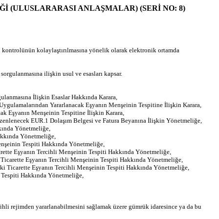
EBLİĞİ (ULUSLARARASI ANLAŞMALAR) (SERİ NO: 8)
kontrolünün kolaylaştırılmasına yönelik olarak elektronik ortamda
orgulanmasına ilişkin usul ve esasları kapsar.
ulanmasına İlişkin Esaslar Hakkında Karara,
 Uygulamalarından Yararlanacak Eşyanın Menşeinin Tespitine İlişkin Karara,
cak Eşyanın Menşeinin Tespitine İlişkin Karara,
Düzenlenecek EUR.1 Dolaşım Belgesi ve Fatura Beyanına İlişkin Yönetmeliğe,
kkında Yönetmeliğe,
akkında Yönetmeliğe,
enşeinin Tespiti Hakkında Yönetmeliğe,
rette Eşyanın Tercihli Menşeinin Tespiti Hakkında Yönetmeliğe,
 Ticarette Eşyanın Tercihli Menşeinin Tespiti Hakkında Yönetmeliğe,
eki Ticarette Eşyanın Tercihli Menşeinin Tespiti Hakkında Yönetmeliğe,
n Tespiti Hakkında Yönetmeliğe,
cihli rejimden yararlanabilmesini sağlamak üzere gümrük idaresince ya da bu