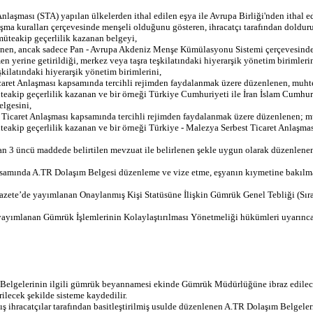
nlaşması (STA) yapılan ülkelerden ithal edilen eşya ile Avrupa Birliği'nden ithal 
ma kuralları çerçevesinde menşeli olduğunu gösteren, ihracatçı tarafından doldur
üteakip geçerlilik kazanan belgeyi,
nen, ancak sadece Pan - Avrupa Akdeniz Menşe Kümülasyonu Sistemi çerçevesinde 
 yerine getirildiği, merkez veya taşra teşkilatındaki hiyerarşik yönetim birimler
şkilatındaki hiyerarşik yönetim birimlerini,
Ticaret Anlaşması kapsamında tercihli rejimden faydalanmak üzere düzenlenen, muht
eakip geçerlilik kazanan ve bir örneği Türkiye Cumhuriyeti ile İran İslam Cumhuri
elgesini,
 Ticaret Anlaşması kapsamında tercihli rejimden faydalanmak üzere düzenlenen; mu
eakip geçerlilik kazanan ve bir örneği Türkiye - Malezya Serbest Ticaret Anlaşma
fından 3 üncü maddede belirtilen mevzuat ile belirlenen şekle uygun olarak düzen
kapsamında A.TR Dolaşım Belgesi düzenleme ve vize etme, eşyanın kıymetine bakıl
azete’de yayımlanan Onaylanmış Kişi Statüsüne İlişkin Gümrük Genel Tebliği (Sıra
 yayımlanan Gümrük İşlemlerinin Kolaylaştırılması Yönetmeliği hükümleri uyarınca 
 Belgelerinin ilgili gümrük beyannamesi ekinde Gümrük Müdürlüğüne ibraz edilece
rilecek şekilde sisteme kaydedilir.
ihracatçılar tarafından basitleştirilmiş usulde düzenlenen A.TR Dolaşım Belgeleri 