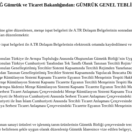
EBLİĞ Gümrük ve Ticaret Bakanlığından: GÜMRÜK GENEL T
e göre düzenlenen, menşe ispat belgeleri ile A.TR Dolaşım Belgelerinin sonradan 
arı düzenlemektir.
spat belgeleri ile A.TR Dolaşım Belgelerinin elektronik ortamda kaydedilmesi ve s
 konulan Türkiye ile Avrupa Topluluğu Arasında Oluşturulan Gümrük Birliği’nin Uyg
 konulan Türkiye Cumhuriyeti Tarafından Tek Taraflı Olarak Tanınan Tercihli Rejim
konulan Genelleştirilmiş Tercihler Sistemi Kapsamında Tercihli Rejimden Yararlana
ndan Tanınan Genelleştirilmiş Tercihler Sistemi Kapsamında Yapılacak İhracatta 
enşe Kümülasyon Sistemi Kapsamı Ticarette Eşyanın Tercihli Menşeinin Tespiti Ha
Menşe Kümülasyon Sistemi Kapsamı Ticarette Eşyanın Tercihli Menşeinin Tespiti H
n Avrupa Akdeniz Menşe Kümülasyon Sistemi Kapsamı Ticarette Eşyanın Tercihli M
i Serbest Ticaret Anlaşması Çerçevesindeki Menşe Kümülasyon Sistemi Kapsamı Tica
yeti ile Morityus Cumhuriyeti Arasında Serbest Ticaret Anlaşması Çerçevesindeki
iyeti ile İran İslam Cumhuriyeti Arasında Tercihli Ticaret Anlaşması Çerçevesind
zya Serbest Ticaret Anlaşması Çerçevesindeki Ticarette Eşyanın Tercihli Menşeini
nan sanayi ürünleri ve işlenmiş tarım ürünlerinin Gümrük Birliği çerçevesinde ter
le belirlenen şekle uygun olarak düzenlenip Gümrük İdaresince vize edilen belgeyi,