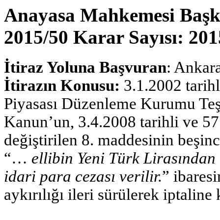
Anayasa Mahkemesi Başkan
2015/50 Karar Sayısı: 201
İtiraz Yoluna Başvuran
: Ankar
İtirazın Konusu:
3.1.2002 tarih
Piyasası Düzenleme Kurumu Teşk
Kanun’un, 3.4.2008 tarihli ve 5
değiştirilen 8. maddesinin beşinc
“…
ellibin Yeni Türk Lirasından
idari para cezası verilir.
” ibares
aykırılığı ileri sürülerek iptaline