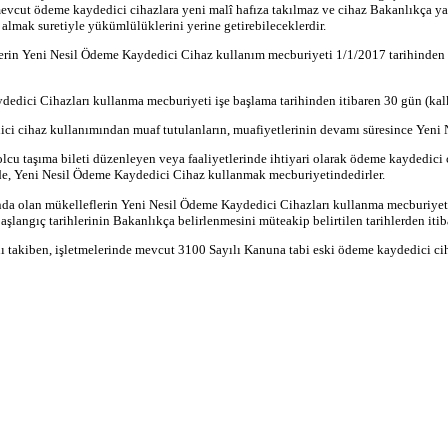
n mevcut ödeme kaydedici cihazlara yeni malî hafıza takılmaz ve cihaz Bakanlıkça y
 almak suretiyle yükümlülüklerini yerine getirebileceklerdir.
lerin Yeni Nesil Ödeme Kaydedici Cihaz kullanım mecburiyeti 1/1/2017 tarihinden 
edici Cihazları kullanma mecburiyeti işe başlama tarihinden itibaren 30 gün (kal
ici cihaz kullanımından muaf tutulanların, muafiyetlerinin devamı süresince Yen
, yolcu taşıma bileti düzenleyen veya faaliyetlerinde ihtiyari olarak ödeme kaydedic
nde, Yeni Nesil Ödeme Kaydedici Cihaz kullanmak mecburiyetindedirler.
 olan mükelleflerin Yeni Nesil Ödeme Kaydedici Cihazları kullanma mecburiyeti, 
langıç tarihlerinin Bakanlıkça belirlenmesini müteakip belirtilen tarihlerden itib
 takiben, işletmelerinde mevcut 3100 Sayılı Kanuna tabi eski ödeme kaydedici cih