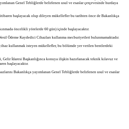
ayımlanan Genel Tebliğlerde belirlenen usul ve esaslar çerçevesinde hurdaya
itibaren başlayacak olup dileyen mükellefler bu tarihten önce de Bakanlıkça
kınmada öncelikli yörelerde 60 gün) içinde başlayacaktır.
i Nesil Ödeme Kaydedici Cihazları kullanma mecburiyetleri bulunmamaktadır.
i cihaz kullanmak isteyen mükellefler, bu bölümde yer verilen bentlerdeki
Gelir İdaresi Başkanlığınca konuya ilişkin hazırlanacak teknik kılavuz ve
aren başlayacaktır.
azlarını Bakanlıkça yayımlanan Genel Tebliğlerde belirlenen usul ve esaslar