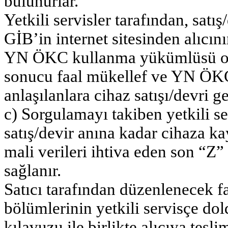
bulunurlar.
Yetkili servisler tarafından, satı
GİB’in internet sitesinden alıcın
YN ÖKC kullanma yükümlüsü olu
sonucu faal mükellef ve YN ÖK
anlaşılanlara cihaz satışı/devri ger
c) Sorgulamayı takiben yetkili 
satış/devir anına kadar cihaza ka
mali verileri ihtiva eden son “Z
sağlanır.
Satıcı tarafından düzenlenecek fat
bölümlerinin yetkili servisçe d
kılavuzu ile birlikte alıcıya teslim