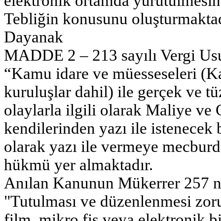
elektronik ortamda yürütülmesine
Tebliğin konusunu oluşturmaktad
Dayanak
MADDE 2 – 213 sayılı Vergi Us
“Kamu idare ve müesseseleri (K
kuruluşlar dahil) ile gerçek ve tü
olaylarla ilgili olarak Maliye v
kendilerinden yazı ile istenecek b
olarak yazı ile vermeye mecburd
hükmü yer almaktadır.
Anılan Kanunun Mükerrer 257 nc
"Tutulması ve düzenlenmesi zorun
film, mikro fiş veya elektronik b