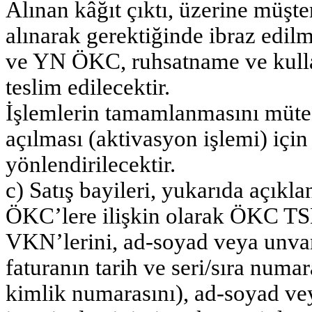
Alınan kâğıt çıktı, üzerine müşte
alınarak gerektiğinde ibraz edil
ve YN ÖKC, ruhsatname ve kullan
teslim edilecektir.
İşlemlerin tamamlanmasını mütea
açılması (aktivasyon işlemi) içi
yönlendirilecektir.
c) Satış bayileri, yukarıda açıkla
ÖKC’lere ilişkin olarak ÖKC TSM
VKN’lerini, ad-soyad veya unvanl
faturanın tarih ve seri/sıra numa
kimlik numarasını), ad-soyad ve