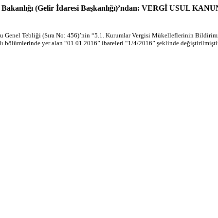
liye Bakanlığı (Gelir İdaresi Başkanlığı)’ndan: VERGİ USU
Genel Tebliği (Sıra No: 456)’nin “5.1. Kurumlar Vergisi Mükelleflerinin Bildirimi 
ı bölümlerinde yer alan “01.01.2016” ibareleri “1/4/2016” şeklinde değiştirilmiştir