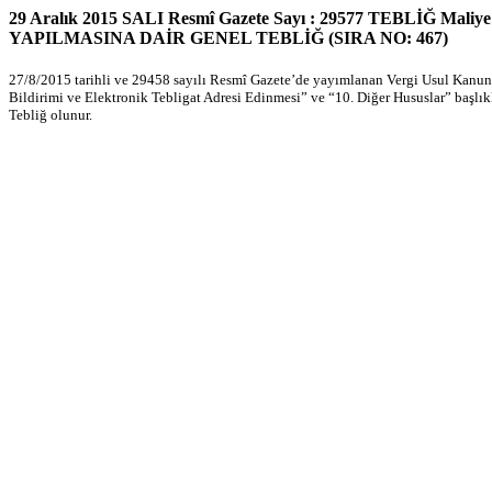
29 Aralık 2015 SALI Resmî Gazete Sayı : 29577 TEBLİĞ Ma
YAPILMASINA DAİR GENEL TEBLİĞ (SIRA NO: 467)
27/8/2015 tarihli ve 29458 sayılı Resmî Gazete’de yayımlanan Vergi Usul Kanunu 
Bildirimi ve Elektronik Tebligat Adresi Edinmesi” ve “10. Diğer Hususlar” başlıkl
Tebliğ olunur.