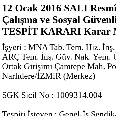
12 Ocak 2016 SALI Resmî
Çalışma ve Sosyal Güven
TESPİT KARARI Karar No
İşyeri : MNA Tab. Tem. Hiz. İnş. B
ARÇ Tem. İnş. Güv. Nak. Yem. Ürt
Ortak Girişimi Çamtepe Mah. Po
Narlıdere/İZMİR (Merkez)
SGK Sicil No : 1009314.004
Tespiti İsteyen : Genel-İş Sendik