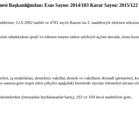
i Başkanlığından: Esas Sayısı: 2014/183 Karar Sayısı: 2015/122 
ddesine, 12.6.2002 tarihli ve 4761 sayılı Kanun’un 2. maddesiyle eklenen sekizinci 
apılan tahakkukun iptali ve ödenen tutarın iadesi talebiyle açılan davada, itiraz k
tleri, iş ortaklıkları, dernekler, vakıflar, dernek ve vakıfların iktisadî işletmeleri,
abı esasına göre tespit eden çiftçiler aşağıdaki bentlerde sayılan ödemeleri (avans 
 ödemelerden (istisnadan faydalananlar hariç), 103 ve 104 üncü maddelere göre,