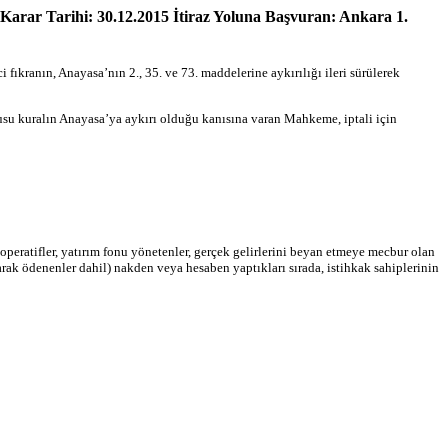
Karar Tarihi: 30.12.2015 İtiraz Yoluna Başvuran: Ankara 1.
fıkranın, Anayasa’nın 2., 35. ve 73. maddelerine aykırılığı ileri sürülerek
onusu kuralın Anayasa’ya aykırı olduğu kanısına varan Mahkeme, iptali için
 kooperatifler, yatırım fonu yönetenler, gerçek gelirlerini beyan etmeye mecbur olan
olarak ödenenler dahil) nakden veya hesaben yaptıkları sırada, istihkak sahiplerinin