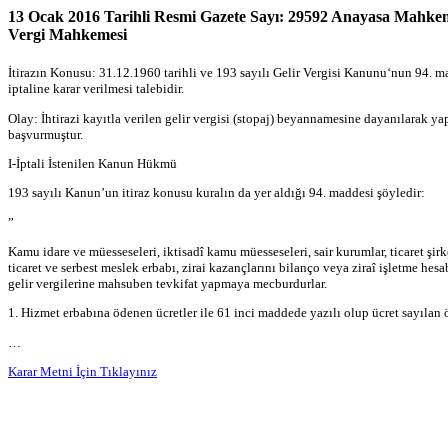
13 Ocak 2016 Tarihli Resmi Gazete Sayı: 29592 Anayasa Mahkemes
Vergi Mahkemesi
İtirazın Konusu: 31.12.1960 tarihli ve 193 sayılı Gelir Vergisi Kanunu‘nun 94. ma
iptaline karar verilmesi talebidir.
Olay: İhtirazi kayıtla verilen gelir vergisi (stopaj) beyannamesine dayanılarak y
başvurmuştur.
I-İptali İstenilen Kanun Hükmü
193 sayılı Kanun’un itiraz konusu kuralın da yer aldığı 94. maddesi şöyledir:
”
Kamu idare ve müesseseleri, iktisadî kamu müesseseleri, sair kurumlar, ticaret şirke
ticaret ve serbest meslek erbabı, zirai kazançlarını bilanço veya ziraî işletme hes
gelir vergilerine mahsuben tevkifat yapmaya mecburdurlar.
1. Hizmet erbabına ödenen ücretler ile 61 inci maddede yazılı olup ücret sayılan
…
Karar Metni İçin Tıklayınız