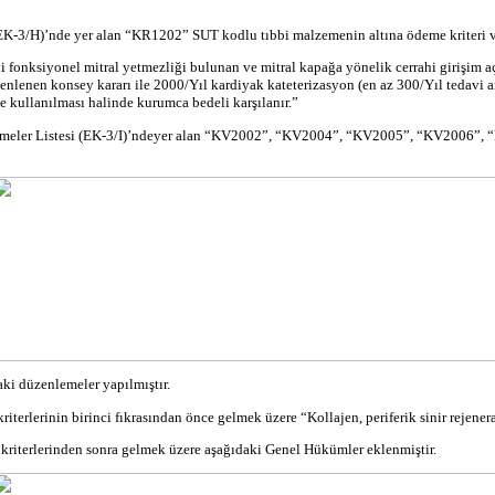
EK-3/H)’
nde
yer alan “KR1202” SUT kodlu tıbbi malzemenin altına ödeme
kriteri
v
i fonksiyonel mitral yetmezliği bulunan ve mitral kapağa yönelik cerrahi girişim 
enlenen konsey kararı ile 2000/Yıl kardiyak
kateterizasyon
(en az 300/Yıl tedavi a
e kullanılması halinde kurumca bedeli karşılanır.”
eler Listesi (EK-3/I)’
nde
yer alan “KV2002”, “KV2004”, “KV2005”, “KV2006”, “KV
ki düzenlemeler yapılmıştır.
kriterlerinin
birinci fıkrasından önce gelmek üzere “
Kollajen
,
periferik
sinir
rejener
a
kriterlerinden
sonra gelmek üzere aşağıdaki Genel Hükümler eklenmiştir.