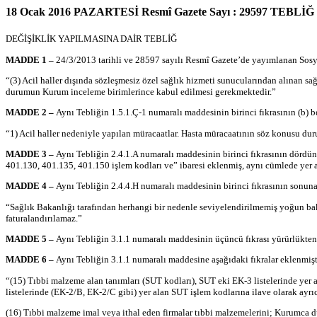
18 Ocak 2016 PAZARTESİ Resmî Gazete Sayı : 29597 T
DEĞİŞİKLİK YAPILMASINA DAİR TEBLİĞ
MADDE 1 –
24/3/2013
tarihli ve 28597 sayılı Resmî Gazete’de yayımlanan Sosy
“(3) Acil haller dışında sözleşmesiz özel sağlık hizmeti sunucularından alınan s
durumun Kurum inceleme birimlerince kabul edilmesi gerekmektedir.”
MADDE 2 –
Aynı Tebliğin 1.5.1.Ç-1 numaralı maddesinin birinci fıkrasının (b) be
“1) Acil haller nedeniyle yapılan müracaatlar. Hasta müracaatının söz konusu d
MADDE 3 –
Aynı Tebliğin 2.4.1.A numaralı maddesinin birinci fıkrasının dördü
401.130, 401.135, 401.150 işlem kodları ve” ibaresi eklenmiş, aynı cümlede yer a
MADDE 4 –
Aynı Tebliğin 2.4.4.H numaralı maddesinin birinci fıkrasının sonuna
“Sağlık Bakanlığı tarafından herhangi bir nedenle
seviyelendirilmemiş
yoğun bakı
faturalandırılamaz.”
MADDE 5 –
Aynı Tebliğin 3.1.1 numaralı maddesinin üçüncü fıkrası yürürlükten k
MADDE 6 –
Aynı Tebliğin 3.1.1 numaralı maddesine aşağıdaki fıkralar eklenmişt
“(15) Tıbbi malzeme alan tanımları (SUT kodları), SUT eki EK-3 listelerinde yer 
listelerinde (EK-2/B, EK-2/C gibi) yer alan SUT işlem kodlarına ilave olarak ayrıc
(16) Tıbbi malzeme imal veya ithal eden firmalar tıbbi malzemelerini; Kurumc