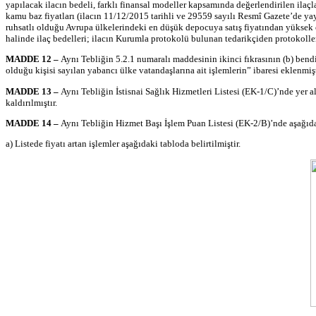
yapılacak ilacın bedeli, farklı finansal modeller kapsamında değerlendirilen ilaçl
kamu
baz
fiyatları (ilacın 11/12/2015 tarihli ve 29559 sayılı Resmî Gazete’de y
ruhsatlı olduğu Avrupa ülkelerindeki en düşük depocuya satış fiyatından yüksek o
halinde ilaç bedelleri; ilacın Kurumla protokolü bulunan tedarikçiden protokoll
MADDE 12 –
Aynı Tebliğin 5.2.1 numaralı maddesinin ikinci fıkrasının (b) bend
olduğu kişisi sayılan yabancı ülke vatandaşlarına ait işlemlerin” ibaresi eklenmişt
MADDE 13 –
Aynı Tebliğin İstisnai Sağlık Hizmetleri Listesi (EK-1/C)’
nde
yer a
kaldırılmıştır.
MADDE 14 –
Aynı Tebliğin Hizmet Başı İşlem Puan Listesi (EK-2/B)’
nde
aşağıda
a) Listede fiyatı artan işlemler aşağıdaki tabloda belirtilmiştir.