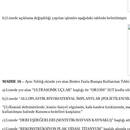
b) Listede açıklama değişikliği yapılan işlemler aşağıdaki tabloda belirtilmiştir.
MADDE 16 –
Aynı Tebliğ ekinde yer alan Birden Fazla Branşta Kullanılan Tıbbi
a) Listede yer alan “ULTRASONİK UÇLAR” başlığı ile “OR3300” SUT kodlu tıbbi
b) Listede “ALLOPLASTİK BİYOMATERYAL İMPLANTLAR (POLİETİLEN/SİLİKON)
“(1)
Kranial
deformitelerde
,
kranio
fasiyel
olgularda, kafa kaidesi kırıklarında,
ma
kullanılması halinde Kurumca bedelleri karşılanır.”
c) Listede “DERİ EŞDEĞERLERİ (SENTETİK/HAYVAN KAYNAKLI)” başlığı altın
ç) Listede “REKONSTRÜKSİYON PLAK VİDASI, TİTANYUM” başlığı altında yer