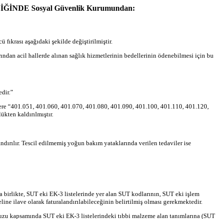
İNDE Sosyal Güvenlik Kurumundan:
ıkrası aşağıdaki şekilde değiştirilmiştir.
ından acil hallerde alınan sağlık hizmetlerinin bedellerinin ödenebilmesi için bu
dir.”
üzere “401.051, 401.060, 401.070, 401.080, 401.090, 401.100, 401.110, 401.120,
ükten kaldırılmıştır.
dırılır. Tescil edilmemiş yoğun bakım yataklarında verilen tedaviler ise
 birlikte, SUT eki EK-3 listelerinde yer alan SUT kodlarının, SUT eki işlem
line ilave olarak faturalandırılabileceğinin belirtilmiş olması gerekmektedir.
zu kapsamında SUT eki EK-3 listelerindeki tıbbi malzeme alan tanımlarına (SUT