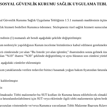
EBLİĞ SOSYAL GÜVENLİK KURUMU SAĞLIK UYGULAMA TEBLİĞ
al Güvenlik Kurumu Sağlık Uygulama Tebliğinin 1.5.1 numaralı maddesinin üçüncü f
ağlık hizmeti bedelleri Kurumca ödenmez. Sözleşmesiz özel sağlık hizmeti sunucular
ndinin (1) numaralı alt bendi aşağıdaki şekilde değiştirilmiştir.
urum nedeniyle yapıldığının Kurum inceleme birimlerince kabul edilmesi gerekmekte
ncü cümlesinde yer alan “Bu listede yer alan işlemler,” ibaresinden sonra gelmek 
lan “%10” ibaresi “%30” şeklinde değiştirilmiş ve aynı fıkranın son cümlesi yürürl
 aşağıdaki cümleler eklenmiştir.
m yataklarında verilen tedaviler birinci basamak yoğun bakım fiyatından faturalan
aldırılmıştır.
ir.
almaktadır.
Tıbbi malzemeler bu SUT kodları ile Kuruma fatura edilebilecek olmakla
a faturalandırılabilmesi için SUT veya eklerinde ilgili tıbbi malzemenin işlem bede
a duyurulan yöntemlerle ve/veya Kurumca yayınlanan Tıbbi Malzeme Başvuru Kılavu