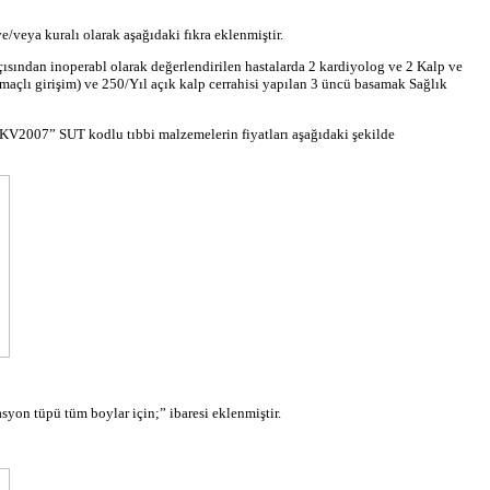
e/veya kuralı olarak aşağıdaki fıkra eklenmiştir.
açısından
inoperabl
olarak değerlendirilen hastalarda 2 kardiyolog ve 2 Kalp ve
maçlı girişim) ve 250/Yıl açık kalp cerrahisi yapılan 3 üncü basamak Sağlık
2007” SUT kodlu tıbbi malzemelerin fiyatları aşağıdaki şekilde
asyon
tüpü tüm boylar için;” ibaresi eklenmiştir.