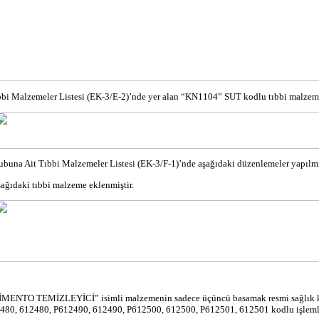
bi Malzemeler Listesi (EK-3/E-2)’
nde
yer alan “KN1104” SUT kodlu tıbbi malzemeni
buna Ait Tıbbi Malzemeler Listesi (EK-3/F-1)’
nde
aşağıdaki düzenlemeler yapılmış
ağıdaki tıbbi malzeme eklenmiştir.
MENTO TEMİZLEYİCİ” isimli malzemenin sadece üçüncü basamak resmi sağlık k
, 612480, P612490, 612490, P612500, 612500, P612501, 612501 kodlu işlemlerde