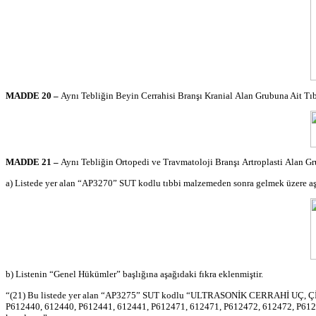
MADDE 20 –
Aynı Tebliğin Beyin Cerrahisi Branşı
Kranial
Alan Grubuna Ait Tıb
MADDE 21 –
Aynı Tebliğin Ortopedi ve Travmatoloji Branşı
Artroplasti
Alan Gru
a) Listede yer alan “AP3270” SUT kodlu tıbbi malzemeden sonra gelmek üzere aş
b) Listenin “Genel Hükümler” başlığına aşağıdaki fıkra eklenmiştir.
“(21) Bu listede yer alan “AP3275” SUT kodlu “ULTRASONİK CERRAHİ UÇ, Çİ
P612440, 612440, P612441, 612441, P612471, 612471, P612472, 612472, P612480