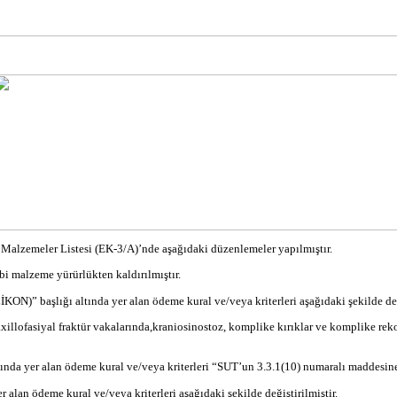
 Malzemeler Listesi (EK-3/A)’
nde
aşağıdaki düzenlemeler yapılmıştır.
 malzeme yürürlükten kaldırılmıştır.
” başlığı altında yer alan ödeme kural ve/veya
kriterleri
aşağıdaki şekilde değ
xillofasiyal
fraktür
vakalarında,
kraniosinostoz
,
komplike
kırıklar ve komplike rek
da yer alan ödeme kural ve/veya
kriterleri
“
SUT’un
3.3.1(10) numaralı maddesine 
 alan ödeme kural ve/veya
kriterleri
aşağıdaki şekilde değiştirilmiştir.