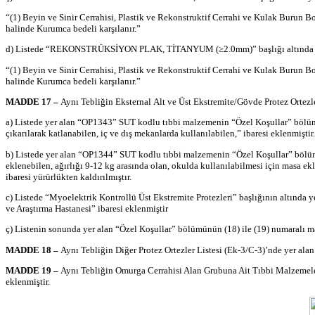
“(1) Beyin ve Sinir Cerrahisi, Plastik ve
Rekonstruktif
Cerrahi ve Kulak Burun Bo
halinde Kurumca bedeli karşılanır.”
d) Listede “REKONSTRÜKSİYON PLAK, TİTANYUM (≥2.0mm)” başlığı altında y
“(1) Beyin ve Sinir Cerrahisi, Plastik ve
Rekonstruktif
Cerrahi ve Kulak Burun Bo
halinde Kurumca bedeli karşılanır.”
MADDE 17 –
Aynı Tebliğin
Eksternal
Alt ve Üst
Ekstremite
/Gövde Protez
Ortezl
a) Listede yer alan “OP1343” SUT kodlu tıbbi malzemenin “Özel Koşullar” bö
çıkarılarak katlanabilen, iç ve dış mekanlarda kullanılabilen,” ibaresi eklenmiştir.
b) Listede yer alan “OP1344” SUT kodlu tıbbi malzemenin “Özel Koşullar” bö
eklenebilen, ağırlığı 9-12 kg arasında olan, okulda kullanılabilmesi için masa 
ibaresi yürürlükten kaldırılmıştır.
c) Listede “
Myoelektrik
Kontrollü Üst
Ekstremite
Protezleri” başlığının altında 
ve Araştırma Hastanesi” ibaresi eklenmiştir
ç) Listenin sonunda yer alan “Özel Koşullar” bölümünün (18) ile (19) numaralı m
MADDE 18 –
Aynı Tebliğin Diğer Protez
Ortezler
Listesi (Ek-3/C-3)’
nde
yer ala
MADDE 19 –
Aynı Tebliğin Omurga Cerrahisi Alan Grubuna Ait Tıbbi Malzemeler
eklenmiştir.