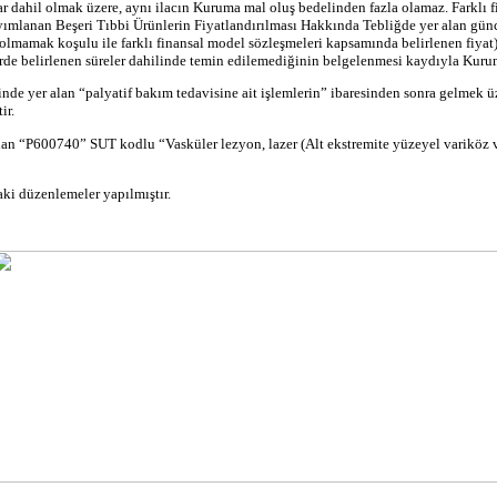
ar
dahil
olmak üzere, aynı ilacın Kuruma mal oluş bedelinden fazla olamaz. Farklı 
ayımlanan Beşeri Tıbbi Ürünlerin Fiyatlandırılması Hakkında Tebliğde yer alan günc
lmamak koşulu ile farklı finansal model sözleşmeleri kapsamında belirlenen fiyat) 
erde belirlenen süreler dahilinde temin edilemediğinin belgelenmesi kaydıyla Kuru
inde yer alan “
palyatif
bakım tedavisine ait işlemlerin” ibaresinden sonra gelmek üz
ir.
lan “P600740” SUT kodlu “
Vasküler
lezyon, lazer (Alt
ekstremite
yüzeyel
variköz
ki düzenlemeler yapılmıştır.