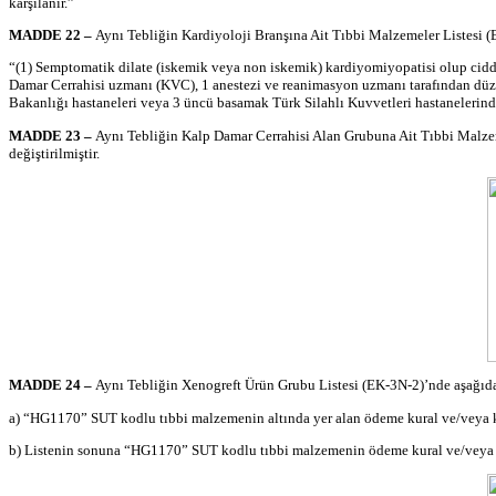
karşılanır.”
MADDE 22 –
Aynı Tebliğin Kardiyoloji Branşına Ait Tıbbi Malzemeler Listesi (
“(1)
Semptomatik
dilate
(
iskemik
veya
non
iskemik
)
kardiyomiyopatisi
olup cidd
Damar Cerrahisi uzmanı (KVC), 1 anestezi ve
reanimasyon
uzmanı tarafından düz
Bakanlığı hastaneleri veya 3 üncü basamak Türk Silahlı Kuvvetleri hastanelerind
MADDE 23 –
Aynı Tebliğin Kalp Damar Cerrahisi Alan Grubuna Ait Tıbbi Malzem
değiştirilmiştir.
MADDE 24 –
Aynı Tebliğin
Xenogreft
Ürün Grubu Listesi (EK-3N-2)’
nde
aşağıda
a) “HG1170” SUT kodlu tıbbi malzemenin altında yer alan ödeme kural ve/veya
b) Listenin sonuna “HG1170” SUT kodlu tıbbi malzemenin ödeme kural ve/vey