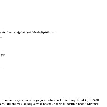
n fiyatı aşağıdaki şekilde değiştirilmiştir.
tır.
urumlarında çimento ve/veya çimentolu
stem
kullanılmış P612430, 612430,
 kullanılması kaydıyla, vaka başına en fazla iki
adetinin
bedeli Kurumca