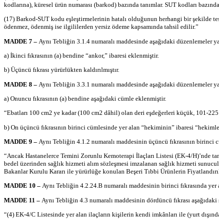
kodlarına), küresel ürün numarası (
barkod
) bazında tanımlar. SUT kodları bazın
(17)
Barkod
-SUT kodu eşleştirmelerinin hatalı olduğunun herhangi bir şekilde t
ödenmez, ödenmiş ise ilgililerden yersiz ödeme kapsamında tahsil edilir.”
MADDE 7 –
Aynı Tebliğin 3.1.4 numaralı maddesinde aşağıdaki düzenlemeler yap
a) İkinci fıkrasının (a) bendine “
ankor
,” ibaresi eklenmiştir.
b) Üçüncü fıkrası yürürlükten kaldırılmıştır.
MADDE 8 –
Aynı Tebliğin 3.3.1 numaralı maddesinde aşağıdaki düzenlemeler yap
a) Onuncu fıkrasının (a) bendine aşağıdaki cümle eklenmiştir.
“Ebatları 100 cm
2
ye kadar (100 cm
2
dâhil) olan deri eşdeğerleri küçük, 101-22
b) On üçüncü fıkrasının birinci cümlesinde yer alan “hekiminin” ibaresi “hekimler
MADDE 9 –
Aynı Tebliğin 4.1.2 numaralı maddesinin üçüncü fıkrasının birinci 
“Ancak Hastanelerce Temini Zorunlu Kemoterapi İlaçları Listesi (EK-4/H)’
nde
tan
bedel üzerinden sağlık hizmeti alım sözleşmesi imzalanan sağlık hizmeti sunucul
Bakanlar Kurulu Kararı ile yürürlüğe konulan Beşeri Tıbbi Ürünlerin Fiyatlandırıl
MADDE 10 –
Aynı Tebliğin 4.2.24.B numaralı maddesinin birinci fıkrasında yer 
MADDE 11 –
Aynı Tebliğin
4.3
numaralı maddesinin dördüncü fıkrası aşağıdaki şe
“(4) EK-4/C Listesinde yer alan ilaçların kişilerin kendi imkânları ile (yurt dış