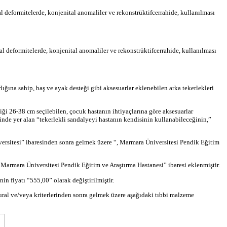
al
deformitelerde
,
konjenital
anomaliler
ve
rekonstrüktif
cerrahide, kullanılması
al
deformitelerde
,
konjenital
anomaliler ve
rekonstrüktif
cerrahide, kullanılması
lığına sahip, baş ve ayak desteği gibi aksesuarlar eklenebilen arka tekerlekleri
iği 26-38 cm seçilebilen, çocuk hastanın ihtiyaçlarına göre aksesuarlar
rinde
yer alan “tekerlekli sandalyeyi hastanın kendisinin kullanabileceğinin,”
versitesi” ibaresinden sonra gelmek üzere “, Marmara Üniversitesi Pendik Eğitim
Marmara Üniversitesi Pendik Eğitim ve Araştırma Hastanesi” ibaresi eklenmiştir.
n fiyatı “555,00” olarak değiştirilmiştir.
ural ve/veya
kriterlerinden
sonra gelmek üzere aşağıdaki tıbbi malzeme