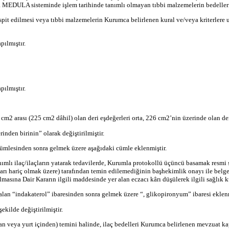
da MEDULA sisteminde işlem tarihinde tanımlı olmayan tıbbi malzemelerin bedelle
espit edilmesi veya tıbbi malzemelerin Kurumca belirlenen kural ve/veya
kriterlere
u
ılmıştır.
ılmıştır.
5 cm
2
arası (225 cm
2
dâhil) olan deri eşdeğerleri orta, 226 cm
2
’
nin
üzerinde olan der
inden birinin” olarak değiştirilmiştir.
cümlesinden sonra gelmek üzere aşağıdaki cümle eklenmiştir.
ımlı ilaç/ilaçların yatarak tedavilerde, Kurumla protokollü üçüncü basamak resmi 
arı hariç olmak üzere) tarafından temin edilemediğinin başhekimlik onayı ile belge
masına Dair Kararın ilgili maddesinde yer alan eczacı kârı düşülerek ilgili sağlık k
alan “
indakaterol
” ibaresinden sonra gelmek üzere “,
glikopironyum
” ibaresi eklen
kilde değiştirilmiştir.
ından veya yurt içinden) temini halinde, ilaç bedelleri Kurumca belirlenen mevzuat 