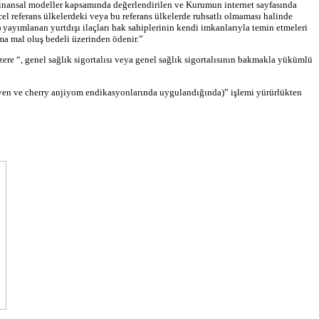
finansal modeller kapsamında değerlendirilen ve Kurumun internet sayfasında
el referans ülkelerdeki veya bu referans ülkelerde ruhsatlı olmaması halinde
yayımlanan yurtdışı ilaçları hak sahiplerinin kendi imkanlarıyla temin etmeleri
ma mal oluş bedeli üzerinden ödenir.”
ere “, genel sağlık sigortalısı veya genel sağlık sigortalısının bakmakla yükümlü
ven
ve
cherry
anjiyom
endikasyonlarında
uygulandığında)” işlemi yürürlükten