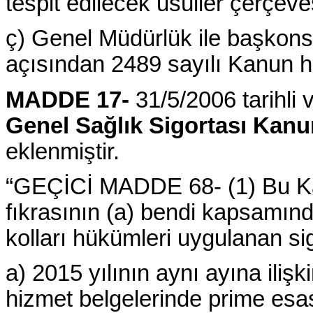
tespit edilecek usûller çerçeves
ç) Genel Müdürlük ile başkonso
açısından 2489 sayılı Kanun hü
MADDE 17-
31/5/2006 tarihli 
Genel Sağlık Sigortası Kan
eklenmiştir.
“GEÇİCİ MADDE 68- (1) Bu Ka
fıkrasının (a) bendi kapsamınd
kolları hükümleri uygulanan sigo
a) 2015 yılının aynı ayına iliş
hizmet belgelerinde prime esa