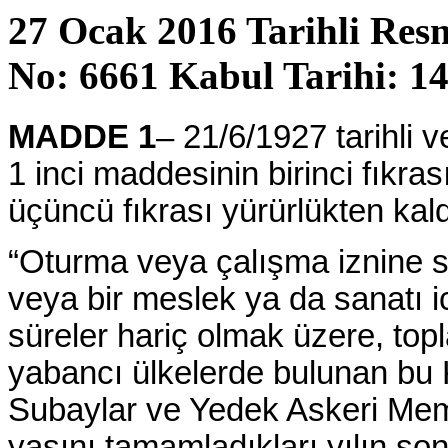
27 Ocak 2016 Tarihli Res
No: 6661 Kabul Tarihi: 1
MADDE 1
– 21/6/1927 tarihli 
1 inci maddesinin birinci fıkras
üçüncü fıkrası yürürlükten kaldı
“Oturma veya çalışma iznine sah
veya bir meslek ya da sanatı ic
süreler hariç olmak üzere, topla
yabancı ülkelerde bulunan bu 
Subaylar ve Yedek Askeri Mem
yaşını tamamladıkları yılın so