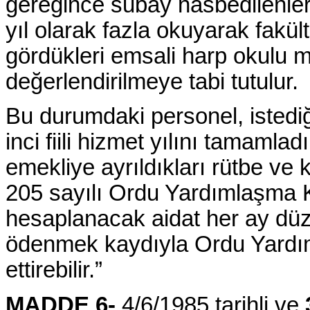
gereğince subay nasbedilenler
yıl olarak fazla okuyarak fakül
gördükleri emsali harp okulu me
değerlendirilmeye tabi tutulur.
Bu durumdaki personel, istedi
inci fiili hizmet yılını tamamlad
emekliye ayrıldıkları rütbe ve 
205 sayılı Ordu Yardımlaşma
hesaplanacak aidat her ay düze
ödenmek kaydıyla Ordu Yardı
ettirebilir.”
MADDE 6-
4/6/1985 tarihli ve