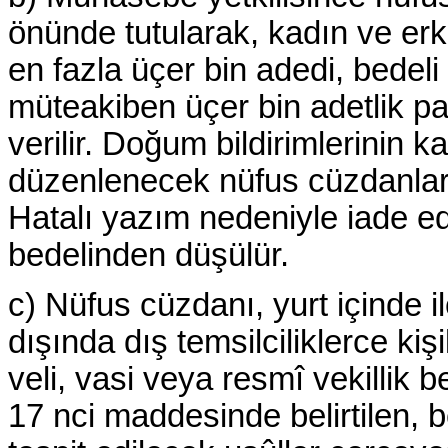
önünde tutularak, kadın ve erke
en fazla üçer bin adedi, bede
müteakiben üçer bin adetlik par
verilir. Doğum bildirimlerinin 
düzenlenecek nüfus cüzdanları
Hatalı yazım nedeniyle iade ed
bedelinden düşülür.
c) Nüfus cüzdanı, yurt içinde i
dışında dış temsilciliklerce kiş
veli, vasi veya resmî vekillik 
17 nci maddesinde belirtilen, 