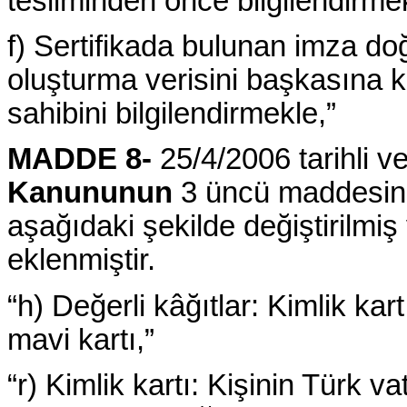
tesliminden önce bilgilendirme
f) Sertifikada bulunan imza do
oluşturma verisini başkasına 
sahibini bilgilendirmekle,”
MADDE 8-
25/4/2006 tarihli v
Kanununun
3 üncü maddesinin 
aşağıdaki şekilde değiştirilmiş
eklenmiştir.
“h) Değerli kâğıtlar: Kimlik kar
mavi kartı,”
“r) Kimlik kartı: Kişinin Türk 