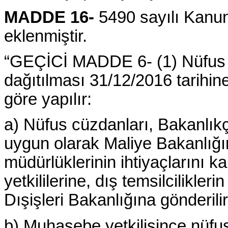
MADDE 16-
5490 sayılı Kanu
eklenmiştir.
“GEÇİCİ MADDE 6- (1) Nüfus 
dağıtılması 31/12/2016 tarihin
göre yapılır:
a) Nüfus cüzdanları, Bakanlıkç
uygun olarak Maliye Bakanlığın
müdürlüklerinin ihtiyaçlarını
yetkililerine, dış temsilcilikler
Dışişleri Bakanlığına gönderilir
b) Muhasebe yetkilisince nüfus