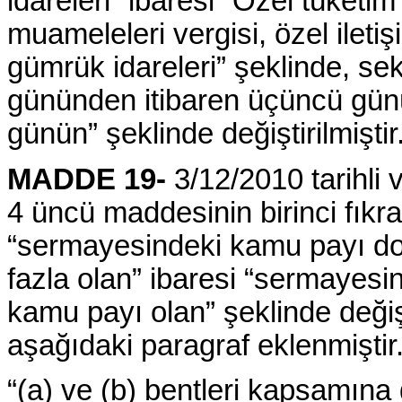
idareleri” ibaresi “Özel tüketim
muameleleri vergisi, özel iletiş
gümrük idareleri” şeklinde, sek
gününden itibaren üçüncü günü
günün” şeklinde değiştirilmiştir
MADDE 19-
3/12/2010 tarihli
4 üncü maddesinin birinci fıkr
“sermayesindeki kamu payı do
fazla olan” ibaresi “sermayesi
kamu payı olan” şeklinde değiş
aşağıdaki paragraf eklenmiştir
“(a) ve (b) bentleri kapsamına