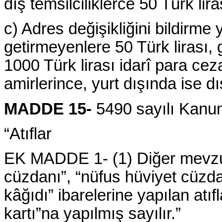
dış temsilciliklerce 50 Türk lira
c) Adres değişikliğini bildirme
getirmeyenlere 50 Türk lirası,
1000 Türk lirası idarî para ceza
amirlerince, yurt dışında ise dış
MADDE 15-
5490 sayılı Kanun
“Atıflar
EK MADDE 1- (1) Diğer mevzua
cüzdanı”, “nüfus hüviyet cüzda
kâğıdı” ibarelerine yapılan atıf
kartı”na yapılmış sayılır.”