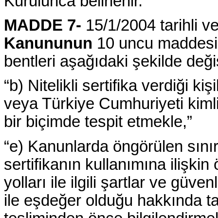
Kurulunca belirlenir.”
MADDE 7-
15/1/2004 tarihli v
Kanununun
10 uncu maddesinin
bentleri aşağıdaki şekilde değişt
“b) Nitelikli sertifika verdiği ki
veya Türkiye Cumhuriyeti kimli
bir biçimde tespit etmekle,”
“e) Kanunlarda öngörülen sını
sertifikanın kullanımına ilişki
yolları ile ilgili şartlar ve güve
ile eşdeğer olduğu hakkında tal