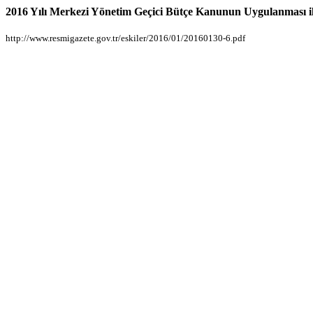
2016 Yılı Merkezi Yönetim Geçici Bütçe Kanunun Uygulanması ile 
http://www.resmigazete.gov.tr/eskiler/2016/01/20160130-6.pdf