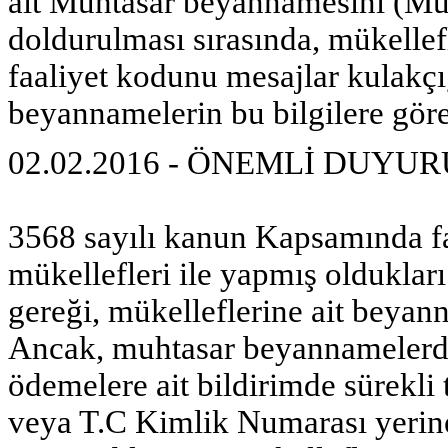
ait Muhtasar beyannamesini (
doldurulması sırasında, mükellef
faaliyet kodunu mesajlar kulak
beyannamelerin bu bilgilere gör
02.02.2016 - ÖNEMLİ DUYUR
3568 sayılı kanun Kapsamında fa
mükellefleri ile yapmış olduklar
gereği, mükelleflerine ait beyan
Ancak, muhtasar beyannamelerde 
ödemelere ait bildirimde sürekli 
veya T.C Kimlik Numarası yerine