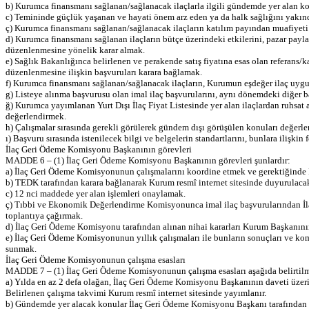
b) Kurumca finansmanı sağlanan/sağlanacak ilaçlarla ilgili gündemde yer alan k
c) Temininde güçlük yaşanan ve hayati önem arz eden ya da halk sağlığını yakında
ç) Kurumca finansmanı sağlanan/sağlanacak ilaçların katılım payından muafiyet
d) Kurumca finansmanı sağlanan ilaçların bütçe üzerindeki etkilerini, pazar payl
düzenlenmesine yönelik karar almak.
e) Sağlık Bakanlığınca belirlenen ve perakende satış fiyatına esas olan referans/k
düzenlenmesine ilişkin başvuruları karara bağlamak.
f) Kurumca finansmanı sağlanan/sağlanacak ilaçların, Kurumun eşdeğer ilaç uyg
g) Listeye alınma başvurusu olan imal ilaç başvurularını, aynı dönemdeki diğer 
ğ) Kurumca yayımlanan Yurt Dışı İlaç Fiyat Listesinde yer alan ilaçlardan ruhsat
değerlendirmek.
h) Çalışmalar sırasında gerekli görülerek gündem dışı görüşülen konuları değerl
ı) Başvuru sırasında istenilecek bilgi ve belgelerin standartlarını, bunlara ilişkin
İlaç Geri Ödeme Komisyonu Başkanının görevleri
MADDE 6 – (1) İlaç Geri Ödeme Komisyonu Başkanının görevleri şunlardır:
a) İlaç Geri Ödeme Komisyonunun çalışmalarını koordine etmek ve gerektiğinde
b) TEDK tarafından karara bağlanarak Kurum resmî internet sitesinde duyurulacak 
c) 12 nci maddede yer alan işlemleri onaylamak.
ç) Tıbbi ve Ekonomik Değerlendirme Komisyonunca imal ilaç başvurularından İl
toplantıya çağırmak.
d) İlaç Geri Ödeme Komisyonu tarafından alınan nihai kararları Kurum Başkanın
e) İlaç Geri Ödeme Komisyonunun yıllık çalışmaları ile bunların sonuçları ve kom
sunmak.
İlaç Geri Ödeme Komisyonunun çalışma esasları
MADDE 7 – (1) İlaç Geri Ödeme Komisyonunun çalışma esasları aşağıda belirtilmi
a) Yılda en az 2 defa olağan, İlaç Geri Ödeme Komisyonu Başkanının daveti üzerine
Belirlenen çalışma takvimi Kurum resmî internet sitesinde yayımlanır.
b) Gündemde yer alacak konular İlaç Geri Ödeme Komisyonu Başkanı tarafından top