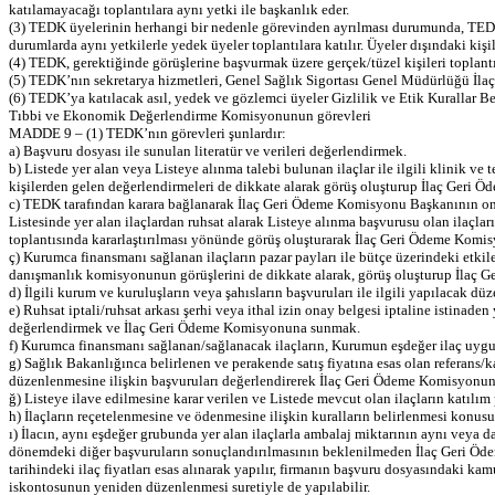
katılamayacağı toplantılara aynı yetki ile başkanlık eder.
(3) TEDK üyelerinin herhangi bir nedenle görevinden ayrılması durumunda, TEDK ü
durumlarda aynı yetkilerle yedek üyeler toplantılara katılır. Üyeler dışındaki kişil
(4) TEDK, gerektiğinde görüşlerine başvurmak üzere gerçek/tüzel kişileri toplantı
(5) TEDK’nın sekretarya hizmetleri, Genel Sağlık Sigortası Genel Müdürlüğü İlaç 
(6) TEDK’ya katılacak asıl, yedek ve gözlemci üyeler Gizlilik ve Etik Kurallar Be
Tıbbi ve Ekonomik Değerlendirme Komisyonunun görevleri
MADDE 9 – (1) TEDK’nın görevleri şunlardır:
a) Başvuru dosyası ile sunulan literatür ve verileri değerlendirmek.
b) Listede yer alan veya Listeye alınma talebi bulunan ilaçlar ile ilgili klinik 
kişilerden gelen değerlendirmeleri de dikkate alarak görüş oluşturup İlaç Ger
c) TEDK tarafından karara bağlanarak İlaç Geri Ödeme Komisyonu Başkanının onayı 
Listesinde yer alan ilaçlardan ruhsat alarak Listeye alınma başvurusu olan ila
toplantısında kararlaştırılması yönünde görüş oluşturarak İlaç Geri Ödeme Kom
ç) Kurumca finansmanı sağlanan ilaçların pazar payları ile bütçe üzerindeki etkil
danışmanlık komisyonunun görüşlerini de dikkate alarak, görüş oluşturup İlaç
d) İlgili kurum ve kuruluşların veya şahısların başvuruları ile ilgili yapılacak
e) Ruhsat iptali/ruhsat arkası şerhi veya ithal izin onay belgesi iptaline istinade
değerlendirmek ve İlaç Geri Ödeme Komisyonuna sunmak.
f) Kurumca finansmanı sağlanan/sağlanacak ilaçların, Kurumun eşdeğer ilaç uyg
g) Sağlık Bakanlığınca belirlenen ve perakende satış fiyatına esas olan referans/
düzenlenmesine ilişkin başvuruları değerlendirerek İlaç Geri Ödeme Komisyonu
ğ) Listeye ilave edilmesine karar verilen ve Listede mevcut olan ilaçların kat
h) İlaçların reçetelenmesine ve ödenmesine ilişkin kuralların belirlenmesi kon
ı) İlacın, aynı eşdeğer grubunda yer alan ilaçlarla ambalaj miktarının aynı veya 
dönemdeki diğer başvuruların sonuçlandırılmasının beklenilmeden İlaç Geri Öd
tarihindeki ilaç fiyatları esas alınarak yapılır, firmanın başvuru dosyasındaki k
iskontosunun yeniden düzenlenmesi suretiyle de yapılabilir.