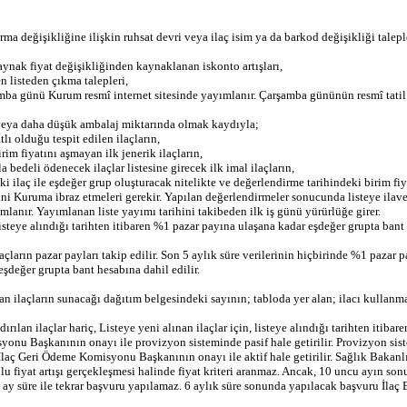
ma değişikliğine ilişkin ruhsat devri veya ilaç isim ya da barkod değişikliği talepl
aynak fiyat değişikliğinden kaynaklanan iskonto artışları,
en listeden çıkma talepleri,
mba günü Kurum resmî internet sitesinde yayımlanır. Çarşamba gününün resmî tatil 
ynı veya daha düşük ambalaj miktarında olmak kaydıyla;
lı olduğu tespit edilen ilaçların,
irim fiyatını aşmayan ilk jenerik ilaçların,
 bedeli ödenecek ilaçlar listesine girecek ilk imal ilaçların,
ilaç ile eşdeğer grup oluşturacak nitelikte ve değerlendirme tarihindeki birim fiyat
sini Kuruma ibraz etmeleri gerekir. Yapılan değerlendirmeler sonucunda listeye ilave
lanır. Yayımlanan liste yayımı tarihini takibeden ilk iş günü yürürlüğe girer.
listeye alındığı tarihten itibaren %1 pazar payına ulaşana kadar eşdeğer grupta bant 
açların pazar payları takip edilir. Son 5 aylık süre verilerinin hiçbirinde %1 pazar
eşdeğer grupta bant hesabına dahil edilir.
laçların sunacağı dağıtım belgesindeki sayının; tabloda yer alan; ilacı kullanması
rılan ilaçlar hariç, Listeye yeni alınan ilaçlar için, listeye alındığı tarihten itib
nu Başkanının onayı ile provizyon sisteminde pasif hale getirilir. Provizyon siste
İlaç Geri Ödeme Komisyonu Başkanının onayı ile aktif hale getirilir. Sağlık Bakanlı
u fiyat artışı gerçekleşmesi halinde fiyat kriteri aranmaz. Ancak, 10 uncu ayın s
n 6 ay süre ile tekrar başvuru yapılamaz. 6 aylık süre sonunda yapılacak başvuru İla