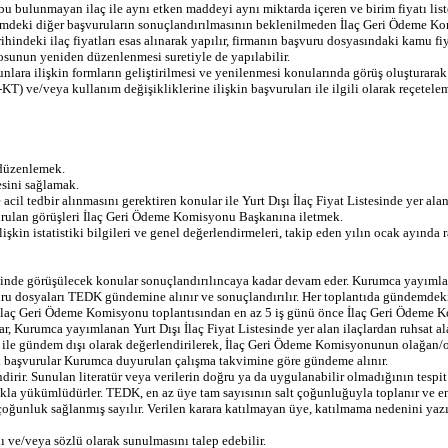
 bulunmayan ilaç ile aynı etken maddeyi aynı miktarda içeren ve birim fiyatı liste
önemdeki diğer başvuruların sonuçlandırılmasının beklenilmeden İlaç Geri Ödeme K
ndeki ilaç fiyatları esas alınarak yapılır, firmanın başvuru dosyasındaki kamu fiya
sunun yeniden düzenlenmesi suretiyle de yapılabilir.
, bunlara ilişkin formların geliştirilmesi ve yenilenmesi konularında görüş oluştur
KT) ve/veya kullanım değişikliklerine ilişkin başvuruları ile ilgili olarak reçete
 düzenlemek.
esini sağlamak.
acil tedbir alınmasını gerektiren konular ile Yurt Dışı İlaç Fiyat Listesinde yer alan
rulan görüşleri İlaç Geri Ödeme Komisyonu Başkanına iletmek.
lişkin istatistiki bilgileri ve genel değerlendirmeleri, takip eden yılın ocak ayı
nde görüşülecek konular sonuçlandırılıncaya kadar devam eder. Kurumca yayımlanan 
uru dosyaları TEDK gündemine alınır ve sonuçlandırılır. Her toplantıda gündemdeki k
, İlaç Geri Ödeme Komisyonu toplantısından en az 5 iş günü önce İlaç Geri Ödeme K
ular, Kurumca yayımlanan Yurt Dışı İlaç Fiyat Listesinde yer alan ilaçlardan ruhsa
 ile gündem dışı olarak değerlendirilerek, İlaç Geri Ödeme Komisyonunun olağan/o
cak başvurular Kurumca duyurulan çalışma takvimine göre gündeme alınır.
ndirir. Sunulan literatür veya verilerin doğru ya da uygulanabilir olmadığının tespi
makla yükümlüdürler. TEDK, en az üye tam sayısının salt çoğunluğuyla toplanır ve en 
unluk sağlanmış sayılır. Verilen karara katılmayan üye, katılmama nedenini yazılı 
lı ve/veya sözlü olarak sunulmasını talep edebilir.