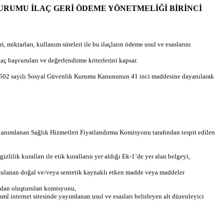
LİK KURUMU İLAÇ GERİ ÖDEME YÖNETMELİĞİ BİRİNCİ
iktarları, kullanım süreleri ile bu ilaçların ödeme usul ve esaslarını
 başvuruları ve değerlendirme kriterlerini kapsar.
e 5502 sayılı Sosyal Güvenlik Kurumu Kanununun 41 inci maddesine dayanılarak
e tanımlanan Sağlık Hizmetleri Fiyatlandırma Komisyonu tarafından tespit edilen
lilik kuralları ile etik kuralların yer aldığı Ek-1’de yer alan belgeyi,
ygulanan doğal ve/veya sentetik kaynaklı etken madde veya maddeler
ından oluşturulan komisyonu,
mî internet sitesinde yayımlanan usul ve esasları belirleyen alt düzenleyici