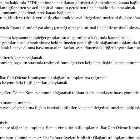
onular hakkında TEDK tarafından hazırlanan görüşleri değerlendirerek karara bağl
n ilgilendiren ve acil tedbir alınmasını gerektiren ilaçlar hakkında karar almak.
i konusunu değerlendirerek karara bağlamak.
arını, klinik ve teknik veriler ile ekonomik ve mali değerlendirmelerini dikkate al
aynak fiyatın altında fiyat almış jeneriği olmayan orijinal ilaçlar ile orijinali o
ulaması kapsamında eşdeğer gruplarının oluşturulması hakkında karar almak.
başvuruların sonuçlandırılması beklenilmeden gerektiğinde olağanüstü toplantıda 
 alarak Listeye alınma başvurusu olan ilaçları, aynı dönemdeki diğer başvuruların
endirerek karara bağlamak.
 formları, başvuru sırasında teslim edilmesi gereken belgelere ilişkin istisnai duruml
 İlaç Geri Ödeme Komisyonunu olağanüstü toplantıya çağırmak.
başvurularla ilgili kararları onaylamak.
aç Geri Ödeme Komisyonunun olağanüstü toplantısında kararlaştırılması yönünde 
ın onayına sunmak.
isyon çalışmalarına ilişkin istatistiki bilgileri ve genel değerlendirmeleri, takip
ştir.
 ise olağanüstü toplanır. Her takvim yılının ilk toplantısı İlaç Geri Ödeme Komisy
lantı gününden en az 1 hafta önce üyelere bildirilir. Olağanüstü toplantı durumu