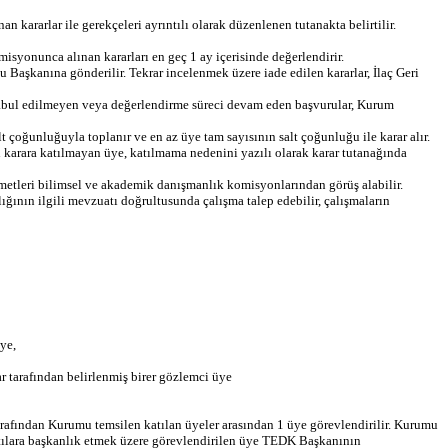
kararlar ile gerekçeleri ayrıntılı olarak düzenlenen tutanakta belirtilir.
isyonunca alınan kararları en geç 1 ay içerisinde değerlendirir.
aşkanına gönderilir. Tekrar incelenmek üzere iade edilen kararlar, İlaç Geri
Kabul edilmeyen veya değerlendirme süreci devam eden başvurular, Kurum
t çoğunluğuyla toplanır ve en az üye tam sayısının salt çoğunluğu ile karar alır.
 karara katılmayan üye, katılmama nedenini yazılı olarak karar tutanağında
izmetleri bilimsel ve akademik danışmanlık komisyonlarından görüş alabilir.
ığının ilgili mevzuatı doğrultusunda çalışma talep edebilir, çalışmaların
ye,
ar tarafından belirlenmiş birer gözlemci üye
rafından Kurumu temsilen katılan üyeler arasından 1 üye görevlendirilir. Kurumu
ntılara başkanlık etmek üzere görevlendirilen üye TEDK Başkanının