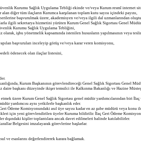
üvenlik Kurumu Sağlık Uygulama Tebliği ekinde ve/veya Kurum resmî internet sitesin
yer alan diğer tüm ilaçların Kurumca karşılanan toplam kutu sayısı içindeki payını,
rilerine başvurulmak üzere, akademisyen ve/veya ilgili dal uzmanlarından oluştu
rla ilgili sekretarya hizmetini yürüten Kurum Genel Sağlık Sigortası Genel Müdürlü
Güvenlik Kurumu Sağlık Uygulama Tebliğini,
 olarak, işbu yönetmelik kapsamında istenilen hususların yapılmasının veya teslimin
apılan başvuruları inceleyip görüş ve/veya karar veren komisyonu,
edeli ödenecek olan ilaçlar listesini,
der.
nlığında, Kurum Başkanının görevlendireceği Genel Sağlık Sigortası Genel Müdür
z daire başkanı düzeyinde ikişer temsilci ile Kalkınma Bakanlığı ve Hazine Müsteşa
etmek üzere Kurum Genel Sağlık Sigortası genel müdür yardımcılarından biri İlaç
üdür yardımcısı aynı yetkilerle başkanlık eder.
ç Geri Ödeme Komisyonundaki asıl üye sayısı kadar en az şube müdürü veya konu il
ri için yeni görevlendirilen üyeler Kuruma bildirilir. İlaç Geri Ödeme Komisyonu ü
r dışındaki kişiler toplantılara ancak davet edilmeleri halinde katılabilirler.
rallar Belgesini imzalayarak görevlerine başlarlar.
sul ve esaslarını değerlendirerek karara bağlamak.