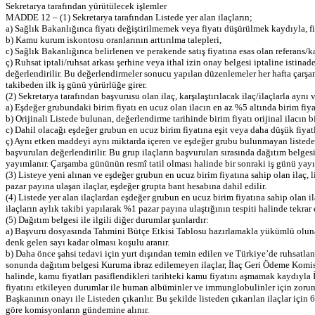
Sekretarya tarafından yürütülecek işlemler
MADDE 12 – (1) Sekretarya tarafından Listede yer alan ilaçların;
a) Sağlık Bakanlığınca fiyatı değiştirilmemek veya fiyatı düşürülmek kaydıyla, fir
b) Kamu kurum iskontosu oranlarının arttırılma talepleri,
c) Sağlık Bakanlığınca belirlenen ve perakende satış fiyatına esas olan referans/k
ç) Ruhsat iptali/ruhsat arkası şerhine veya ithal izin onay belgesi iptaline istinad
değerlendirilir. Bu değerlendirmeler sonucu yapılan düzenlemeler her hafta çarşa
takibeden ilk iş günü yürürlüğe girer.
(2) Sekretarya tarafından başvurusu olan ilaç, karşılaştırılacak ilaç/ilaçlarla a
a) Eşdeğer grubundaki birim fiyatı en ucuz olan ilacın en az %5 altında birim fiyat
b) Orijinali Listede bulunan, değerlendirme tarihinde birim fiyatı orijinal ilacın b
c) Dahil olacağı eşdeğer grubun en ucuz birim fiyatına eşit veya daha düşük fiyatla
ç) Aynı etken maddeyi aynı miktarda içeren ve eşdeğer grubu bulunmayan listedeki 
başvuruları değerlendirilir. Bu grup ilaçların başvuruları sırasında dağıtım belge
yayımlanır. Çarşamba gününün resmî tatil olması halinde bir sonraki iş günü yayım
(3) Listeye yeni alınan ve eşdeğer grubun en ucuz birim fiyatına sahip olan ilaç, 
pazar payına ulaşan ilaçlar, eşdeğer grupta bant hesabına dahil edilir.
(4) Listede yer alan ilaçlardan eşdeğer grubun en ucuz birim fiyatına sahip olan il
ilaçların aylık takibi yapılarak %1 pazar payına ulaştığının tespiti halinde tekrar 
(5) Dağıtım belgesi ile ilgili diğer durumlar şunlardır:
a) Başvuru dosyasında Tahmini Bütçe Etkisi Tablosu hazırlamakla yükümlü olunan i
denk gelen sayı kadar olması koşulu aranır.
b) Daha önce şahsi tedavi için yurt dışından temin edilen ve Türkiye’de ruhsatlandı
sonunda dağıtım belgesi Kuruma ibraz edilemeyen ilaçlar, İlaç Geri Ödeme Komisyo
halinde, kamu fiyatları pasiflendikleri tarihteki kamu fiyatını aşmamak kaydıyla 
fiyatını etkileyen durumlar ile human albüminler ve immunglobulinler için zorunl
Başkanının onayı ile Listeden çıkarılır. Bu şekilde listeden çıkarılan ilaçlar içi
göre komisyonların gündemine alınır.