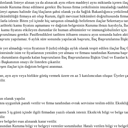
dırılarak listeye alınan ya da alınacak aynı etken maddeyi aynı miktarda içeren ila
erisinde Kuruma ibraz edilmesi gerekir. Bu husus firma yetkilisinin imzaladığı taahh
k süreyi aşması halinde ilaç/ilaçların şahsi olarak ya da Sağlık Bakanlığınca yetki
li yükümlülüğü firmaya ait olup Kurum, ilgili mevzuat hükümleri doğrultusunda firma
la izlenir. Biten yıl içinde hiç satışının olmadığı belirlenen ilaçlar Sekretarya taraf
 tarihteki kamu fiyatını aşmaması ve dağıtım belgesinin Kuruma ibrazı kaydıyla, İla
a kamu fiyatını etkileyen durumlar ile human albüminler ve immunglobulinler için z
başvurulması gerekir. Pasiflendikleri tarihten itibaren onuncu ayın sonunda halen 
ekrar başvuru yapılamaz. 6 aylık süre sonunda yapılacak başvuru, İlaç Başvurularına İ
nde yer almadığı veya fiyatının 0 (sıfır) olduğu aylık olarak tespit edilen ilaçlar 
at listesinde isim ve fiyatlarının yeniden yer alması ve firması tarafından Kuruma ba
 durumların dışında kalan başvuruların İlaç Başvurularına İlişkin Usul ve Esaslar k
Başkanının onayı ile listeden çıkarılır.
eşen ilaçlar için dağıtım belgesi aranmaz.
yrı ayrı veya birlikte görüş vermek üzere en az 5 katılımcıdan oluşur. Üyeler çalış
lir.
n olarak yapılır.
 uygunluk parafı verilir ve firma tarafından evrak servisine teslim edilir. Eksikliği 
ibaren 5 iş günü içinde ilgili firmadan yazılı olarak istenir. Eksik/ek bilgi ve bel
lir.
 belgeler esas alınarak karar verilir.
masından Kuruma bilgi ve belgeyi verenler sorumludur. Hatalı verilen bilgi ve belge