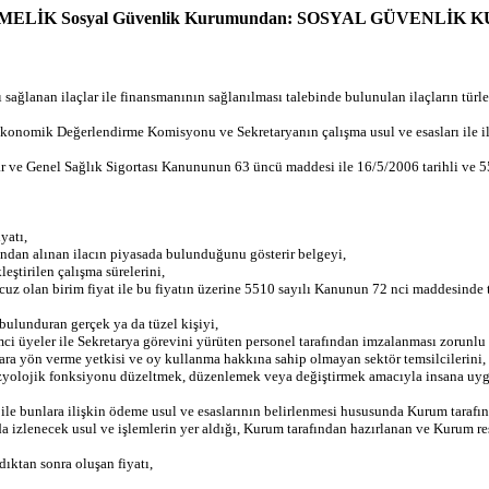
YÖNETMELİK Sosyal Güvenlik Kurumundan: SOSYAL GÜVEN
an ilaçlar ile finansmanının sağlanılması talebinde bulunulan ilaçların türleri, m
nomik Değerlendirme Komisyonu ve Sekretaryanın çalışma usul ve esasları ile ilaç
ar ve Genel Sağlık Sigortası Kanununun 63 üncü maddesi ile 16/5/2006 tarihli v
yatı,
rından alınan ilacın piyasada bulunduğunu gösterir belgeyi,
eştirilen çalışma sürelerini,
n ucuz olan birim fiyat ile bu fiyatın üzerine 5510 sayılı Kanunun 72 nci maddesind
e bulunduran gerçek ya da tüzel kişiyi,
ci üyeler ile Sekretarya görevini yürüten personel tarafından imzalanması zorunlu giz
a yön verme yetkisi ve oy kullanma hakkına sahip olmayan sektör temsilcilerini,
r fizyolojik fonksiyonu düzeltmek, düzenlemek veya değiştirmek amacıyla insana u
le bunlara ilişkin ödeme usul ve esaslarının belirlenmesi hususunda Kurum taraf
a izlenecek usul ve işlemlerin yer aldığı, Kurum tarafından hazırlanan ve Kurum res
ıktan sonra oluşan fiyatı,