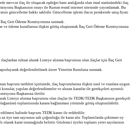
de mevcut ilaç ile oluşacak eşdeğer bant aralığında olan imal statüsündeki ilaç
omisyonu Başkanının onayı ile Kurum resmî internet sitesinde yayımlamak. Bu
tını güncelleme hakkı saklıdır. Güncelleme işlemi ilacın perakende satış fiyatı
arak İlaç Geri Ödeme Komisyonuna sunmak.
leme ve ödeme kurallarına ilişkin görüş oluşturarak İlaç Geri Ödeme Komisyonuna
 ilaçlardan ruhsat alarak Listeye alınma başvurusu olan ilaçlar için İlaç Geri
nda raporlayarak değerlendirilmek üzere Yönetim Kuruluna sunmak.
başvuru tarihleri içerisinde, ilaç başvurularına ilişkin usul ve esaslara uygun
onular, yapılan değerlendirmeler ve alınan kararlar ile gerekçeleri ayrıntılı
omisyonu Başkanına iletilir.
t alarak Listeye alınma başvurusu olan ilaçlar ile TEDK/TEDK Başkanının gerekçeli
lağanüstü toplantısında karara bağlanması yönünde görüş oluşturulabilir.
t edilmesi halinde başvuru TEDK kararı ile reddedilir.
az üye tam sayısının salt çoğunluğu ile karar alır. Toplantılarda çekimser oy
olarak karar tutanağında belirtir. Gözlemci üyeler toplantı yeter sayılarının