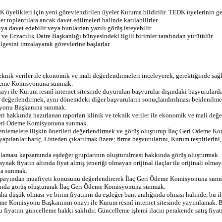
yelikleri için yeni görevlendirilen üyeler Kuruma bildirilir. TEDK üyelerinin geçi
er toplantılara ancak davet edilmeleri halinde katılabilirler.
ya davet edebilir veya bunlardan yazılı görüş isteyebilir.
ve Eczacılık Daire Başkanlığı bünyesindeki ilgili birimler tarafından yürütülür.
lgesini imzalayarak görevlerine başlarlar.
ve teknik veriler ile ekonomik ve mali değerlendirmeleri inceleyerek, gerektiğinde
i Ödeme Komisyonuna sunmak.
ile Kurum resmî internet sitesinde duyurulan başvurular dışındaki başvurulardan, 
çları değerlendirmek, aynı dönemdeki diğer başvuruların sonuçlandırılması bekle
isyonu Başkanına sunmak.
eri hakkında hazırlanan raporları klinik ve teknik veriler ile ekonomik ve mali değ
 Geri Ödeme Komisyonuna sunmak.
 düzenlemelere ilişkin önerileri değerlendirmek ve görüş oluşturup İlaç Geri Ödeme
n yapılanlar hariç, Listeden çıkarılmak üzere; firma başvurularını, Kurum tespitlerin
ulaması kapsamında eşdeğer gruplarının oluşturulması hakkında görüş oluşturmak.
kaynak fiyatın altında fiyat almış jeneriği olmayan orijinal ilaçlar ile orijinali o
na sunmak.
ılım payından muafiyeti konusunu değerlendirerek İlaç Geri Ödeme Komisyonuna sun
usunda görüş oluşturarak İlaç Geri Ödeme Komisyonuna sunmak.
daha düşük olması ve birim fiyatının da eşdeğer bant aralığında olması halinde, bu 
eme Komisyonu Başkanının onayı ile Kurum resmî internet sitesinde yayımlamak. 
amu fiyatını güncelleme hakkı saklıdır. Güncelleme işlemi ilacın perakende satış fi