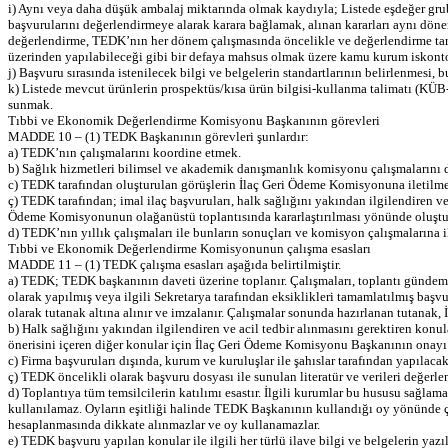
i) Aynı veya daha düşük ambalaj miktarında olmak kaydıyla; Listede eşdeğer grubu
başvurularını değerlendirmeye alarak karara bağlamak, alınan kararları aynı d
değerlendirme, TEDK’nın her dönem çalışmasında öncelikle ve değerlendirme tarihi
üzerinden yapılabileceği gibi bir defaya mahsus olmak üzere kamu kurum iskonto
j) Başvuru sırasında istenilecek bilgi ve belgelerin standartlarının belirlenmesi
k) Listede mevcut ürünlerin prospektüs/kısa ürün bilgisi-kullanma talimatı (KÜB-
sunmak.
Tıbbi ve Ekonomik Değerlendirme Komisyonu Başkanının görevleri
MADDE 10 – (1) TEDK Başkanının görevleri şunlardır:
a) TEDK’nın çalışmalarını koordine etmek.
b) Sağlık hizmetleri bilimsel ve akademik danışmanlık komisyonu çalışmalarını
c) TEDK tarafından oluşturulan görüşlerin İlaç Geri Ödeme Komisyonuna iletilm
ç) TEDK tarafından; imal ilaç başvuruları, halk sağlığını yakından ilgilendiren ve 
Ödeme Komisyonunun olağanüstü toplantısında kararlaştırılması yönünde oluştu
d) TEDK’nın yıllık çalışmaları ile bunların sonuçları ve komisyon çalışmalarına i
Tıbbi ve Ekonomik Değerlendirme Komisyonunun çalışma esasları
MADDE 11 – (1) TEDK çalışma esasları aşağıda belirtilmiştir.
a) TEDK; TEDK başkanının daveti üzerine toplanır. Çalışmaları, toplantı gündemi
olarak yapılmış veya ilgili Sekretarya tarafından eksiklikleri tamamlatılmış başv
olarak tutanak altına alınır ve imzalanır. Çalışmalar sonunda hazırlanan tutanak
b) Halk sağlığını yakından ilgilendiren ve acil tedbir alınmasını gerektiren kon
önerisini içeren diğer konular için İlaç Geri Ödeme Komisyonu Başkanının onayı
c) Firma başvuruları dışında, kurum ve kuruluşlar ile şahıslar tarafından yapıla
ç) TEDK öncelikli olarak başvuru dosyası ile sunulan literatür ve verileri değerle
d) Toplantıya tüm temsilcilerin katılımı esastır. İlgili kurumlar bu hususu sağla
kullanılamaz. Oyların eşitliği halinde TEDK Başkanının kullandığı oy yönünde çoğ
hesaplanmasında dikkate alınmazlar ve oy kullanamazlar.
e) TEDK başvuru yapılan konular ile ilgili her türlü ilave bilgi ve belgelerin yazı