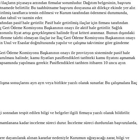
ç/ilaçların piyasaya arzından firmalar sorumludur. Dağıtım belgesinin, başvuru
ütnamede belirtilir. Bu taahhütname başvuru dosyasına ait dilekçe ekinde yer alır.
lendirilmiş taraflarca temin edilmesi ve Kurum tarafından ödenmesi durumunda,
dan tahsil ve tazmin eder.
ından pasif hale getirilir. Pasif hale getirilmiş ilaçlar için firması tarafından
ç Geri Ödeme Komisyonu Başkanının onayı ile aktif hale getirilir. Sağlık
orunlu fiyat artışı gerçekleşmesi halinde fiyat kriteri aranmaz. Bunun dışındaki
aktiflenme talebi olmayan ilaçlar ise İlaç Geri Ödeme Komisyonu Başkanının onayı
lişkin Usul ve Esaslar doğrultusunda yapılır ve çalışma takvimine göre gündeme
İlaç Geri Ödeme Komisyonu Başkanının onayı ile provizyon sisteminde pasif hale
şvurulması halinde; kamu fiyatları pasiflendikleri tarihteki kamu fiyatını aşmamak
apsamında yapılması gerekir. Pasiflendikleri tarihten itibaren 10 uncu ayın
ma sonuçlarını ayrı ayrı veya birlikte yazılı olarak sunarlar. Bu çalışmalara İlaç
sonradan tespit edilen bilgi ve belgeler ilgili firmaya yazılı olarak bildirilir.
ge tamamlanana kadar inceleme süreci durur. İnceleme süreci durdurulan başvurularda,
lere dayanılarak alınan kararlar nedeniyle Kurumun uğrayacağı zarar, bilgi ve