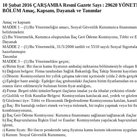
10 Şubat 2016 ÇARŞAMBA Resmî Gazete Sayı : 29620 
BÖLÜM Amaç, Kapsam, Dayanak ve Tanımlar
Amaç ve kapsam
MADDE 1 – (1) Bu Yönetmeliğin amacı, Sosyal Güvenlik Kurumunca finansmanı sağlan
belirlemektir.
(2) Bu Yönetmelik, Kurumca oluşturulan İlaç Geri Ödeme Komisyonu, Tıbbi ve Eko
Dayanak
MADDE 2 – (1) Bu Yönetmelik, 31/5/2006 tarihli ve 5510 sayılı Sosyal Sigortal
hazırlanmıştır.
Tanımlar
MADDE 3 – (1) Bu Yönetmelikte geçen;
a) Birim fiyat: Bir ilacın kamu fiyatının ambalaj miktarına bölünmesiyle oluşan fi
b) Dağıtım belgesi: Firma tarafından Sağlık Bakanlığı İlaç Takip Sistemi kayıtla
c) Dönem: Komisyonların bir yıllık çalışma takvimi içerisinde yılda 2 defa gerçekl
ç) Eşdeğer bant aralığı: Eşdeğer ilaç grubundaki ilaçların birim fiyatlarından e
oranın ilave edilmesiyle bulunan birim fiyat aralığını,
d) Firma: Beşeri tıbbi ürünler/beşeri ilaçların imalat ya da ithalat yetkisini elind
e) Gizlilik ve Etik Kurallar Belgesi: Komisyonlara katılacak asıl, yedek ve gözlem
f) Gözlemci üye: Tıbbi ve Ekonomik Değerlendirme Komisyonuna katılan, kararlar
g) İlaç: Bir hastalığı tedavi etmek ve/veya önlemek, bir teşhis yapmak veya bi
kombinasyonunu,
ğ) İlaç Geri Ödeme Komisyonu: Kurumca finansmanı sağlanan/sağlanacak ilaçlar i
h) İlaç Başvurularına İlişkin Usul ve Esaslar: Komisyonlara yapılacak başvurulard
işlemi,
ı) Kamu fiyatı: Bir ilacın perakende satış fiyatına kamu kurum iskontosu uyguland
i) Kurum: Sosyal Güvenlik Kurumunu,