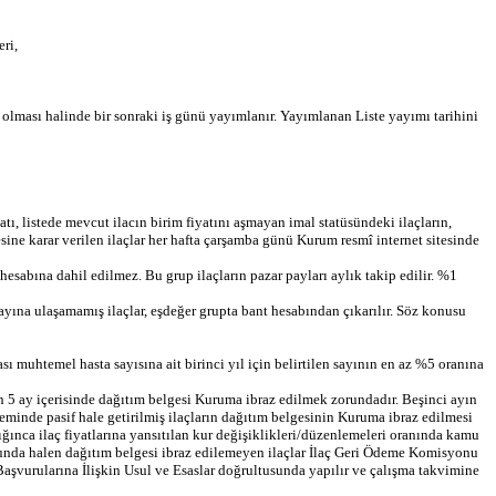
eri,
olması halinde bir sonraki iş günü yayımlanır. Yayımlanan Liste yayımı tarihini
ı, listede mevcut ilacın birim fiyatını aşmayan imal statüsündeki ilaçların,
sine karar verilen ilaçlar her hafta çarşamba günü Kurum resmî internet sitesinde
hesabına dahil edilmez. Bu grup ilaçların pazar payları aylık takip edilir. %1
 payına ulaşamamış ilaçlar, eşdeğer grupta bant hesabından çıkarılır. Söz konusu
 muhtemel hasta sayısına ait birinci yıl için belirtilen sayının en az %5 oranına
aren 5 ay içerisinde dağıtım belgesi Kuruma ibraz edilmek zorundadır. Beşinci ayın
minde pasif hale getirilmiş ilaçların dağıtım belgesinin Kuruma ibraz edilmesi
ğınca ilaç fiyatlarına yansıtılan kur değişiklikleri/düzenlemeleri oranında kamu
onunda halen dağıtım belgesi ibraz edilemeyen ilaçlar İlaç Geri Ödeme Komisyonu
ç Başvurularına İlişkin Usul ve Esaslar doğrultusunda yapılır ve çalışma takvimine