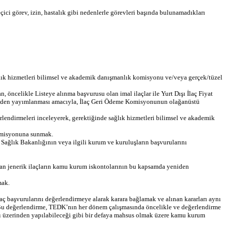
ci görev, izin, hastalık gibi nedenlerle görevleri başında bulunamadıkları
 sağlık hizmetleri bilimsel ve akademik danışmanlık komisyonu ve/veya gerçek/tüzel
öncelikle Listeye alınma başvurusu olan imal ilaçlar ile Yurt Dışı İlaç Fiyat
nilmeden yayımlanması amacıyla, İlaç Geri Ödeme Komisyonunun olağanüstü
erlendirmeleri inceleyerek, gerektiğinde sağlık hizmetleri bilimsel ve akademik
 Komisyonuna sunmak.
i, Sağlık Bakanlığının veya ilgili kurum ve kuruluşların başvurularını
lmayan jenerik ilaçların kamu kurum iskontolarının bu kapsamda yeniden
mak.
ilaç başvurularını değerlendirmeye alarak karara bağlamak ve alınan kararları aynı
Bu değerlendirme, TEDK’nın her dönem çalışmasında öncelikle ve değerlendirme
yatı üzerinden yapılabileceği gibi bir defaya mahsus olmak üzere kamu kurum