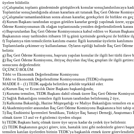
üyelere bildirilir.
c) Çalışmalar, toplantı gündeminde görüşülecek konular sonuçlandırılıncaya kadar 
Toplantılar sonuçlandığında alınan kararlara ait tutanak İlaç Geri Ödeme Komisyo
ç) Çalışmalar tamamlandıktan sonra alınan kararlar, gerekçeleri ile birlikte en g
d) Kurum Başkanı tarafından uygun görülen kararlar gereği yapılmak üzere, uygun
Ödeme Komisyonunun ilk olağan toplantısında yeniden değerlendirilerek karara 
e) Başvurulardan İlaç Geri Ödeme Komisyonunca kabul edilen ve Kurum Başkanınc
Başkanının onay tarihinden itibaren 10 iş günü içerisinde gerekçesi ile birlikte ilg
f) Toplantıya tüm temsilcilerin katılımı esastır. İlgili kurumlar üyelerin katılım
Toplantılarda çekimser oy kullanılamaz. Oyların eşitliği halinde İlaç Geri Ödem
belirtir.
g) İlaç Geri Ödeme Komisyonu, başvuru yapılan konular ile ilgili her türlü ilave 
ğ) İlaç Geri Ödeme Komisyonu, ihtiyaç duyulan ilaç/ilaç grupları ile ilgili getire
sonucunu değerlendirir.
ÜÇÜNCÜ BÖLÜM
Tıbbi ve Ekonomik Değerlendirme Komisyonu
Tıbbi ve Ekonomik Değerlendirme Komisyonunun (TEDK) oluşumu
MADDE 8 – (1) TEDK aşağıda belirtilen şekilde teşekkül eder.
a) Kurum İlaç ve Eczacılık Daire Başkanı başkanlığında;
1) Kurumu temsilen, TEDK Başkanı dahil olmak üzere İlaç Geri Ödeme Komisyonu
2) Sağlık Bakanlığını temsilen ilgili kurum tarafından belirlenmiş 2 üye,
3) Kalkınma Bakanlığı, Hazine Müşteşarlığı ve Maliye Bakanlığını temsilen en a
4) Akademisyenler arasından İlaç Geri Ödeme Komisyonu Başkanınca biri tabip o
5) İlaç Endüstrisi İşverenleri Sendikası, Türkiye İlaç Sanayi Derneği, Araştırmacı 
olmak üzere 13 asıl ve 4 gözlemci üyeden oluşur.
b) TEDK Başkanı hariç olmak üzere üye sayısı kadar da yedek üye belirlenir.
(2) TEDK Başkanının geçici görev, izin, hastalık izni gibi nedenlerle görevi ba
temsilen katılan üyelerden birinin TEDK’ya başkanlık etmek üzere görevlendiril