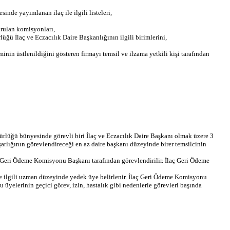
de yayımlanan ilaç ile ilgili listeleri,
rulan komisyonları,
ğü İlaç ve Eczacılık Daire Başkanlığının ilgili birimlerini,
in üstlenildiğini gösteren firmayı temsil ve ilzama yetkili kişi tarafından
lüğü bünyesinde görevli biri İlaç ve Eczacılık Daire Başkanı olmak üzere 3
rlığının görevlendireceği en az daire başkanı düzeyinde birer temsilcinin
 Geri Ödeme Komisyonu Başkanı tarafından görevlendirilir. İlaç Geri Ödeme
e ilgili uzman düzeyinde yedek üye belirlenir. İlaç Geri Ödeme Komisyonu
yelerinin geçici görev, izin, hastalık gibi nedenlerle görevleri başında