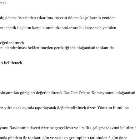
amak.
arak; ödeme listesinden çıkarılma, mevcut ödeme koşullarının yeniden
lmayan jenerik ilaçların kamu kurum iskontolarının bu kapsamda yeniden
değerlendirmek.
 sonuçlandırılması beklenilmeden gerektiğinde olağanüstü toplantıda
arı belirlemek.
oluşturulan görüşleri değerlendirerek İlaç Geri Ödeme Komisyonunu olağanüstü
 eden yılın ocak ayında raporlayarak değerlendirilmek üzere Yönetim Kuruluna
onu Başkanının daveti üzerine gerçekleşir ve 1 yıllık çalışma takvimi belirlenir.
nda gündem ile toplantı gün ve saati en geç toplantı tarihinden 3 gün önce