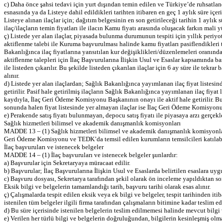
c) Daha önce şahsi tedavi için yurt dışından temin edilen ve Türkiye’de ruhsatlan
esnasında ya da Listeye dahil edildikleri tarihten itibaren en geç 1 aylık süre iç
Listeye alınan ilaçlar için; dağıtım belgesinin en son getirileceği tarihin 1 aylı
ilaç/ilaçların temin fiyatları ile ilacın Kamu fiyatı arasında oluşacak farkın ma
ç) Listede yer alan ilaçlar, piyasada bulunma durumunun tespiti için yıllık periyotlar
aktiflenme talebi ile Kuruma başvurulması halinde kamu fiyatları pasiflendikleri
Bakanlığınca ilaç fiyatlarına yansıtılan kur değişiklikleri/düzenlemeleri oranınd
aktiflenme talepleri için İlaç Başvurularına İlişkin Usul ve Esaslar kapsamında 
ile listeden çıkarılır. Bu şekilde listeden çıkarılan ilaçlar için 6 ay süre ile t
alınır.
d) Listede yer alan ilaçlardan; Sağlık Bakanlığınca yayımlanan ilaç fiyat listesi
getirilir. Pasif hale getirilmiş ilaçların Sağlık Bakanlığınca yayımlanan ilaç fiy
kaydıyla, İlaç Geri Ödeme Komisyonu Başkanının onayı ile aktif hale getirilir. Bu
sonunda halen fiyat listesinde yer almayan ilaçlar ise İlaç Geri Ödeme Komisyonu 
e) Perakende satış fiyatı bulunmayan, depocu satış fiyatı ile piyasaya arzı gerçekl
Sağlık hizmetleri bilimsel ve akademik danışmanlık komisyonları
MADDE 13 – (1) Sağlık hizmetleri bilimsel ve akademik danışmanlık komisyonları, a
Geri Ödeme Komisyonu ve TEDK’da temsil edilen kurumların temsilcileri katılabi
İlaç başvuruları ve istenecek belgeler
MADDE 14 – (1) İlaç başvuruları ve istenecek belgeler şunlardır:
a) Başvurular için Sekretaryaya müracaat edilir.
b) Başvurular; İlaç Başvurularına İlişkin Usul ve Esaslarda belirtilen esaslara uygu
c) Başvuru dosyası, Sekretarya tarafından şekil olarak ön inceleme yapıldıktan sonra
Eksik bilgi ve belgelerin tamamlandığı tarih, başvuru tarihi olarak esas alınır.
ç) Çalışmalarda tespit edilen eksik veya ek bilgi ve belgeler, tespit tarihinden it
istenilen tüm belgeler ilgili firma tarafından çalışmaların bitimine kadar teslim edi
d) Bu süre içerisinde istenilen belgelerin teslim edilmemesi halinde mevcut bilgi ve
e) Verilen her türlü bilgi ve belgelerin doğruluğundan, bilgilerin kesinleşmiş ol