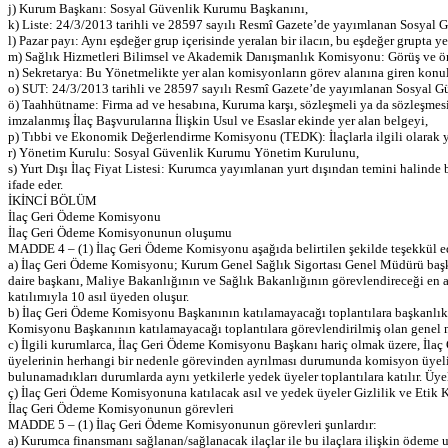
j) Kurum Başkanı: Sosyal Güvenlik Kurumu Başkanını,
k) Liste: 24/3/2013 tarihli ve 28597 sayılı Resmî Gazete’de yayımlanan Sosyal G
l) Pazar payı: Aynı eşdeğer grup içerisinde yeralan bir ilacın, bu eşdeğer grupta 
m) Sağlık Hizmetleri Bilimsel ve Akademik Danışmanlık Komisyonu: Görüş ve öne
n) Sekretarya: Bu Yönetmelikte yer alan komisyonların görev alanına giren konula
o) SUT: 24/3/2013 tarihli ve 28597 sayılı Resmî Gazete’de yayımlanan Sosyal 
ö) Taahhütname: Firma ad ve hesabına, Kuruma karşı, sözleşmeli ya da sözleşmesiz
imzalanmış İlaç Başvurularına İlişkin Usul ve Esaslar ekinde yer alan belgeyi,
p) Tıbbi ve Ekonomik Değerlendirme Komisyonu (TEDK): İlaçlarla ilgili olarak y
r) Yönetim Kurulu: Sosyal Güvenlik Kurumu Yönetim Kurulunu,
s) Yurt Dışı İlaç Fiyat Listesi: Kurumca yayımlanan yurt dışından temini halinde b
ifade eder.
İKİNCİ BÖLÜM
İlaç Geri Ödeme Komisyonu
İlaç Geri Ödeme Komisyonunun oluşumu
MADDE 4 – (1) İlaç Geri Ödeme Komisyonu aşağıda belirtilen şekilde teşekkül e
a) İlaç Geri Ödeme Komisyonu; Kurum Genel Sağlık Sigortası Genel Müdürü başka
daire başkanı, Maliye Bakanlığının ve Sağlık Bakanlığının görevlendireceği en a
katılımıyla 10 asıl üyeden oluşur.
b) İlaç Geri Ödeme Komisyonu Başkanının katılamayacağı toplantılara başkanlık 
Komisyonu Başkanının katılamayacağı toplantılara görevlendirilmiş olan genel m
c) İlgili kurumlarca, İlaç Geri Ödeme Komisyonu Başkanı hariç olmak üzere, İla
üyelerinin herhangi bir nedenle görevinden ayrılması durumunda komisyon üyelikle
bulunamadıkları durumlarda aynı yetkilerle yedek üyeler toplantılara katılır. Üyele
ç) İlaç Geri Ödeme Komisyonuna katılacak asıl ve yedek üyeler Gizlilik ve Etik Ku
İlaç Geri Ödeme Komisyonunun görevleri
MADDE 5 – (1) İlaç Geri Ödeme Komisyonunun görevleri şunlardır:
a) Kurumca finansmanı sağlanan/sağlanacak ilaçlar ile bu ilaçlara ilişkin ödeme u