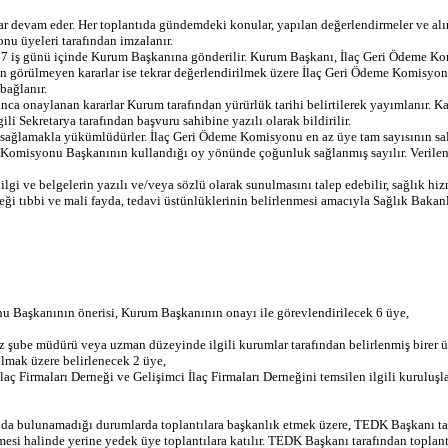
devam eder. Her toplantıda gündemdeki konular, yapılan değerlendirmeler ve alınan 
nu üyeleri tarafından imzalanır.
eç 7 iş günü içinde Kurum Başkanına gönderilir. Kurum Başkanı, İlaç Geri Ödeme Kom
 görülmeyen kararlar ise tekrar değerlendirilmek üzere İlaç Geri Ödeme Komisyonu B
bağlanır.
a onaylanan kararlar Kurum tarafından yürürlük tarihi belirtilerek yayımlanır. 
ili Sekretarya tarafından başvuru sahibine yazılı olarak bildirilir.
ını sağlamakla yükümlüdürler. İlaç Geri Ödeme Komisyonu en az üye tam sayısının sal
e Komisyonu Başkanının kullandığı oy yönünde çoğunluk sağlanmış sayılır. Verilen
bilgi ve belgelerin yazılı ve/veya sözlü olarak sunulmasını talep edebilir, sağlık h
ceği tıbbi ve mali fayda, tedavi üstünlüklerinin belirlenmesi amacıyla Sağlık Bakanl
 Başkanının önerisi, Kurum Başkanının onayı ile görevlendirilecek 6 üye,
z şube müdürü veya uzman düzeyinde ilgili kurumlar tarafından belirlenmiş birer ü
lmak üzere belirlenecek 2 üye,
İlaç Firmaları Derneği ve Gelişimci İlaç Firmaları Derneğini temsilen ilgili kuruluşl
şında bulunamadığı durumlarda toplantılara başkanlık etmek üzere, TEDK Başkanı ta
mesi halinde yerine yedek üye toplantılara katılır. TEDK Başkanı tarafından topla