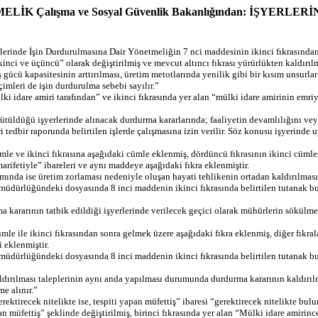
NETMELİK Çalışma ve Sosyal Güvenlik Bakanlığından: İ
inde İşin Durdurulmasına Dair Yönetmeliğin 7 nci maddesinin ikinci fıkrasından so
ikinci ve üçüncü” olarak değiştirilmiş ve mevcut altıncı fıkrası yürürlükten kaldırılm
, iş gücü kapasitesinin arttırılması, üretim metotlarında yenilik gibi bir kısım unsur
imleri de işin durdurulma sebebi sayılır.”
idare amiri tarafından” ve ikinci fıkrasında yer alan “mülki idare amirinin emriyl
ütüldüğü işyerlerinde alınacak durdurma kararlarında; faaliyetin devamlılığını ve
ri tedbir raporunda belirtilen işlerde çalışmasına izin verilir. Söz konusu işyeri
 ve ikinci fıkrasına aşağıdaki cümle eklenmiş, dördüncü fıkrasının ikinci cümlesin
rifetiyle” ibareleri ve aynı maddeye aşağıdaki fıkra eklenmiştir.
nda ise üretim zorlaması nedeniyle oluşan hayati tehlikenin ortadan kaldırılmasına
l müdürlüğündeki dosyasında 8 inci maddenin ikinci fıkrasında belirtilen tutanak 
 kararının tatbik edildiği işyerlerinde verilecek geçici olarak mühürlerin sökülm
ile ikinci fıkrasından sonra gelmek üzere aşağıdaki fıkra eklenmiş, diğer fıkralar
 eklenmiştir.
l müdürlüğündeki dosyasında 8 inci maddenin ikinci fıkrasında belirtilen tutanak 
aldırılması taleplerinin aynı anda yapılması durumunda durdurma kararının kaldırı
e alınır.”
ktirecek nitelikte ise, tespiti yapan müfettiş” ibaresi “gerektirecek nitelikte bu
apan müfettiş” şeklinde değiştirilmiş, birinci fıkrasında yer alan “Mülki idare amiri