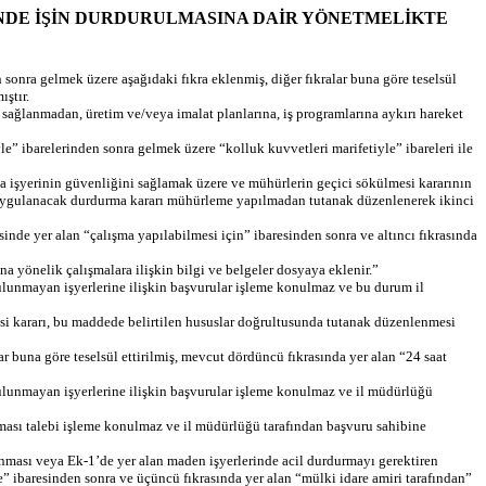
ŞYERLERİNDE İŞİN DURDURULMASINA DAİR YÖNETMELİKTE
nra gelmek üzere aşağıdaki fıkra eklenmiş, diğer fıkralar buna göre teselsül
ıştır.
lar sağlanmadan, üretim ve/veya imalat planlarına, iş programlarına aykırı hareket
e” ibarelerinden sonra gelmek üzere “kolluk kuvvetleri marifetiyle” ibareleri ile
ya işyerinin güvenliğini sağlamak üzere ve mühürlerin geçici sökülmesi kararının
nde uygulanacak durdurma kararı mühürleme yapılmadan tutanak düzenlenerek ikinci
de yer alan “çalışma yapılabilmesi için” ibaresinden sonra ve altıncı fıkrasında
 yönelik çalışmalara ilişkin bilgi ve belgeler dosyaya eklenir.”
bulunmayan işyerlerine ilişkin başvurular işleme konulmaz ve bu durum il
esi kararı, bu maddede belirtilen hususlar doğrultusunda tutanak düzenlenmesi
 buna göre teselsül ettirilmiş, mevcut dördüncü fıkrasında yer alan “24 saat
bulunmayan işyerlerine ilişkin başvurular işleme konulmaz ve il müdürlüğü
lması talebi işleme konulmaz ve il müdürlüğü tarafından başvuru sahibine
lunması veya Ek-1’de yer alan maden işyerlerinde acil durdurmayı gerektiren
nce” ibaresinden sonra ve üçüncü fıkrasında yer alan “mülki idare amiri tarafından”