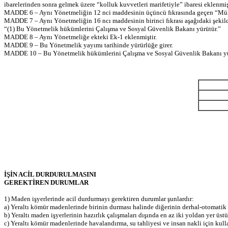
ibarelerinden sonra gelmek üzere “kolluk kuvvetleri marifetiyle” ibaresi eklenmişt
MADDE 6 – Aynı Yönetmeliğin 12 nci maddesinin üçüncü fıkrasında geçen “Mülki i
MADDE 7 – Aynı Yönetmeliğin 16 ncı maddesinin birinci fıkrası aşağıdaki şekilde
“(1) Bu Yönetmelik hükümlerini Çalışma ve Sosyal Güvenlik Bakanı yürütür.”
MADDE 8 – Aynı Yönetmeliğe ekteki Ek-1 eklenmiştir.
MADDE 9 – Bu Yönetmelik yayımı tarihinde yürürlüğe girer.
MADDE 10 – Bu Yönetmelik hükümlerini Çalışma ve Sosyal Güvenlik Bakanı yü
İŞİN ACİL DURDURULMASINI
GEREKTİREN DURUMLAR
1) Maden işyerlerinde acil durdurmayı gerektiren durumlar şunlardır:
a) Yeraltı kömür madenlerinde birinin durması halinde diğerinin derhal-otomat
b) Yeraltı maden işyerlerinin hazırlık çalışmaları dışında en az iki yoldan yer üs
c) Yeraltı kömür madenlerinde havalandırma, su tahliyesi ve insan nakli için kull