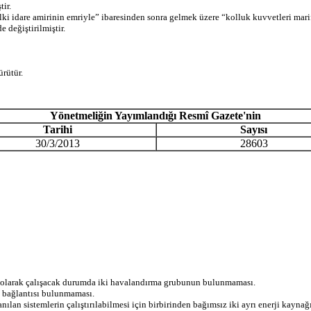
ir.
dare amirinin emriyle” ibaresinden sonra gelmek üzere “kolluk kuvvetleri marifet
 değiştirilmiştir.
rütür.
Yönetmeliğin Yayımlandığı Resmî Gazete'nin
Tarihi
Sayısı
30/3/2013
28603
ik olarak çalışacak durumda iki havalandırma grubunun bulunmaması.
tü bağlantısı bulunmaması.
anılan sistemlerin çalıştırılabilmesi için birbirinden bağımsız iki ayrı enerji kay