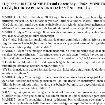
11 Şubat 2016 PERŞEMBE Resmî Gazete Sayı : 29621 YÖ
DEĞİŞİKLİK YAPILMASINA DAİR YÖNETMELİK
MADDE 1 – 30/3/2013 tarihli ve 28603 sayılı Resmî Gazete’de yayımlanan İşyerler
ettirilmiş, mevcut üçüncü fıkrasında yer alan “birinci ve ikinci” ibaresi “birinci, 
“(3) Çok tehlikeli sınıfta yer alan ve ihale ile alınan işlerde; teknolojik gelişme
edilerek üretim zorlaması nedeniyle hayati tehlike oluşturacak şekilde çalışma biç
MADDE 2 – Aynı Yönetmeliğin 8 inci maddesinin birinci fıkrasında yer alan “mülki 
aynı maddeye aşağıdaki fıkra eklenmiştir.
“(3) Niteliği bakımından sürekli olmasında teknik zorunluluk bulunan işlerin yür
uygulanmasına kadar, hiçbir surette üretim veya satış yapmaksızın müfettişçe ida
fıkrada belirtilen şekliyle tatbik edilir.”
MADDE 3 – Aynı Yönetmeliğin 9 uncu maddesinin birinci fıkrasına aşağıdaki cümle
yer alan “devam edilmesini” ibaresinden sonra gelmek üzere “kolluk kuvvetleri ma
“Ayrıca durdurma kararına sebep olan husus 7 nci maddenin üçüncü fıkrası kapsamı
“Ekinde birinci fıkrada belirtilen dosya ve belgeler bulunmayan başvurular ile i
müdürlüğü tarafından başvuru sahibine bildirilir.”
“(7) 8 inci maddenin üçüncü fıkrasında yer alan hükümler doğrultusunda durdurma
suretiyle uygulanır.”
MADDE 4 – Aynı Yönetmeliğin 10 uncu maddesinin ikinci fıkrasına aşağıdaki cümle 
içerisinde” ibaresinden sonra gelmek üzere “kolluk kuvvetleri marifetiyle” ibaresi
“Ekinde birinci fıkrada belirtilen dosya ve belgeler bulunmayan başvurular ile i
tarafından başvuru sahibine bildirilir.”
“(3) Aynı işyeri için mühürlerin geçici olarak sökülmesi ve durdurma kararının k
bildirilir. Mühürlerin geçici olarak sökülmesi talebi ise 9 uncu maddeye göre işlem
MADDE 5 – Aynı Yönetmeliğin 11 inci maddesinin birinci fıkrasında yer alan “gere
durumlara ilişkin olarak belirtilen hususların varlığının tespiti halinde teftişi y