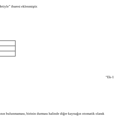
iyle” ibaresi eklenmiştir.
“Ek-1
nağının bulunmaması, birinin durması halinde diğer kaynağın otomatik olarak