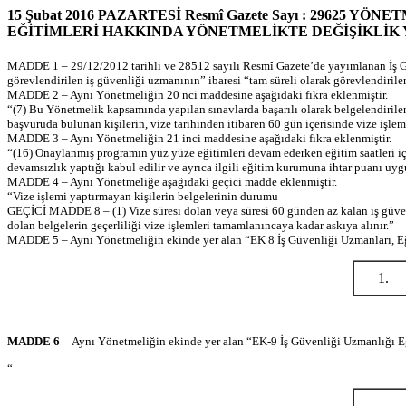
15 Şubat 2016 PAZARTESİ Resmî Gazete Sayı : 29625 YÖ
EĞİTİMLERİ HAKKINDA YÖNETMELİKTE DEĞİŞİKLİK
MADDE 1 – 29/12/2012 tarihli ve 28512 sayılı Resmî Gazete’de yayımlanan İş Gü
görevlendirilen iş güvenliği uzmanının” ibaresi “tam süreli olarak görevlendirilen
MADDE 2 – Aynı Yönetmeliğin 20 nci maddesine aşağıdaki fıkra eklenmiştir.
“(7) Bu Yönetmelik kapsamında yapılan sınavlarda başarılı olarak belgelendirilen
başvuruda bulunan kişilerin, vize tarihinden itibaren 60 gün içerisinde vize işle
MADDE 3 – Aynı Yönetmeliğin 21 inci maddesine aşağıdaki fıkra eklenmiştir.
“(16) Onaylanmış programın yüz yüze eğitimleri devam ederken eğitim saatleri i
devamsızlık yaptığı kabul edilir ve ayrıca ilgili eğitim kurumuna ihtar puanı uyg
MADDE 4 – Aynı Yönetmeliğe aşağıdaki geçici madde eklenmiştir.
“Vize işlemi yaptırmayan kişilerin belgelerinin durumu
GEÇİCİ MADDE 8 – (1) Vize süresi dolan veya süresi 60 günden az kalan iş güvenl
dolan belgelerin geçerliliği vize işlemleri tamamlanıncaya kadar askıya alınır.”
MADDE 5 – Aynı Yönetmeliğin ekinde yer alan “EK 8 İş Güvenliği Uzmanları, Eğitic
1.
MADDE 6 –
Aynı Yönetmeliğin ekinde yer alan “EK-9 İş Güvenliği Uzmanlığı Eğiti
“