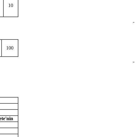
10
”
100
”
ete'nin