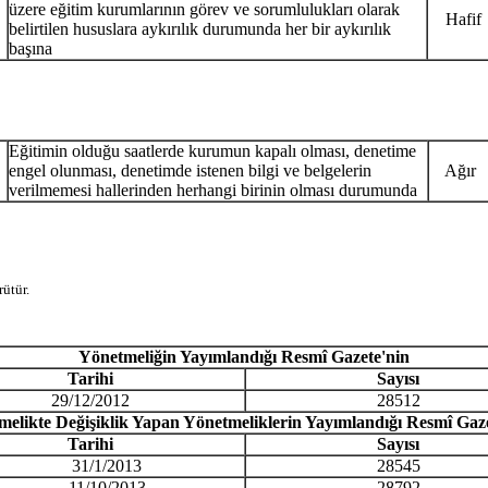
üzere eğitim kurumlarının görev ve sorumlulukları olarak
Hafif
belirtilen hususlara aykırılık durumunda her bir aykırılık
başına
Eğitimin olduğu saatlerde kurumun kapalı olması, denetime
engel olunması, denetimde istenen bilgi ve belgelerin
Ağır
verilmemesi hallerinden herhangi birinin olması durumunda
ütür.
Yönetmeliğin Yayımlandığı Resmî Gazete'nin
Tarihi
Sayısı
29/12/2012
28512
elikte Değişiklik Yapan Yönetmeliklerin Yayımlandığı Resmî Gaz
Tarihi
Sayısı
31/1/2013
28545
11/10/2013
28792