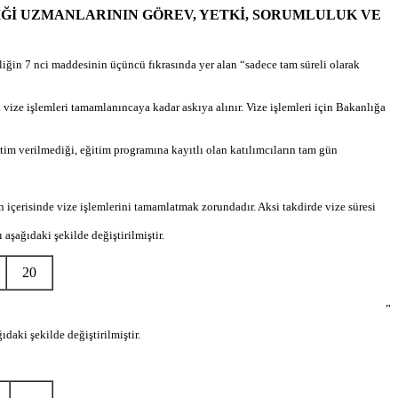
 GÜVENLİĞİ UZMANLARININ GÖREV, YETKİ, SORUMLULUK VE
in 7 nci maddesinin üçüncü fıkrasında yer alan “sadece tam süreli olarak
vize işlemleri tamamlanıncaya kadar askıya alınır. Vize işlemleri için Bakanlığa
im verilmediği, eğitim programına kayıtlı olan katılımcıların tam gün
içerisinde vize işlemlerini tamamlatmak zorundadır. Aksi takdirde vize süresi
şağıdaki şekilde değiştirilmiştir.
20
”
daki şekilde değiştirilmiştir.