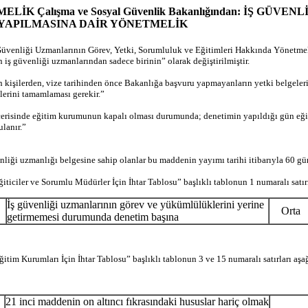
NETMELİK Çalışma ve Sosyal Güvenlik Bakanlığından: İŞ
 YAPILMASINA DAİR YÖNETMELİK
venliği Uzmanlarının Görev, Yetki, Sorumluluk ve Eğitimleri Hakkında Yönetmeliğ
 iş güvenliği uzmanlarından sadece birinin” olarak değiştirilmiştir.
 kişilerden, vize tarihinden önce Bakanlığa başvuru yapmayanların yetki belgeleri 
mlerini tamamlaması gerekir.”
çerisinde eğitim kurumunun kapalı olması durumunda; denetimin yapıldığı gün eğit
ulanır.”
iği uzmanlığı belgesine sahip olanlar bu maddenin yayımı tarihi itibarıyla 60 gün 
iler ve Sorumlu Müdürler İçin İhtar Tablosu” başlıklı tablonun 1 numaralı satırı a
İş güvenliği uzmanlarının görev ve yükümlülüklerini yerine
Orta
getirmemesi durumunda denetim başına
m Kurumları İçin İhtar Tablosu” başlıklı tablonun 3 ve 15 numaralı satırları aşağı
21 inci maddenin on altıncı fıkrasındaki hususlar hariç olmak