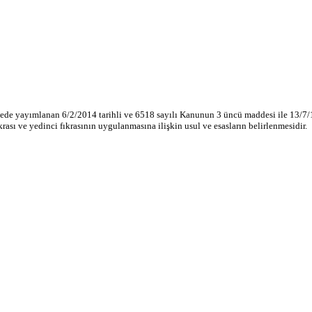
etede yayımlanan 6/2/2014 tarihli ve 6518 sayılı Kanunun 3 üncü maddesi ile 13/7
krası ve yedinci fıkrasının uygulanmasına ilişkin usul ve esasların belirlenmesidir.