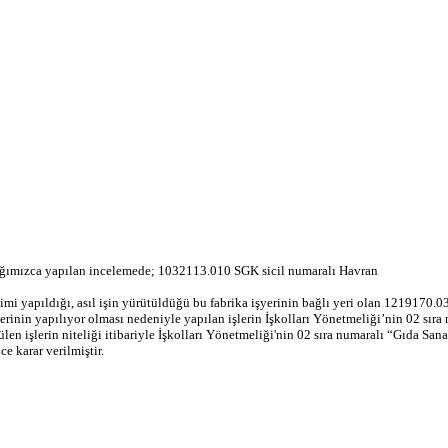
nlığımızca yapılan incelemede; 1032113.010 SGK sicil numaralı Havran
mi yapıldığı, asıl işin yürütüldüğü bu fabrika işyerinin bağlı yeri olan 12191
lerinin yapılıyor olması nedeniyle yapılan işlerin İşkolları Yönetmeliği’nin 02 sıra 
ülen işlerin niteliği itibariyle İşkolları Yönetmeliği'nin 02 sıra numaralı “Gıda S
 karar verilmiştir.