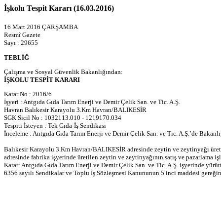
İşkolu Tespit Kararı (16.03.2016)
16 Mart 2016 ÇARŞAMBA
Resmî Gazete
Sayı : 29655
TEBLİĞ
Çalışma ve Sosyal Güvenlik Bakanlığından:
İŞKOLU TESPİT KARARI
Karar No : 2016/6
İşyeri : Antgıda Gıda Tarım Enerji ve Demir Çelik San. ve Tic. A.Ş.
Havran Balıkesir Karayolu 3.Km Havran/BALIKESİR
SGK Sicil No : 1032113.010 - 1219170.034
Tespiti İsteyen : Tek Gıda-İş Sendikası
İnceleme : Antgıda Gıda Tarım Enerji ve Demir Çelik San. ve Tic. A.Ş.’de Baka
Balıkesir Karayolu 3.Km Havran/BALIKESİR adresinde zeytin ve zeytinyağı üreti
adresinde fabrika işyerinde üretilen zeytin ve zeytinyağının satış ve pazarlama iş
Karar: Antgıda Gıda Tarım Enerji ve Demir Çelik San. ve Tic. A.Ş. işyerinde yürüt
6356 sayılı Sendikalar ve Toplu İş Sözleşmesi Kanununun 5 inci maddesi gereğince