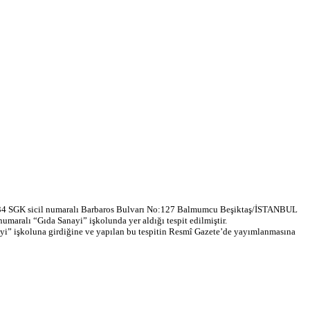
70.034 SGK sicil numaralı Barbaros Bulvarı No:127 Balmumcu Beşiktaş/İSTANBUL
numaralı “Gıda Sanayi” işkolunda yer aldığı tespit edilmiştir.
anayi” işkoluna girdiğine ve yapılan bu tespitin Resmî Gazete’de yayımlanmasına