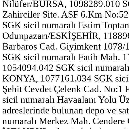
Nilüfer/BURSA, 1098289.010 SGK
Zahirciler Site. ASF 6.Km No:
SGK sicil numaralı Estim Toptanc
Odunpazarı/ESKİŞEHİR, 1188961
Barbaros Cad. Giyimkent 1078
SGK sicil numaralı Fatih Mah. 
1054094.042 SGK sicil numaral
KONYA, 1077161.034 SGK sicil 
Şehit Cevdet Çelenk Cad. No:
sicil numaralı Havaalanı Yolu 
adreslerinde bulunan depo ve sat
numaralı Merkez Mah. Cendere C