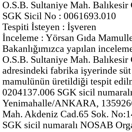
O.S.B. Sultaniye Mah. Balıkesi
SGK Sicil No : 0061693.010
Tespiti İsteyen : İşveren
İnceleme : Yörsan Gıda Mamuller
Bakanlığımızca yapılan incelem
O.S.B. Sultaniye Mah. Balıkesi
adresindeki fabrika işyerinde süt 
mamulünün üretildiği tespit edilm
0204137.006 SGK sicil numaralı
Yenimahalle/ANKARA, 1359266.
Mah. Akdeniz Cad.65 Sok. No:
SGK sicil numaralı NOSAB Organ