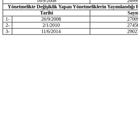
16/9/2008
2699
Yönetmelikte Değişiklik Yapan Yönetmeliklerin Yayımlandığı 
Tarihi
Sayıs
1-
26/9/2008
2700
2-
2/1/2010
2745
3-
11/6/2014
2902