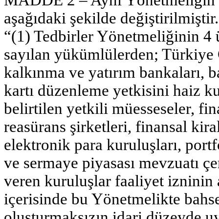
MADDE 2 – Aynı Yönetmeliğin 29
aşağıdaki şekilde değiştirilmiştir.
“(1) Tedbirler Yönetmeliğinin 4 
sayılan yükümlülerden; Türkiye
kalkınma ve yatırım bankaları, b
kartı düzenleme yetkisini haiz 
belirtilen yetkili müesseseler, fi
reasürans şirketleri, finansal kir
elektronik para kuruluşları, portf
ve sermaye piyasası mevzuatı çe
veren kuruluşlar faaliyet iznini
içerisinde bu Yönetmelikte bah
oluşturmaksızın idari düzeyde u