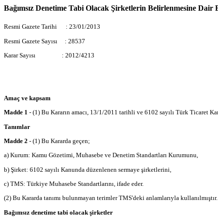
Bağımsız Denetime Tabi Olacak Şirketlerin Belirlenmesine Dair 
Resmi Gazete Tarihi : 23/01/2013
Resmi Gazete Sayısı : 28537
Karar Sayısı : 2012/4213
Amaç ve kapsam
Madde 1
- (1) Bu Kararın amacı, 13/1/2011 tarihli ve 6102 sayılı Türk Ticaret Ka
Tanımlar
Madde 2
- (1) Bu Kararda geçen;
a) Kurum: Kamu Gözetimi, Muhasebe ve Denetim Standartları Kurumunu,
b) Şirket: 6102 sayılı Kanunda düzenlenen sermaye şirketlerini,
c) TMS: Türkiye Muhasebe Standartlarını, ifade eder.
(2) Bu Kararda tanımı bulunmayan terimler TMS'deki anlamlarıyla kullanılmıştır.
Bağımsız denetime tabi olacak şirketler