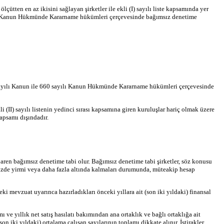
ölçütten en az ikisini sağlayan şirketler ile ekli (I) sayılı liste kapsamında yer
nda Kanun Hükmünde Kararname hükümleri çerçevesinde bağımsız denetime
 6102 sayılı Kanun ile 660 sayılı Kanun Hükmünde Kararname hükümleri çerçevesinde
 (II) sayılı listenin yedinci sırası kapsamına giren kuruluşlar hariç olmak üzere
kapsamı dışındadır.
baren bağımsız denetime tabi olur. Bağımsız denetime tabi şirketler, söz konusu
n yüzde yirmi veya daha fazla altında kalmaları durumunda, müteakip hesap
eki mevzuat uyarınca hazırladıkları önceki yıllara ait (son iki yıldaki) finansal
mı ve yıllık net satış hasılatı bakımından ana ortaklık ve bağlı ortaklığa ait
on iki yıldaki) ortalama çalışan sayılarının toplamı dikkate alınır. İştirakler