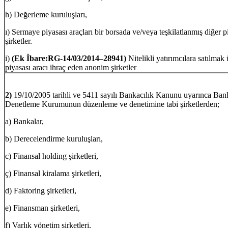
h) Değerleme kuruluşları,
ı) Sermaye piyasası araçları bir borsada ve/veya teşkilatlanmış diğer
şirketler.
i)
(Ek İbare:RG-14/03/2014–28941)
Nitelikli yatırımcılara satılma
piyasası aracı ihraç eden anonim şirketler
2)
19/10/2005 tarihli ve 5411 sayılı Bankacılık Kanunu uyarınca Ba
Denetleme Kurumunun düzenleme ve denetimine tabi şirketlerden;
a) Bankalar,
b) Derecelendirme kuruluşları,
c) Finansal holding şirketleri,
ç) Finansal kiralama şirketleri,
d) Faktoring şirketleri,
e) Finansman şirketleri,
f) Varlık yönetim şirketleri,