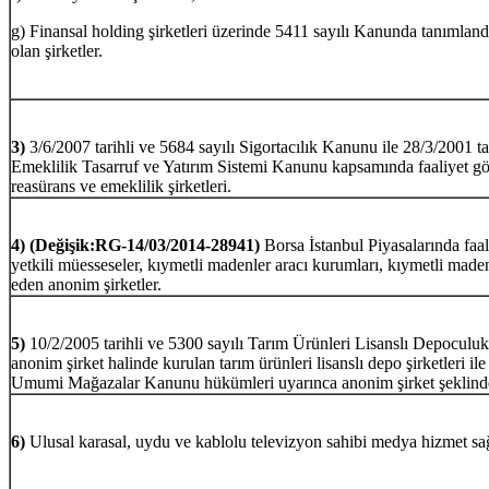
g) Finansal holding şirketleri üzerinde 5411 sayılı Kanunda tanımlandığ
olan şirketler.
3)
3/6/2007 tarihli ve 5684 sayılı Sigortacılık Kanunu ile 28/3/2001 ta
Emeklilik Tasarruf ve Yatırım Sistemi Kanunu kapsamında faaliyet gö
reasürans ve emeklilik şirketleri.
4)
(Değişik:RG-14/03/2014-28941)
Borsa İstanbul Piyasalarında faal
yetkili müesseseler, kıymetli madenler aracı kurumları, kıymetli maden ü
eden anonim şirketler.
5)
10/2/2005 tarihli ve 5300 sayılı Tarım Ürünleri Lisanslı Depocul
anonim şirket halinde kurulan tarım ürünleri lisanslı depo şirketleri ile
Umumi Mağazalar Kanunu hükümleri uyarınca anonim şirket şeklinde 
6)
Ulusal karasal, uydu ve kablolu televizyon sahibi medya hizmet sağl