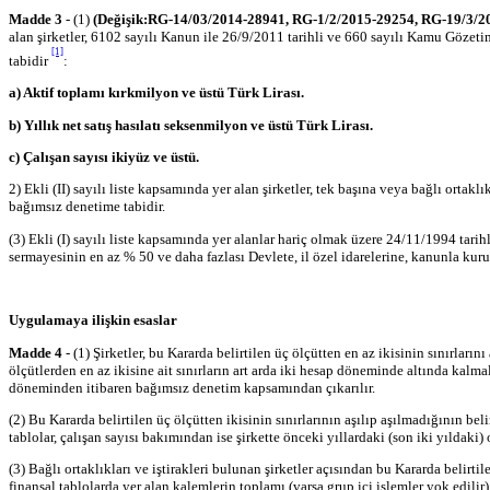
Madde 3
- (1)
(Değişik:RG-14/03/2014-28941, RG-1/2/2015-29254, RG-19/3/
alan şirketler, 6102 sayılı Kanun ile 26/9/2011 tarihli ve 660 sayılı Kamu G
[1]
tabidir
:
a) Aktif toplamı kırkmilyon ve üstü Türk Lirası.
b) Yıllık net satış hasılatı seksenmilyon ve üstü Türk Lirası.
c) Çalışan sayısı ikiyüz ve üstü.
2) Ekli (II) sayılı liste kapsamında yer alan şirketler, tek başına veya bağlı orta
bağımsız denetime tabidir.
(3) Ekli (I) sayılı liste kapsamında yer alanlar hariç olmak üzere 24/11/1994 tari
sermayesinin en az % 50 ve daha fazlası Devlete, il özel idarelerine, kanunla kur
Uygulamaya ilişkin esaslar
Madde 4
- (1) Şirketler, bu Kararda belirtilen üç ölçütten en az ikisinin sınırl
ölçütlerden en az ikisine ait sınırların art arda iki hesap döneminde altında kal
döneminden itibaren bağımsız denetim kapsamından çıkarılır.
(2) Bu Kararda belirtilen üç ölçütten ikisinin sınırlarının aşılıp aşılmadığının bel
tablolar, çalışan sayısı bakımından ise şirkette önceki yıllardaki (son iki yıldaki) o
(3) Bağlı ortaklıkları ve iştirakleri bulunan şirketler açısından bu Kararda belirti
finansal tablolarda yer alan kalemlerin toplamı (varsa grup içi işlemler yok edilir)