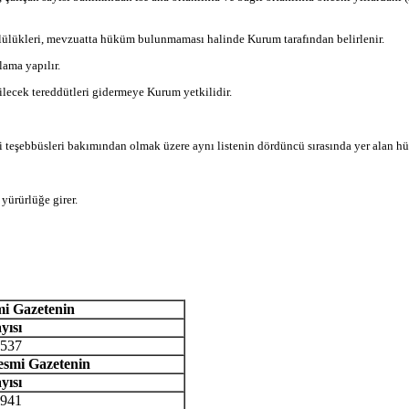
mlülükleri, mevzuatta hüküm bulunmaması halinde Kurum tarafından belirlenir.
ama yapılır.
ilecek tereddütleri gidermeye Kurum yetkilidir.
isadi teşebbüsleri bakımından olmak üzere aynı listenin dördüncü sırasında yer alan 
yürürlüğe girer.
mi Gazetenin
yısı
537
esmi Gazetenin
yısı
941