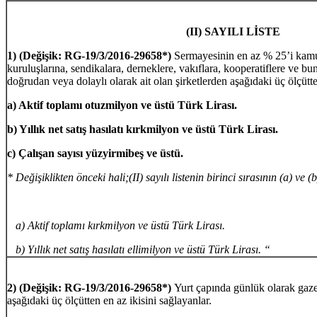
(II) SAYILI LİSTE
1)
(Değişik: RG-19/3/2016-29658*)
Sermayesinin en az % 25’i kamu
kuruluşlarına, sendikalara, derneklere, vakıflara, kooperatiflere ve bun
doğrudan veya dolaylı olarak ait olan şirketlerden aşağıdaki üç ölçütte
a) Aktif toplamı otuzmilyon ve üstü Türk Lirası.
b) Yıllık net satış hasılatı kırkmilyon ve üstü Türk Lirası.
c) Çalışan sayısı yüzyirmibeş ve üstü.
* Değişiklikten önceki hali;(II) sayılı listenin birinci sırasının (a) ve (
a) Aktif toplamı kırkmilyon ve üstü Türk Lirası.
b) Yıllık net satış hasılatı ellimilyon ve üstü Türk Lirası. “
2)
(Değişik: RG-19/3/2016-29658*)
Yurt çapında günlük olarak gaze
aşağıdaki üç ölçütten en az ikisini sağlayanlar.