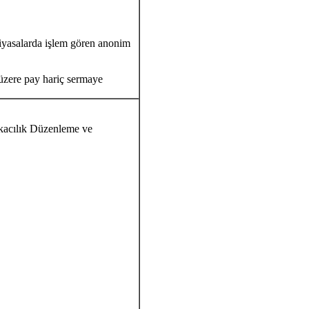
 piyasalarda işlem gören anonim
k üzere pay hariç sermaye
nkacılık Düzenleme ve