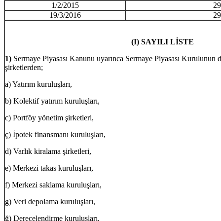
1/2/2015
29
19/3/2016
29
(I) SAYILI LİSTE
1)
Sermaye Piyasası Kanunu uyarınca Sermaye Piyasası Kurulunun d
şirketlerden;
a) Yatırım kuruluşları,
b) Kolektif yatırım kuruluşları,
c) Portföy yönetim şirketleri,
ç) İpotek finansmanı kuruluşları,
d) Varlık kiralama şirketleri,
e) Merkezi takas kuruluşları,
f) Merkezi saklama kuruluşları,
g) Veri depolama kuruluşları,
ğ) Derecelendirme kuruluşları,