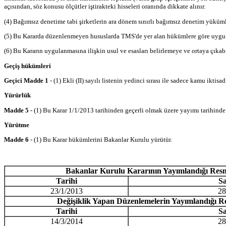
açısından, söz konusu ölçütler iştirakteki hisseleri oranında dikkate alınır.
(4) Bağımsız denetime tabi şirketlerin ara dönem sınırlı bağımsız denetim yükü
(5) Bu Kararda düzenlenmeyen hususlarda TMS'de yer alan hükümlere göre uygul
(6) Bu Kararın uygulanmasına ilişkin usul ve esasları belirlemeye ve ortaya çıkab
Geçiş hükümleri
Geçici Madde 1
- (1) Ekli (II) sayılı listenin yedinci sırası ile sadece kamu ikt
Yürürlük
Madde 5
- (1) Bu Karar 1/1/2013 tarihinden geçerli olmak üzere yayımı tarihinde 
Yürütme
Madde 6
- (1) Bu Karar hükümlerini Bakanlar Kurulu yürütür.
Bakanlar Kurulu Kararının Yayımlandığı Res
Tarihi
Sa
23/1/2013
28
Değişiklik Yapan Düzenlemelerin Yayımlandığı R
Tarihi
Sa
14/3/2014
28