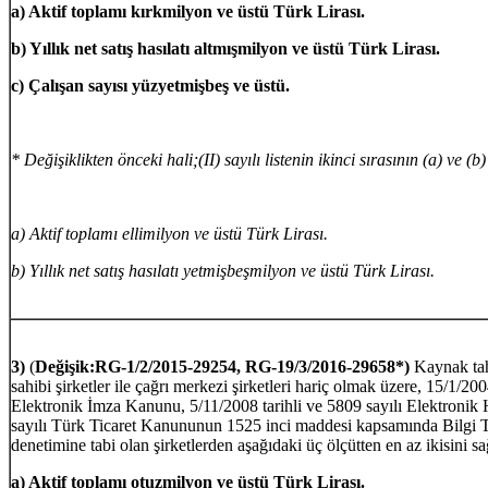
a) Aktif toplamı kırkmilyon ve üstü Türk Lirası.
b) Yıllık net satış hasılatı altmışmilyon ve üstü Türk Lirası.
c) Çalışan sayısı yüzyetmişbeş ve üstü.
* Değişiklikten önceki hali;(II) sayılı listenin ikinci sırasının (a) ve (b
a) Aktif toplamı ellimilyon ve üstü Türk Lirası.
b) Yıllık net satış hasılatı yetmişbeşmilyon ve üstü Türk Lirası.
3)
(
Değişik:RG-1/2/2015-29254, RG-19/3/2016-29658*)
Kaynak tah
sahibi şirketler ile çağrı merkezi şirketleri hariç olmak üzere, 15/1/200
Elektronik İmza Kanunu, 5/11/2008 tarihli ve 5809 sayılı Elektron
sayılı Türk Ticaret Kanununun 1525 inci maddesi kapsamında Bilgi T
denetimine tabi olan şirketlerden aşağıdaki üç ölçütten en az ikisini s
a) Aktif toplamı otuzmilyon ve üstü Türk Lirası.