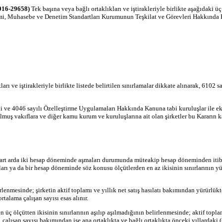
2016-29658)
Tek başına veya bağlı ortaklıkları ve iştirakleriyle birlikte aşağıdaki üç 
özetimi, Muhasebe ve Denetim Standartları Kurumunun Teşkilat ve Görevleri Hakkı
klıkları ve iştirakleriyle birlikte listede belirtilen sınırlamalar dikkate alınarak,
hli ve 4046 sayılı Özelleştirme Uygulamaları Hakkında Kanuna tabi kuruluşlar ile ekli
ulmuş vakıflara ve diğer kamu kurum ve kuruluşlarına ait olan şirketler bu Kararın 
arını art arda iki hesap döneminde aşmaları durumunda müteakip hesap döneminden iti
maları ya da bir hesap döneminde söz konusu ölçütlerden en az ikisinin sınırlarını
irlenmesinde; şirketin aktif toplamı ve yıllık net satış hasılatı bakımından yürürlükt
rtalama çalışan sayısı esas alınır.
len üç ölçütten ikisinin sınırlarının aşılıp aşılmadığının belirlenmesinde; aktif topla
, çalışan sayısı bakımından ise ana ortaklıkta ve bağlı ortaklıkta önceki yıllardaki (s