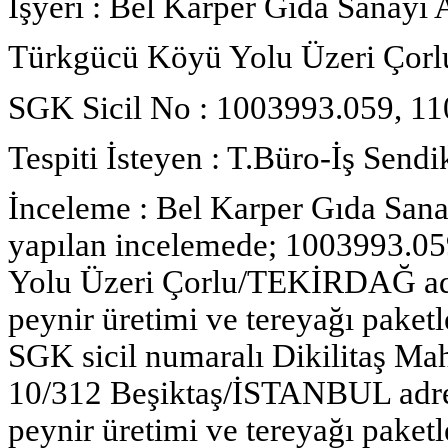
İşyeri : Bel Karper Gıda Sanayi 
Türkgücü Köyü Yolu Üzeri Ço
SGK Sicil No : 1003993.059, 1
Tespiti İsteyen : T.Büro-İş Sendi
İnceleme : Bel Karper Gıda San
yapılan incelemede; 1003993.0
Yolu Üzeri Çorlu/TEKİRDAĞ adre
peynir üretimi ve tereyağı paket
SGK sicil numaralı Dikilitaş Ma
10/312 Beşiktaş/İSTANBUL adres
peynir üretimi ve tereyağı paketl