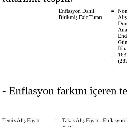
Enflasyon Dahil
=
Nomi
Birikmiş Faiz Tutarı
Alı
Dön
Ana
Ende
Gün
İti
=
163
(283
- Enflasyon farkını içeren te
Temiz Alış Fiyatı
=
Takas Alış Fiyatı - Enflasyon
Faiz