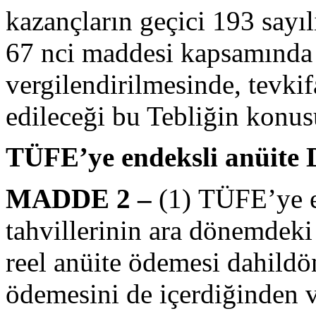
kazançların geçici 193 sayı
67 nci maddesi kapsamında
vergilendirilmesinde, tevkif
edileceği bu Tebliğin konus
TÜFE’ye
endeksli anüite 
MADDE 2 –
(1) TÜFE’ye e
tahvillerinin ara dönemdeki
reel anüite ödemesi dahild
ödemesini de içerdiğinden 