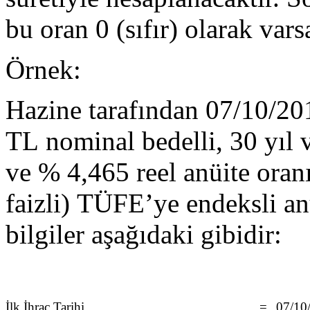
bu oran 0 (sıfır) olarak vars
Örnek:
Hazine tarafından 07/10/201
TL nominal bedelli, 30 yıl 
ve % 4,465 reel anüite oranı
faizli) TÜFE’ye endeksli anü
bilgiler aşağıdaki gibidir:
İlk İhraç Tarihi
=
07/10