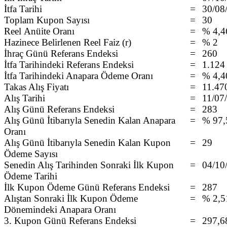
İtfa Tarihi
=
30/08
Toplam Kupon Sayısı
=
30
Reel Anüite Oranı
=
% 4,4
Hazinece Belirlenen Reel Faiz (r)
=
% 2
İhraç Günü Referans Endeksi
=
260
İtfa Tarihindeki Referans Endeksi
=
1.124
İtfa Tarihindeki Anapara Ödeme Oranı
=
% 4,4
Takas Alış Fiyatı
=
11.47
Alış Tarihi
=
11/07
Alış Günü Referans Endeksi
=
283
Alış Günü İtibarıyla Senedin Kalan Anapara
=
% 97,
Oranı
Alış Günü İtibarıyla Senedin Kalan Kupon
=
29
Ödeme Sayısı
Senedin Alış Tarihinden Sonraki İlk Kupon
=
04/10
Ödeme Tarihi
İlk Kupon Ödeme Günü Referans Endeksi
=
287
Alıştan Sonraki İlk Kupon Ödeme
=
% 2,5
Dönemindeki Anapara Oranı
3. Kupon Günü Referans Endeksi
=
297,6