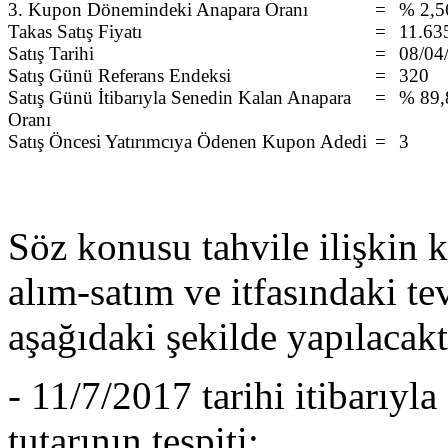
3. Kupon Dönemindeki Anapara Oranı
=
% 2,5
Takas Satış Fiyatı
=
11.63
Satış Tarihi
=
08/04
Satış Günü Referans Endeksi
=
320
Satış Günü İtibarıyla Senedin Kalan Anapara
=
% 89,
Oranı
Satış Öncesi Yatırımcıya Ödenen Kupon Adedi
=
3
Söz konusu tahvile ilişkin k
alım-satım ve itfasındaki tev
aşağıdaki şekilde yapılacakt
- 11/7/2017 tarihi itibarıyla
tutarının tespiti: