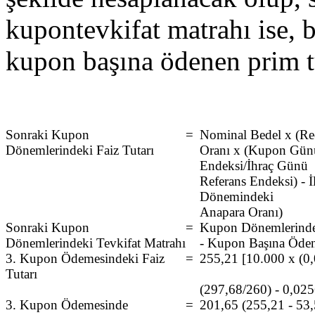
kupontevkifat matrahı ise, 
kupon başına ödenen prim tu
Sonraki Kupon
=
Nominal Bedel x (Re
Dönemlerindeki Faiz Tutarı
Oranı x (Kupon Gün
Endeksi/İhraç Günü
Referans Endeksi) - 
Dönemindeki
Anapara Oranı)
Sonraki Kupon
=
Kupon Dönemlerindek
Dönemlerindeki Tevkifat Matrahı
- Kupon Başına Öden
3. Kupon Ödemesindeki Faiz
=
255,21 [10.000 x (0
Tutarı
(297,68/260) - 0,025
3. Kupon Ödemesinde
=
201,65 (255,21 - 53,