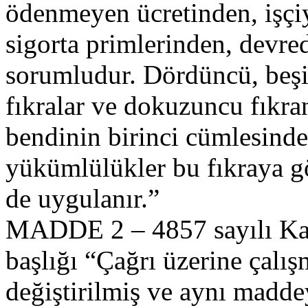
ödenmeyen ücretinden, işçi
sigorta primlerinden, devred
sorumludur. Dördüncü, beş
fıkralar ve dokuzuncu fıkranı
bendinin birinci cümlesind
yükümlülükler bu fıkraya gör
de uygulanır.”
MADDE 2 – 4857 sayılı Ka
başlığı “Çağrı üzerine çalı
değiştirilmiş ve aynı maddey