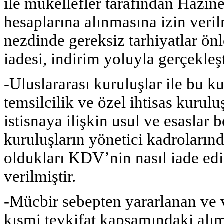
ile mükellefler tarafından Hazine
hesaplarına alınmasına izin veri
nezdinde gereksiz tarhiyatlar ö
iadesi, indirim yoluyla gerçekleş
-Uluslararası kuruluşlar ile bu k
temsilcilik ve özel ihtisas kurul
istisnaya ilişkin usul ve esaslar b
kuruluşların yönetici kadroların
oldukları KDV’nin nasıl iade edi
verilmiştir.
-Mücbir sebepten yararlanan ve v
kısmi tevkifat kapsamındaki alım