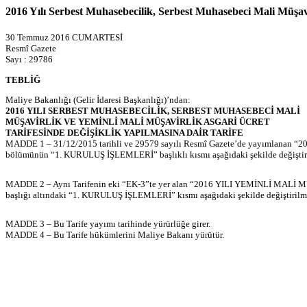
2016 Yılı Serbest Muhasebecilik, Serbest Muhasebeci Mali Müşavi
30 Temmuz 2016 CUMARTESİ
Resmî Gazete
Sayı : 29786
TEBLİĞ
Maliye Bakanlığı (Gelir İdaresi Başkanlığı)’ndan:
2016 YILI SERBEST MUHASEBECİLİK, SERBEST MUHASEBECİ MALİ
MÜŞAVİRLİK VE YEMİNLİ MALİ MÜŞAVİRLİK ASGARİ ÜCRET
TARİFESİNDE DEĞİŞİKLİK YAPILMASINA DAİR TARİFE
MADDE 1 – 31/12/2015 tarihli ve 29579 sayılı Resmî Gazete’de yayımlanan “2016
bölümünün “1. KURULUŞ İŞLEMLERİ” başlıklı kısmı aşağıdaki şekilde değiştiri
MADDE 2 – Aynı Tarifenin eki “EK-3”te yer alan “2016 YILI YEMİNLİ
başlığı altındaki “1. KURULUŞ İŞLEMLERİ” kısmı aşağıdaki şekilde değiştirilmi
MADDE 3 – Bu Tarife yayımı tarihinde yürürlüğe girer.
MADDE 4 – Bu Tarife hükümlerini Maliye Bakanı yürütür.