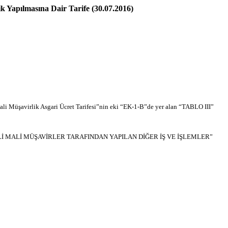
ik Yapılmasına Dair Tarife (30.07.2016)
i Müşavirlik Asgari Ücret Tarifesi”nin eki “EK-1-B”de yer alan “TABLO III”
EMİNLİ MALİ MÜŞAVİRLER TARAFINDAN YAPILAN DİĞER İŞ VE İŞLEMLER”