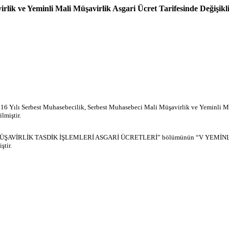
rlik ve Yeminli Mali Müşavirlik Asgari Ücret Tarifesinde Değişikl
 Yılı Serbest Muhasebecilik, Serbest Muhasebeci Mali Müşavirlik ve Yeminli Mal
lmiştir.
 MALİ MÜŞAVİRLİK TASDİK İŞLEMLERİ ASGARİ ÜCRETLERİ” bölümünün “V Y
ştir.