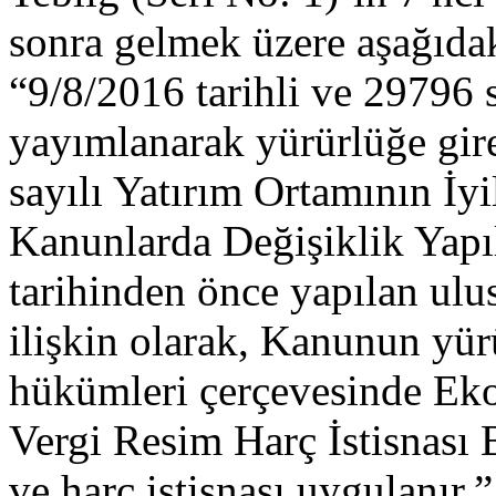
sonra gelmek üzere aşağıdak
“9/8/2016 tarihli ve 29796 
yayımlanarak yürürlüğe gir
sayılı Yatırım Ortamının İy
Kanunlarda Değişiklik Yap
tarihinden önce yapılan ulus
ilişkin olarak, Kanunun yü
hükümleri çerçevesinde Ek
Vergi Resim Harç İstisnası 
ve harç istisnası uygulanır.”