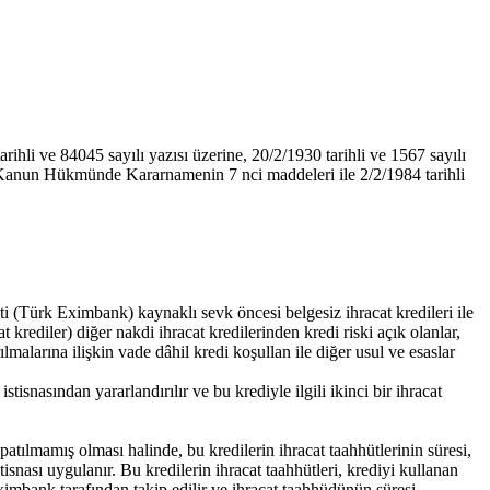
hli ve 84045 sayılı yazısı üzerine, 20/2/1930 tarihli ve 1567 sayılı
lı Kanun Hükmünde Kararnamenin 7 nci maddeleri ile 2/2/1984 tarihli
(Türk Eximbank) kaynaklı sevk öncesi belgesiz ihracat kredileri ile
t krediler) diğer nakdi ihracat kredilerinden kredi riski açık olanlar,
malarına ilişkin vade dâhil kredi koşullan ile diğer usul ve esaslar
stisnasından yararlandırılır ve bu krediyle ilgili ikinci bir ihracat
ılmamış olması halinde, bu kredilerin ihracat taahhütlerinin süresi,
tisnası uygulanır. Bu kredilerin ihracat taahhütleri, krediyi kullanan
Eximbank tarafından takip edilir ve ihracat taahhüdünün süresi