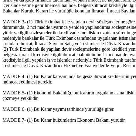
içerisinde yerine getirilmemesi halinde, belgesiz ihracat kredisiyle il
Bakanlar Kurulu Kararı ile yürürlüğe konulan İhracat, İhracat Sayılan 
MADDE 3- (1) Türk Eximbank ile yapılan devir sözleşmelerine göre kr
durumunda, 2 nci madde uyarınca yeniden yapılandırma sözleşmesine binae
yitirir ve ilgili sözleşmeler ile kredi vadesine ilişkin uzatılan sürenin g
nedeniyle bankalar ile Türk Eximbank tarafından uygulanan istisnaları
konulan İhracat, İhracat Sayılan Satış ve Teslimler ile Döviz Kazandır
(2) Türk Eximbank ile yapılan devir sözleşmelerine göre kredileri ye
belgesiz ihracat kredisiyle ilgili ihracat taahhüdünün 1 inci madde uy
kredisiyle ilgili yapılan iş ve işlemler nedeniyle Türk Eximbank taraf
Teslimler ile Döviz Kazandırıcı Hizmet ve Faaliyetlerde Vergi, Resim v
MADDE 4- (1) Bu Karar kapsamında belgesiz ihracat kredilerinin yeniden
müracaat edilmesi gerekir.
MADDE 5- (1) Ekonomi Bakanlığı, bu Kararın uygulanmasına ilişkin iz
çözmeye yetkilidir.
MADDE 6- (1) Bu Karar yayımı tarihinde yürürlüğe girer.
MADDE 7- (1) Bu Karar hükümlerim Ekonomi Bakanı yürütür.