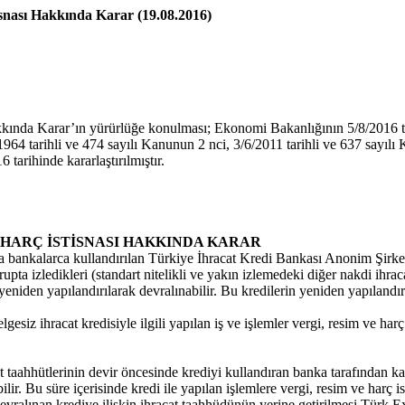
tisnası Hakkında Karar (19.08.2016)
akkında Karar’ın yürürlüğe konulması; Ekonomi Bakanlığının 5/8/2016 tari
1964 tarihli ve 474 sayılı Kanunun 2 nci, 3/6/2011 tarihli ve 637 sayı
arihinde kararlaştırılmıştır.
E HARÇ İSTİSNASI HAKKINDA KARAR
bankalarca kullandırılan Türkiye İhracat Kredi Bankası Anonim Şirketi 
pta izledikleri (standart nitelikli ve yakın izlemedeki diğer nakdi ihraca
eniden yapılandırılarak devralınabilir. Bu kredilerin yeniden yapılandırıl
siz ihracat kredisiyle ilgili yapılan iş ve işlemler vergi, resim ve harç i
ahhütlerinin devir öncesinde krediyi kullandıran banka tarafından kapat
ir. Bu süre içerisinde kredi ile yapılan işlemlere vergi, resim ve harç is
. Devralınan krediye ilişkin ihracat taahhüdünün yerine getirilmesi Türk 