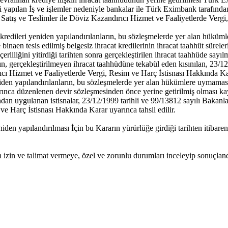
gili yapılan İş ve işlemler nedeniyle bankalar ile Türk Eximbank tarafınd
Satış ve Teslimler ile Döviz Kazandırıcı Hizmet ve Faaliyetlerde Vergi,
edileri yeniden yapılandırılanların, bu sözleşmelerde yer alan hükümle
n tesis edilmiş belgesiz ihracat kredilerinin ihracat taahhüt sürelerini
eçerliliğini yitirdiği tarihten sonra gerçekleştirilen ihracat taahhüde sayıl
n, gerçekleştirilmeyen ihracat taahhüdüne tekabül eden kısınılan, 23/12
ıcı Hizmet ve Faaliyetlerde Vergi, Resim ve Harç İstisnası Hakkında Kara
niden yapılandırılanların, bu sözleşmelerde yer alan hükümlere uymamas
arınca düzenlenen devir sözleşmesinden önce yerine getirilmiş olması ka
ından uygulanan istisnalar, 23/12/1999 tarihli ve 99/13812 sayılı Bakanla
e Harç İstisnası Hakkında Karar uyarınca tahsil edilir.
 yapılandırılması İçin bu Kararın yürürlüğe girdiği tarihten itibaren 6 (
in ve talimat vermeye, özel ve zorunlu durumları inceleyip sonuçlandı