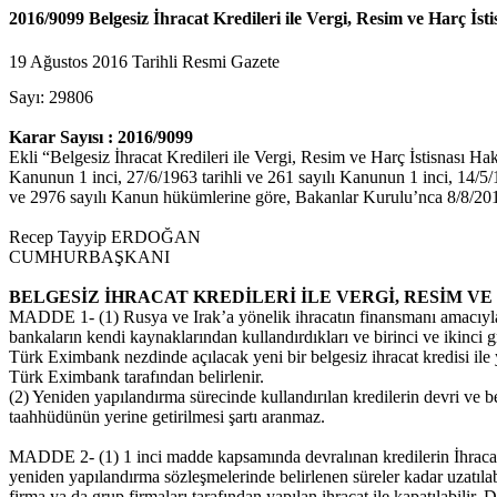
2016/9099 Belgesiz İhracat Kredileri ile Vergi, Resim ve Harç İs
19 Ağustos 2016 Tarihli Resmi Gazete
Sayı: 29806
Karar Sayısı : 2016/9099
Ekli “Belgesiz İhracat Kredileri ile Vergi, Resim ve Harç İstisnası H
Kanunun 1 inci, 27/6/1963 tarihli ve 261 sayılı Kanunun 1 inci, 14/5/
ve 2976 sayılı Kanun hükümlerine göre, Bakanlar Kurulu’nca 8/8/2016 t
Recep Tayyip ERDOĞAN
CUMHURBAŞKANI
BELGESİZ İHRACAT KREDİLERİ İLE VERGİ, RESİM V
MADDE 1- (1) Rusya ve Irak’a yönelik ihracatın finansmanı amacıyla 
bankaların kendi kaynaklarından kullandırdıkları ve birinci ve ikinci gru
Türk Eximbank nezdinde açılacak yeni bir belgesiz ihracat kredisi ile y
Türk Eximbank tarafından belirlenir.
(2) Yeniden yapılandırma sürecinde kullandırılan kredilerin devri ve belge
taahhüdünün yerine getirilmesi şartı aranmaz.
MADDE 2- (1) 1 inci madde kapsamında devralınan kredilerin İhracat ta
yeniden yapılandırma sözleşmelerinde belirlenen süreler kadar uzatılabil
firma ya da grup firmaları tarafından yapılan ihracat ile kapatılabilir