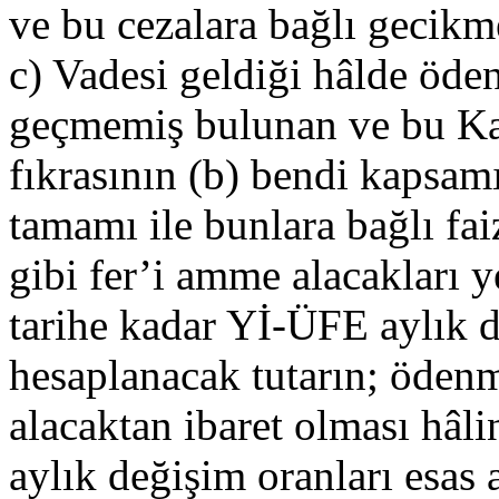
ve bu cezalara bağlı gecik
c) Vadesi geldiği hâlde öd
geçmemiş bulunan ve bu Ka
fıkrasının (b) bendi kapsamı
tamamı ile bunlara bağlı fa
gibi fer’i amme alacakları
tarihe kadar Yİ-ÜFE aylık d
hesaplanacak tutarın; ödenm
alacaktan ibaret olması hâl
aylık değişim oranları esas 