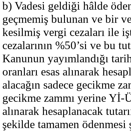
b) Vadesi geldiği hâlde öd
geçmemiş bulunan ve bir ver
kesilmiş vergi cezaları ile i
cezalarının %50’si ve bu tu
Kanunun yayımlandığı tari
oranları esas alınarak hesa
alacağın sadece gecikme za
gecikme zammı yerine Yİ-ÜF
alınarak hesaplanacak tutar
şekilde tamamen ödenmesi ş