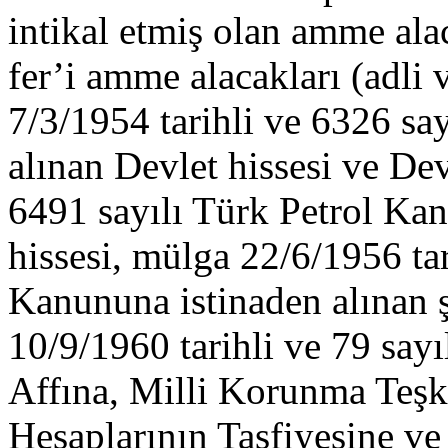
intikal etmiş olan amme alac
fer’i amme alacakları (adli v
7/3/1954 tarihli ve 6326 sa
alınan Devlet hissesi ve Dev
6491 sayılı Türk Petrol Kan
hissesi, mülga 22/6/1956 tar
Kanununa istinaden alınan ş
10/9/1960 tarihli ve 79 say
Affına, Milli Korunma Teşk
Hesaplarının Tasfiyesine v