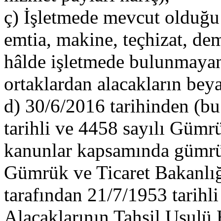
ç) İşletmede mevcut olduğu
emtia, makine, teçhizat, dem
hâlde işletmede bulunmaya
ortaklardan alacakların beya
d) 30/6/2016 tarihinden (bu
tarihli ve 4458 sayılı Gümr
kanunlar kapsamında gümr
Gümrük ve Ticaret Bakanlığı
tarafından 21/7/1953 tarihl
Alacaklarının Tahsil Usul