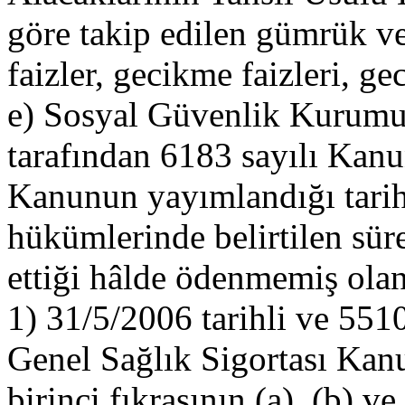
göre takip edilen gümrük verg
faizler, gecikme faizleri, g
e) Sosyal Güvenlik Kurumuna
tarafından 6183 sayılı Kan
Kanunun yayımlandığı tarih
hükümlerinde belirtilen sür
ettiği hâlde ödenmemiş olan
1) 31/5/2006 tarihli ve 5510
Genel Sağlık Sigortası Ka
birinci fıkrasının (a), (b) v