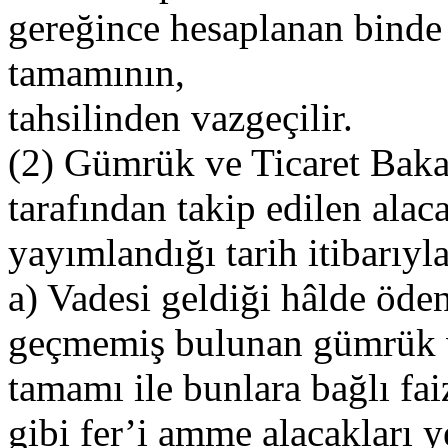
gereğince hesaplanan binde 
tamamının,
tahsilinden vazgeçilir.
(2) Gümrük ve Ticaret Bakanl
tarafından takip edilen al
yayımlandığı tarih itibarıyla
a) Vadesi geldiği hâlde öd
geçmemiş bulunan gümrük v
tamamı ile bunlara bağlı fa
gibi fer’i amme alacakları