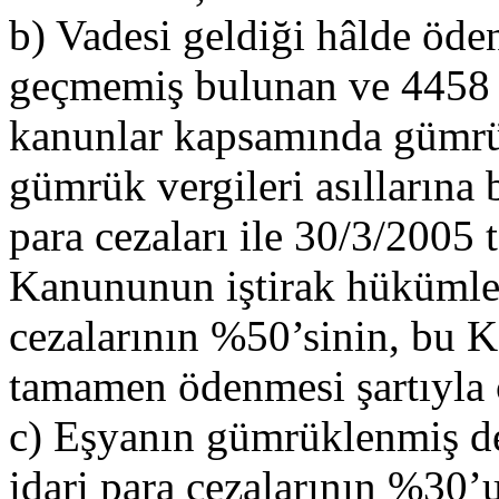
b) Vadesi geldiği hâlde öd
geçmemiş bulunan ve 4458 s
kanunlar kapsamında gümr
gümrük vergileri asıllarına 
para cezaları ile 30/3/2005 
Kanununun iştirak hükümleri
cezalarının %50’sinin, bu K
tamamen ödenmesi şartıyla 
c) Eşyanın gümrüklenmiş de
idari para cezalarının %30’