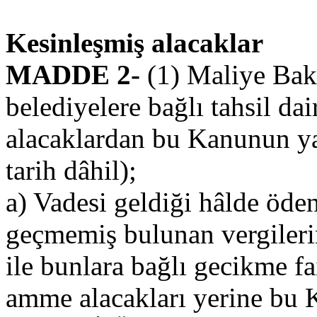
Kesinleşmiş alacaklar
MADDE 2-
(1) Maliye Bakan
belediyelere bağlı tahsil dai
alacaklardan bu Kanunun yay
tarih dâhil);
a) Vadesi geldiği hâlde öd
geçmemiş bulunan vergiler
ile bunlara bağlı gecikme f
amme alacakları yerine bu 