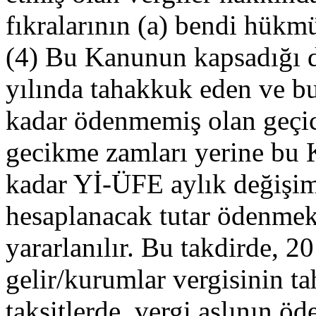
fıkralarının (a) bendi hükm
(4) Bu Kanunun kapsadığı d
yılında tahakkuk eden ve b
kadar ödenmemiş olan geçici
gecikme zamları yerine bu 
kadar Yİ-ÜFE aylık değişim 
hesaplanacak tutar ödenme
yararlanılır. Bu takdirde, 20
gelir/kurumlar vergisinin 
taksitlerde, vergi aslının ö