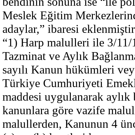
bendinin sonuna ise “ile po
Meslek Eğitim Merkezlerinde
adaylar,” ibaresi eklenmiştir
“1) Harp malulleri ile 3/11/
Tazminat ve Aylık Bağlanm
sayılı Kanun hükümleri veya
Türkiye Cumhuriyeti Emekl
maddesi uygulanarak aylık 
kanunlara göre vazife malul
malullerden, Kanunun 4 ünc