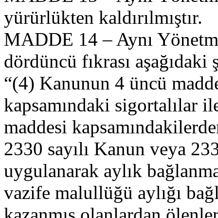
yürürlükten kaldırılmıştır.
MADDE 14 – Aynı Yönetmel
dördüncü fıkrası aşağıdaki şe
“(4) Kanunun 4 üncü maddesi
kapsamındaki sigortalılar i
maddesi kapsamındakilerden
2330 sayılı Kanun veya 233
uygulanarak aylık bağlanma
vazife malullüğü aylığı ba
kazanmış olanlardan ölenle