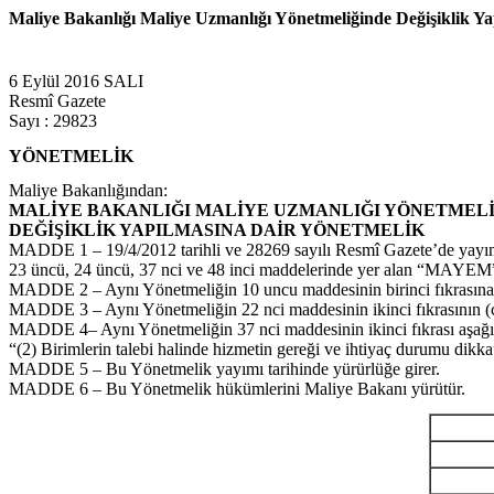
Maliye Bakanlığı Maliye Uzmanlığı Yönetmeliğinde Değişiklik Ya
6 Eylül 2016 SALI
Resmî Gazete
Sayı : 29823
YÖNETMELİK
Maliye Bakanlığından:
MALİYE BAKANLIĞI MALİYE UZMANLIĞI YÖNETMEL
DEĞİŞİKLİK YAPILMASINA DAİR YÖNETMELİK
MADDE 1 – 19/4/2012 tarihli ve 28269 sayılı Resmî Gazete’de yayımla
23 üncü, 24 üncü, 37 nci ve 48 inci maddelerinde yer alan “MAYEM” i
MADDE 2 – Aynı Yönetmeliğin 10 uncu maddesinin birinci fıkrasına "
MADDE 3 – Aynı Yönetmeliğin 22 nci maddesinin ikinci fıkrasının (c) b
MADDE 4– Aynı Yönetmeliğin 37 nci maddesinin ikinci fıkrası aşağıdaki 
“(2) Birimlerin talebi halinde hizmetin gereği ve ihtiyaç durumu dikkate
MADDE 5 – Bu Yönetmelik yayımı tarihinde yürürlüğe girer.
MADDE 6 – Bu Yönetmelik hükümlerini Maliye Bakanı yürütür.