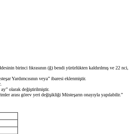
in birinci fıkrasının (ğ) bendi yürürlükten kaldırılmış ve 22 nci,
şar Yardımcısının veya” ibaresi eklenmiştir.
.
y” olarak değiştirilmiştir.
imler arası görev yeri değişikliği Müsteşarın onayıyla yapılabilir.”