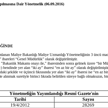
pılmasına Dair Yönetmelik (06.09.2016)
İĞİNDE
nan Maliye Bakanlığı Maliye Uzmanlığı Yönetmeliğinin 3 üncü maddesin
bareleri “Genel Müdürlük” olarak değiştirilmiştir.
Bakanlık Makamı onayı ile," ibaresinden sonra gelmek üzere “bir Müste
endinde yer alan “iki ay” ibaresi “en az bir ay” olarak değiştirilmiştir
şekilde ve üçüncü fıkrasında yer alan “iki ay” ibaresi ise “en az bir a
 alınmak suretiyle birinci fıkrada belirtilen süreye bağlı olmaksızın, bir
Yönetmeliğin Yayımlandığı Resmî Gazete'nin
Tarihi
Sayısı
19/4/2012
28269