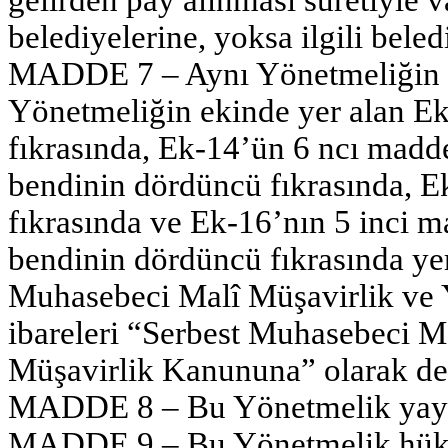
belediyelerine, yoksa ilgili bele
MADDE 7 – Aynı Yönetmeliğin 79
Yönetmeliğin ekinde yer alan E
fıkrasında, Ek-14’ün 6 ncı madde
bendinin dördüncü fıkrasında, E
fıkrasında ve Ek-16’nın 5 inci ma
bendinin dördüncü fıkrasında ye
Muhasebeci Malî Müşavirlik ve
ibareleri “Serbest Muhasebeci M
Müşavirlik Kanununa” olarak deği
MADDE 8 – Bu Yönetmelik yayımı
MADDE 9 – Bu Yönetmelik hüküm