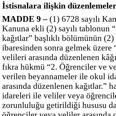
İstisnalara ilişkin düzenlemele
MADDE 9 –
(1) 6728 sayılı Ka
Kanuna ekli (2) sayılı tablonun “I
kağıtlar” başlıklı bölümünün (2
ibaresinden sonra gelmek üzere “
velileri arasında düzenlenen kâğ
fıkra hükmü “2. Öğrenciler ve vel
verilen beyannameler ile okul ida
arasında düzenlenen kağıtlar.” ha
idareleri ile veliler veya öğrenc
zorunluluğu getirildiği hususu da 
öğrenciler veya veliler arasında