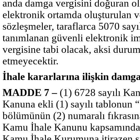
anda damga vergisini doğuran o
elektronik ortamda oluşturulan ve
sözleşmeler, taraflarca 5070 sa
tanımlanan güvenli elektronik i
vergisine tabi olacak, aksi duru
etmeyecektir.
İhale kararlarına ilişkin damg
MADDE 7 –
(1) 6728 sayılı Ka
Kanuna ekli (1) sayılı tablonun “
bölümünün (2) numaralı fıkrasına
Kamu İhale Kanunu kapsamındaki
Kamu İhale Kurumuna itirazen şi