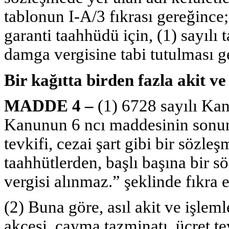
tablonun I-A/3 fıkrası gereğince;
garanti taahhüdü için, (1) sayılı 
damga vergisine tabi tutulması g
Bir kağıtta birden fazla akit v
MADDE 4 –
(1) 6728 sayılı Ka
Kanunun 6 ncı maddesinin sonuna
tevkifi, cezai şart gibi bir söz
taahhütlerden, başlı başına bir
vergisi alınmaz.” şeklinde fıkra e
(2) Buna göre, asıl akit ve işleml
akçesi, cayma tazminatı, ücret tev