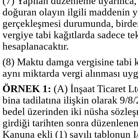
(7) Yapılan düzenleme uyarınca,
doğuran olayın ilgili maddenin y
gerçekleşmesi durumunda, birden
vergiye tabi kağıtlarda sadece t
hesaplanacaktır.
(8) Maktu damga vergisine tabi ka
aynı miktarda vergi alınması uy
ÖRNEK 1:
(A) İnşaat Ticaret Lt
bina tadilatına ilişkin olarak 9/
bedel üzerinden iki nüsha sözle
girdiği tarihten sonra düzenlene
Kanuna ekli (1) sayılı tablonun I