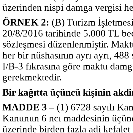
üzerinden nispi damga vergisi h
ÖRNEK 2:
(B) Turizm İşletmesi
20/8/2016 tarihinde 5.000 TL be
sözleşmesi düzenlenmiştir. Makt
her bir nüshasının ayrı ayrı, 488 
I/B-3 fıkrasına göre maktu damga
gerekmektedir.
Bir kağıtta üçüncü kişinin akd
MADDE 3 –
(1) 6728 sayılı Ka
Kanunun 6 ncı maddesinin üçüncü 
üzerinde birden fazla adi kefale