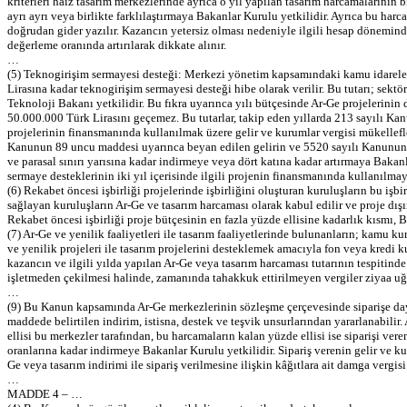
kriterleri haiz tasarım merkezlerinde ayrıca o yıl yapılan tasarım harcamalarının b
ayrı ayrı veya birlikte farklılaştırmaya Bakanlar Kurulu yetkilidir. Ayrıca bu harc
doğrudan gider yazılır. Kazancın yetersiz olması nedeniyle ilgili hesap döneminde
değerleme oranında artırılarak dikkate alınır.
…
(5) Teknogirişim sermayesi desteği: Merkezi yönetim kapsamındaki kamu idareleri
Lirasına kadar teknogirişim sermayesi desteği hibe olarak verilir. Bu tutarı; sektör
Teknoloji Bakanı yetkilidir. Bu fıkra uyarınca yılı bütçesinde Ar-Ge projelerin
50.000.000 Türk Lirasını geçemez. Bu tutarlar, takip eden yıllarda 213 sayılı Ka
projelerinin finansmanında kullanılmak üzere gelir ve kurumlar vergisi mükellef
Kanunun 89 uncu maddesi uyarınca beyan edilen gelirin ve 5520 sayılı Kanunun 1
ve parasal sınırı yarısına kadar indirmeye veya dört katına kadar artırmaya Bakan
sermaye desteklerinin iki yıl içerisinde ilgili projenin finansmanında kullanılmay
(6) Rekabet öncesi işbirliği projelerinde işbirliğini oluşturan kuruluşların bu işbi
sağlayan kuruluşların Ar-Ge ve tasarım harcaması olarak kabul edilir ve proje dış
Rekabet öncesi işbirliği proje bütçesinin en fazla yüzde ellisine kadarlık kısmı,
(7) Ar-Ge ve yenilik faaliyetleri ile tasarım faaliyetlerinde bulunanların; kamu
ve yenilik projeleri ile tasarım projelerini desteklemek amacıyla fon veya kredi k
kazancın ve ilgili yılda yapılan Ar-Ge veya tasarım harcaması tutarının tespitind
işletmeden çekilmesi halinde, zamanında tahakkuk ettirilmeyen vergiler ziyaa uğra
…
(9) Bu Kanun kapsamında Ar-Ge merkezlerinin sözleşme çerçevesinde siparişe dayalı
maddede belirtilen indirim, istisna, destek ve teşvik unsurlarından yararlanabilir
ellisi bu merkezler tarafından, bu harcamaların kalan yüzde ellisi ise siparişi vere
oranlarına kadar indirmeye Bakanlar Kurulu yetkilidir. Sipariş verenin gelir ve k
Ge veya tasarım indirimi ile sipariş verilmesine ilişkin kâğıtlara ait damga vergis
…
MADDE 4 – …