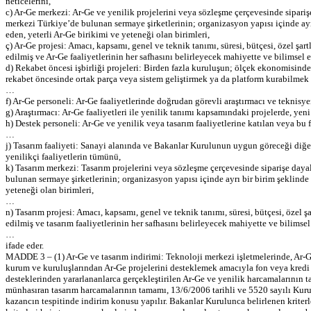
neticelerini,
c) Ar-Ge merkezi: Ar-Ge ve yenilik projelerini veya sözleşme çerçevesinde sipariş
merkezi Türkiye’de bulunan sermaye şirketlerinin; organizasyon yapısı içinde ayr
eden, yeterli Ar-Ge birikimi ve yeteneği olan birimleri,
ç) Ar-Ge projesi: Amacı, kapsamı, genel ve teknik tanımı, süresi, bütçesi, özel şar
edilmiş ve Ar-Ge faaliyetlerinin her safhasını belirleyecek mahiyette ve bilimsel e
d) Rekabet öncesi işbirliği projeleri: Birden fazla kuruluşun; ölçek ekonomisin
rekabet öncesinde ortak parça veya sistem geliştirmek ya da platform kurabilmek a
…
f) Ar-Ge personeli: Ar-Ge faaliyetlerinde doğrudan görevli araştırmacı ve teknisye
g) Araştırmacı: Ar-Ge faaliyetleri ile yenilik tanımı kapsamındaki projelerde, yeni
h) Destek personeli: Ar-Ge ve yenilik veya tasarım faaliyetlerine katılan veya bu fa
…
j) Tasarım faaliyeti: Sanayi alanında ve Bakanlar Kurulunun uygun göreceği diğer a
yenilikçi faaliyetlerin tümünü,
k) Tasarım merkezi: Tasarım projelerini veya sözleşme çerçevesinde siparişe dayal
bulunan sermaye şirketlerinin; organizasyon yapısı içinde ayrı bir birim şeklinde
yeteneği olan birimleri,
…
n) Tasarım projesi: Amacı, kapsamı, genel ve teknik tanımı, süresi, bütçesi, özel ş
edilmiş ve tasarım faaliyetlerinin her safhasını belirleyecek mahiyette ve bilimsel
…
ifade eder.
MADDE 3 – (1) Ar-Ge ve tasarım indirimi: Teknoloji merkezi işletmelerinde, Ar-G
kurum ve kuruluşlarından Ar-Ge projelerini desteklemek amacıyla fon veya kredi ku
desteklerinden yararlananlarca gerçekleştirilen Ar-Ge ve yenilik harcamalarının 
münhasıran tasarım harcamalarının tamamı, 13/6/2006 tarihli ve 5520 sayılı Ku
kazancın tespitinde indirim konusu yapılır. Bakanlar Kurulunca belirlenen kriterl