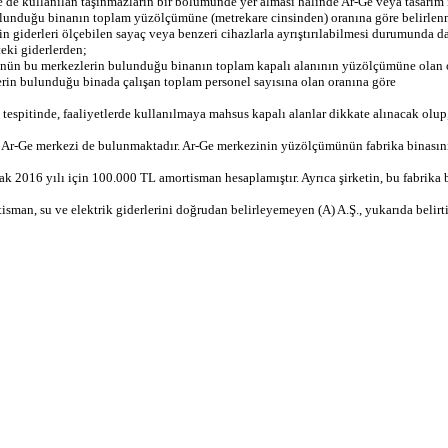
de de kullanılan taşınmazların bir bölümünde yer alması halinde Ar-Ge veya tasarım
ulunduğu binanın toplam yüzölçümüne (metrekare cinsinden) oranına göre belirlen
kin giderleri ölçebilen sayaç veya benzeri cihazlarla ayrıştırılabilmesi durumunda da
eki giderlerden;
ümünün bu merkezlerin bulunduğu binanın toplam kapalı alanının yüzölçümüne olan 
lerin bulunduğu binada çalışan toplam personel sayısına olan oranına göre
pitinde, faaliyetlerde kullanılmaya mahsus kapalı alanlar dikkate alınacak olup, oto
çinde Ar-Ge merkezi de bulunmaktadır. Ar-Ge merkezinin yüzölçümünün fabrika binas
rak 2016 yılı için 100.000 TL amortisman hesaplamıştır. Ayrıca şirketin, bu fabrika 
an, su ve elektrik giderlerini doğrudan belirleyemeyen (A) A.Ş., yukarıda belirtile