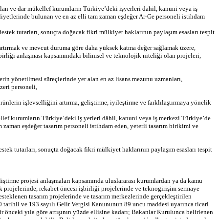
ulan ve dar mükellef kurumların Türkiye’deki işyerleri dahil, kanuni veya iş
liyetlerinde bulunan ve en az elli tam zaman eşdeğer Ar-Ge personeli istihdam
destek tutarları, sonuçta doğacak fikri mülkiyet haklarının paylaşım esasları tespit
ği artırmak ve mevcut duruma göre daha yüksek katma değer sağlamak üzere,
irliği anlaşması kapsamındaki bilimsel ve teknolojik niteliği olan projeleri,
elerin yönetilmesi süreçlerinde yer alan en az lisans mezunu uzmanları,
zeri personeli,
lerin işlevselliğini artırma, geliştirme, iyileştirme ve farklılaştırmaya yönelik
llef kurumların Türkiye’deki iş yerleri dâhil, kanuni veya iş merkezi Türkiye’de
 zaman eşdeğer tasarım personeli istihdam eden, yeterli tasarım birikimi ve
estek tutarları, sonuçta doğacak fikri mülkiyet haklarının paylaşım esasları tespit
liştirme projesi anlaşmaları kapsamında uluslararası kurumlardan ya da kamu
 projelerinde, rekabet öncesi işbirliği projelerinde ve teknogirişim sermaye
steklenen tasarım projelerinde ve tasarım merkezlerinde gerçekleştirilen
arihli ve 193 sayılı Gelir Vergisi Kanununun 89 uncu maddesi uyarınca ticari
ir önceki yıla göre artışının yüzde ellisine kadarı; Bakanlar Kurulunca belirlenen