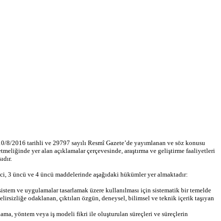
 10/8/2016 tarihli ve 29797 sayılı Resmî Gazete’de yayımlanan ve söz konusu
eliğinde yer alan açıklamalar çerçevesinde, araştırma ve geliştirme faaliyetleri
ıdır.
ci, 3 üncü ve 4 üncü maddelerinde aşağıdaki hükümler yer almaktadır:
, sistem ve uygulamalar tasarlamak üzere kullanılması için sistematik bir temelde
elirsizliğe odaklanan, çıktıları özgün, deneysel, bilimsel ve teknik içerik taşıyan
ma, yöntem veya iş modeli fikri ile oluşturulan süreçleri ve süreçlerin