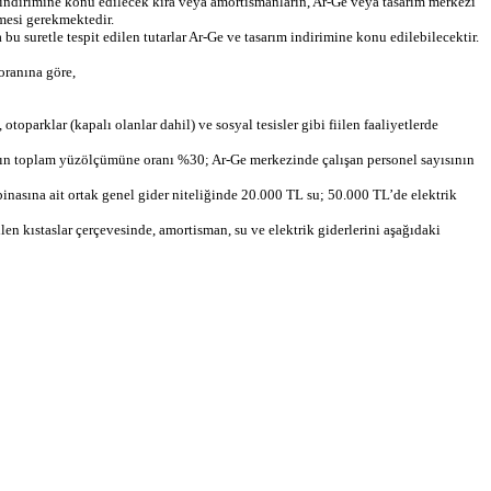
 indirimine konu edilecek kira veya amortismanların, Ar-Ge veya tasarım merkezi
mesi gerekmektedir.
 bu suretle tespit edilen tutarlar Ar-Ge ve tasarım indirimine konu edilebilecektir.
oranına göre,
parklar (kapalı olanlar dahil) ve sosyal tesisler gibi fiilen faaliyetlerde
ının toplam yüzölçümüne oranı %30; Ar-Ge merkezinde çalışan personel sayısının
binasına ait ortak genel gider niteliğinde 20.000 TL su; 50.000 TL’de elektrik
n kıstaslar çerçevesinde, amortisman, su ve elektrik giderlerini aşağıdaki