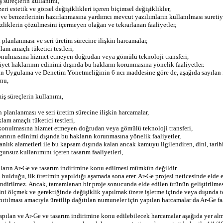
ş süreçlerin kullanımı,
ri estetik ve görsel değişiklikleri içeren biçimsel değişiklikler,
in ve benzerlerinin hazırlanmasına yardımcı mevcut yazılımların kullanılması suretiyl
izliklerin çözülmesini içermeyen olağan ve tekrarlanan faaliyetler,
n planlanması ve seri üretim sürecine ilişkin harcamalar,
am amaçlı tüketici testleri,
 konulmasına hizmet etmeyen doğrudan veya gömülü teknoloji transferi,
lkiyet haklarının edinimi dışında bu hakların korunmasına yönelik faaliyetler.
şkin Uygulama ve Denetim Yönetmeliğinin 6 ncı maddesine göre de, aşağıda sayılan f
onu,
iş süreçlerin kullanımı,
in planlanması ve seri üretim sürecine ilişkin harcamalar,
am amaçlı tüketici testleri,
a konulmasına hizmet etmeyen doğrudan veya gömülü teknoloji transferi,
klarının edinimi dışında bu hakların korunmasına yönelik faaliyetler,
ık alametleri ile bu kapsam dışında kalan ancak kamuyu ilgilendiren, dini, tarihi 
gunsuz kullanımını içeren tasarım faaliyetleri,
maların Ar-Ge ve tasarım indirimine konu edilmesi mümkün değildir.
 bulduğu, ilk üretimin yapıldığı aşamada sona erer. Ar-Ge projesi neticesinde elde 
ndirilmez. Ancak, tamamlanan bir proje sonucunda elde edilen ürünün geliştirilmesi 
ğini ölçmek ve gerektiğinde değişiklik yapılmak üzere işletme içinde veya dışında 
anıtılması amacıyla üretilip dağıtılan numuneler için yapılan harcamalar da Ar-Ge fa
yapılan ve Ar-Ge ve tasarım indirimine konu edilebilecek harcamalar aşağıda yer alm