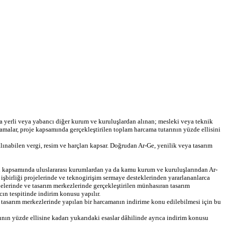
nda yerli veya yabancı diğer kurum ve kuruluşlardan alınan; mesleki veya teknik
camalar, proje kapsamında gerçekleştirilen toplam harcama tutarının yüzde ellisini
alınabilen vergi, resim ve harçları kapsar. Doğrudan Ar-Ge, yenilik veya tasarım
rı kapsamında uluslararası kurumlardan ya da kamu kurum ve kuruluşlarından Ar-
 işbirliği projelerinde ve teknogirişim sermaye desteklerinden yararlananlarca
elerinde ve tasarım merkezlerinde gerçekleştirilen münhasıran tasarım
n tespitinde indirim konusu yapılır.
 tasarım merkezlerinde yapılan bir harcamanın indirime konu edilebilmesi için bu
şının yüzde ellisine kadarı yukarıdaki esaslar dâhilinde ayrıca indirim konusu