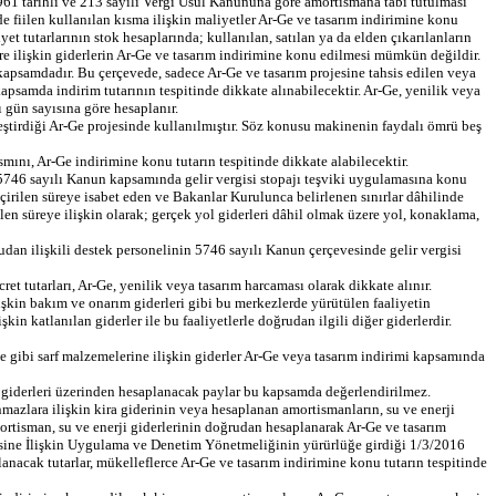
961 tarihli ve 213 sayılı Vergi Usul Kanununa göre amortismana tabi tutulması
fiilen kullanılan kısma ilişkin maliyetler Ar-Ge ve tasarım indirimine konu
t tutarlarının stok hesaplarında; kullanılan, satılan ya da elden çıkarılanların
re ilişkin giderlerin Ar-Ge ve tasarım indirimine konu edilmesi mümkün değildir.
 kapsamdadır. Bu çerçevede, sadece Ar-Ge ve tasarım projesine tahsis edilen veya
samda indirim tutarının tespitinde dikkate alınabilecektir. Ar-Ge, yenilik veya
ı gün sayısına göre hesaplanır.
eştirdiği Ar-Ge projesinde kullanılmıştır. Söz konusu makinenin faydalı ömrü beş
ını, Ar-Ge indirimine konu tutarın tespitinde dikkate alabilecektir.
ve 5746 sayılı Kanun kapsamında gelir vergisi stopajı teşviki uygulamasına konu
eçirilen süreye isabet eden ve Bakanlar Kurulunca belirlenen sınırlar dâhilinde
ilen süreye ilişkin olarak; gerçek yol giderleri dâhil olmak üzere yol, konaklama,
dan ilişkili destek personelinin 5746 sayılı Kanun çerçevesinde gelir vergisi
t tutarları, Ar-Ge, yenilik veya tasarım harcaması olarak dikkate alınır.
lişkin bakım ve onarım giderleri gibi bu merkezlerde yürütülen faaliyetin
n katlanılan giderler ile bu faaliyetlerle doğrudan ilgili diğer giderlerdir.
siye gibi sarf malzemelerine ilişkin giderler Ar-Ge veya tasarım indirimi kapsamında
tme giderleri üzerinden hesaplanacak paylar bu kapsamda değerlendirilmez.
mazlara ilişkin kira giderinin veya hesaplanan amortismanların, su ve enerji
ortisman, su ve enerji giderlerinin doğrudan hesaplanarak Ar-Ge ve tasarım
esine İlişkin Uygulama ve Denetim Yönetmeliğinin yürürlüğe girdiği 1/3/2016
planacak tutarlar, mükelleflerce Ar-Ge ve tasarım indirimine konu tutarın tespitinde