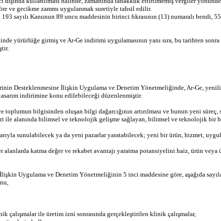
ı dışında kullanılması halinde, zamanında tahakkuk ettirilmemiş vergiler yönünden 
e ve gecikme zammı uygulanmak suretiyle tahsil edilir.
; 193 sayılı Kanunun 89 uncu maddesinin birinci fıkrasının (13) numaralı bendi, 5
.
nde yürürlüğe girmiş ve Ar-Ge indirimi uygulamasının yanı sıra, bu tarihten sonra 
tir.
rinin Desteklenmesine İlişkin Uygulama ve Denetim Yönetmeliğinde, Ar-Ge, yenilik
e tasarım indirimine konu edilebileceği düzenlenmiştir.
an ve toplumun bilgisinden oluşan bilgi dağarcığının artırılması ve bunun yeni süreç
i ile alanında bilimsel ve teknolojik gelişme sağlayan, bilimsel ve teknolojik bir b
rıyla sunulabilecek ya da yeni pazarlar yaratabilecek; yeni bir ürün, hizmet, uygula
alanlarda katma değer ve rekabet avantajı yaratma potansiyelini haiz, ürün veya ürün
 İlişkin Uygulama ve Denetim Yönetmeliğinin 5 inci maddesine göre, aşağıda sayılan
onu,
ik çalışmalar ile üretim izni sonrasında gerçekleştirilen klinik çalışmalar,