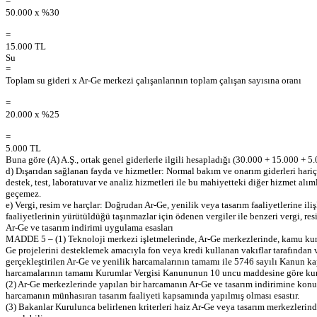
=
50.000 x %30
=
15.000 TL
Su
=
Toplam su gideri x Ar-Ge merkezi çalışanlarının toplam çalışan sayısına oranı
=
20.000 x %25
=
5.000 TL
Buna göre (A) A.Ş., ortak genel giderlerle ilgili hesapladığı (30.000 + 15.000 + 
d) Dışarıdan sağlanan fayda ve hizmetler: Normal bakım ve onarım giderleri hariç 
destek, test, laboratuvar ve analiz hizmetleri ile bu mahiyetteki diğer hizmet al
geçemez.
e) Vergi, resim ve harçlar: Doğrudan Ar-Ge, yenilik veya tasarım faaliyetlerine il
faaliyetlerinin yürütüldüğü taşınmazlar için ödenen vergiler ile benzeri vergi, re
Ar-Ge ve tasarım indirimi uygulama esasları
MADDE 5 – (1) Teknoloji merkezi işletmelerinde, Ar-Ge merkezlerinde, kamu kuru
Ge projelerini desteklemek amacıyla fon veya kredi kullanan vakıflar tarafından v
gerçekleştirilen Ar-Ge ve yenilik harcamalarının tamamı ile 5746 sayılı Kanun k
harcamalarının tamamı Kurumlar Vergisi Kanununun 10 uncu maddesine göre kurum
(2) Ar-Ge merkezlerinde yapılan bir harcamanın Ar-Ge ve tasarım indirimine konu
harcamanın münhasıran tasarım faaliyeti kapsamında yapılmış olması esastır.
(3) Bakanlar Kurulunca belirlenen kriterleri haiz Ar-Ge veya tasarım merkezlerinde