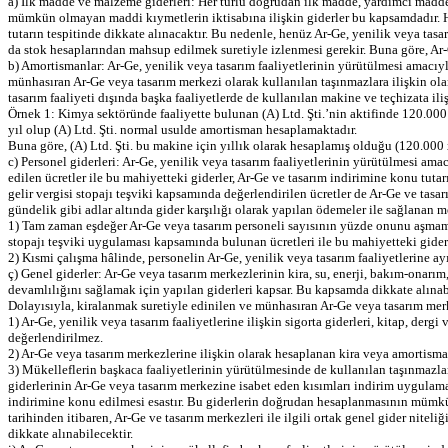
a) İlk madde ve malzeme giderleri: Her türlü doğrudan ilk madde, yardımcı madde,
mümkün olmayan maddi kıymetlerin iktisabına ilişkin giderler bu kapsamdadır. Ha
tutarın tespitinde dikkate alınacaktır. Bu nedenle, henüz Ar-Ge, yenilik veya tasa
da stok hesaplarından mahsup edilmek suretiyle izlenmesi gerekir. Buna göre, Ar-
b) Amortismanlar: Ar-Ge, yenilik veya tasarım faaliyetlerinin yürütülmesi amacıyl
münhasıran Ar-Ge veya tasarım merkezi olarak kullanılan taşınmazlara ilişkin ol
tasarım faaliyeti dışında başka faaliyetlerde de kullanılan makine ve teçhizata ili
Örnek 1: Kimya sektöründe faaliyette bulunan (A) Ltd. Şti.’nin aktifinde 120.000
yıl olup (A) Ltd. Şti. normal usulde amortisman hesaplamaktadır.
Buna göre, (A) Ltd. Şti. bu makine için yıllık olarak hesaplamış olduğu (120.000
c) Personel giderleri: Ar-Ge, yenilik veya tasarım faaliyetlerinin yürütülmesi ama
edilen ücretler ile bu mahiyetteki giderler, Ar-Ge ve tasarım indirimine konu tuta
gelir vergisi stopajı teşviki kapsamında değerlendirilen ücretler de Ar-Ge ve tasa
gündelik gibi adlar altında gider karşılığı olarak yapılan ödemeler ile sağlanan 
1) Tam zaman eşdeğer Ar-Ge veya tasarım personeli sayısının yüzde onunu aşmamak 
stopajı teşviki uygulaması kapsamında bulunan ücretleri ile bu mahiyetteki gider
2) Kısmi çalışma hâlinde, personelin Ar-Ge, yenilik veya tasarım faaliyetlerine a
ç) Genel giderler: Ar-Ge veya tasarım merkezlerinin kira, su, enerji, bakım-onarım
devamlılığını sağlamak için yapılan giderleri kapsar. Bu kapsamda dikkate alınabil
Dolayısıyla, kiralanmak suretiyle edinilen ve münhasıran Ar-Ge veya tasarım merke
1) Ar-Ge, yenilik veya tasarım faaliyetlerine ilişkin sigorta giderleri, kitap, der
değerlendirilmez.
2) Ar-Ge veya tasarım merkezlerine ilişkin olarak hesaplanan kira veya amortisman
3) Mükelleflerin başkaca faaliyetlerinin yürütülmesinde de kullanılan taşınmazla
giderlerinin Ar-Ge veya tasarım merkezine isabet eden kısımları indirim uygulama
indirimine konu edilmesi esastır. Bu giderlerin doğrudan hesaplanmasının mümkü
tarihinden itibaren, Ar-Ge ve tasarım merkezleri ile ilgili ortak genel gider nitel
dikkate alınabilecektir.