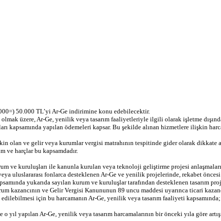
5.000=) 50.000 TL’yi Ar-Ge indirimine konu edebilecektir.
olmak üzere, Ar-Ge, yenilik veya tasarım faaliyetleriyle ilgili olarak işletme dışı
ımları kapsamında yapılan ödemeleri kapsar. Bu şekilde alınan hizmetlere ilişkin har
işkin olan ve gelir veya kurumlar vergisi matrahının tespitinde gider olarak dikkate 
sim ve harçlar bu kapsamdadır.
m ve kuruluşları ile kanunla kurulan veya teknoloji geliştirme projesi anlaşmala
eya uluslararası fonlarca desteklenen Ar-Ge ve yenilik projelerinde, rekabet öncesi
apsamında yukarıda sayılan kurum ve kuruluşlar tarafından desteklenen tasarım proj
 kazancının ve Gelir Vergisi Kanununun 89 uncu maddesi uyarınca ticari kazancı
 edilebilmesi için bu harcamanın Ar-Ge, yenilik veya tasarım faaliyeti kapsamında;
 o yıl yapılan Ar-Ge, yenilik veya tasarım harcamalarının bir önceki yıla göre artı