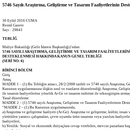
5746 Sayılı Araştırma, Geliştirme ve Tasarım Faaliyetlerinin De
30 Eylül 2016 CUMA
Resmî Gazete
Sayı : 29843
TEBLİĞ
Maliye Bakanlığı (Gelir İdaresi Başkanlığı)’ndan:
5746 SAYILI ARAŞTIRMA, GELİŞTİRME VE TASARIM FAALİYETLERİN
DESTEKLENMESİ HAKKINDA KANUN GENEL TEBLİĞİ
(SERİ NO: 6)
BİRİNCİ BÖLÜM
Giriş
Amaç
MADDE 1 – (1) Bu Tebliğin amacı, 28/2/2008 tarihli ve 5746 sayılı Araştırma, G
Kanunun uygulanmasına ilişkin usul ve esasların düzenlendiği Araştırma, Gelişti
ile tasarım faaliyetlerine yönelik Ar-Ge ve tasarım indirimi ile teknogirişim serm
Yasal düzenleme
MADDE 2 – (1) 5746 sayılı Araştırma, Geliştirme ve Tasarım Faaliyetlerinin Des
“MADDE 2 – (1) Bu Kanunun uygulamasında;
a) Araştırma ve geliştirme faaliyeti (Ar-Ge): Araştırma ve geliştirme, kültür, ins
yürütülen yaratıcı çalışmaları, çevre uyumlu ürün tasarımı veya yazılım faaliyetler
faaliyetleri,
b) Yenilik: Sosyal ve ekonomik ihtiyaçlara cevap verebilen, mevcut pazarlara başa