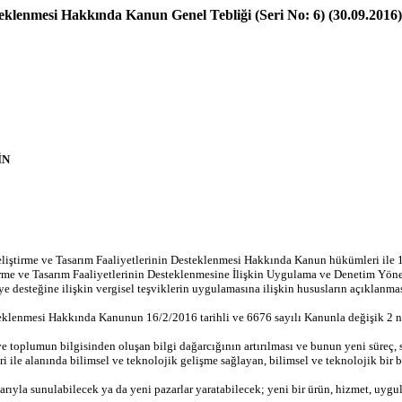
steklenmesi Hakkında Kanun Genel Tebliği (Seri No: 6) (30.09.2016)
İN
eliştirme ve Tasarım Faaliyetlerinin Desteklenmesi Hakkında Kanun hükümleri ile
rme ve Tasarım Faaliyetlerinin Desteklenmesine İlişkin Uygulama ve Denetim Yönetm
aye desteğine ilişkin vergisel teşviklerin uygulamasına ilişkin hususların açıklanmas
teklenmesi Hakkında Kanunun 16/2/2016 tarihli ve 6676 sayılı Kanunla değişik 2 n
an ve toplumun bilgisinden oluşan bilgi dağarcığının artırılması ve bunun yeni süreç
i ile alanında bilimsel ve teknolojik gelişme sağlayan, bilimsel ve teknolojik bir b
rıyla sunulabilecek ya da yeni pazarlar yaratabilecek; yeni bir ürün, hizmet, uygula