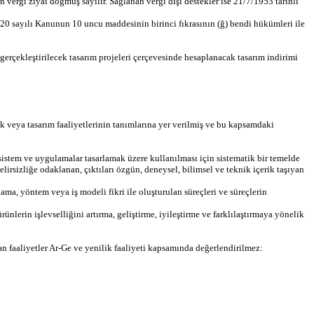
vergi ziyaı doğmuş sayılır. Sağlanan vergi dışı destekler ise 21/7/1953 tarihli
520 sayılı Kanunun 10 uncu maddesinin birinci fıkrasının (ğ) bendi hükümleri ile
gerçekleştirilecek tasarım projeleri çerçevesinde hesaplanacak tasarım indirimi
 veya tasarım faaliyetlerinin tanımlarına yer verilmiş ve bu kapsamdaki
, sistem ve uygulamalar tasarlamak üzere kullanılması için sistematik bir temelde
elirsizliğe odaklanan, çıktıları özgün, deneysel, bilimsel ve teknik içerik taşıyan
ma, yöntem veya iş modeli fikri ile oluşturulan süreçleri ve süreçlerin
lerin işlevselliğini artırma, geliştirme, iyileştirme ve farklılaştırmaya yönelik
 faaliyetler Ar-Ge ve yenilik faaliyeti kapsamında değerlendirilmez: