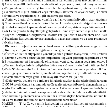
e) Bir Ar-Ge projesi kapsamında olmaksızın icat edilmiş ya da mevcut geliştirilmi
f) Ar-Ge ve yenilik faaliyetlerine yönelik olmayan şekil, renk, dekorasyon ve benze
g) Programlama dilleri ile işletim sistemleri hariç olmak üzere, internet sitelerin
ğ) Yazılımlara ilişkin, bilimsel veya teknolojik ilerlemeler veya teknolojik belirs
h) Kuruluş ve örgütlenmeyle ilgili araştırma giderleri,
ı) Üretim ve üretim altyapısına yönelik yapılan yatırım faaliyetleri, ticari üretimi
i) Numune verilmek amacıyla prototiplerden kopyalar çıkarılıp dağıtılması ve rekl
j) Bir Ar-Ge projesi kapsamında olmaksızın yeni süreç, sistem veya ürün ortaya
k) Ar-Ge ve yenilik faaliyetleriyle geliştirilen ürüne veya sürece ilişkin fikrî mü
(4) Ayrıca, Araştırma, Geliştirme ve Tasarım Faaliyetlerinin Desteklenmesine İli
a) Pazarlama faaliyetleri, piyasa taramaları, pazar araştırması ya da satış promosy
b) Kalite kontrol,
c) Bir tasarım projesi kapsamında olmaksızın icat edilmiş ya da mevcut geliştirilm
ç) Kuruluş ve örgütlenmeyle ilgili araştırma giderleri,
d) Üretim ve üretim altyapısına yönelik yapılan yatırım faaliyetleri, ticari üretim
e) Numune verilmek amacıyla prototiplerden kopyalar çıkarılıp dağıtılması ve rekl
f) Bir tasarım projesi kapsamında olmaksızın yeni süreç, sistem veya ürün ortay
g) Tasarım faaliyetleriyle geliştirilen ürüne veya sürece ilişkin fikrî mülkiyet ha
ğ) Paris Sözleşmesinin 2 nci mükerrer 6 ncı maddesi kapsamında yer alan hükümranl
vermediği işaretlerin, armaların, amblemlerin, nişanların veya adlandırmaların uy
h) Kamu düzenine veya genel ahlaka aykırı tasarım faaliyetleri.
(5) Dolayısıyla, üçüncü ve dördüncü fıkralarda sayılan faaliyetlerle ilgili harca
(6) 5746 sayılı Kanun kapsamında Ar-Ge faaliyeti, esas itibarıyla denemelerin son
sayılır. Bu tarihten sonra yapılan harcamalar Ar-Ge harcaması kapsamında değerle
(7) Nihai ürünün oluşturulması aşamasında elde edilen ürünlerin kullanılabilirli
ticari üretimin planlanması ve seri üretim sürecine ilişkin harcamalarla, ürünün t
Ar-Ge ve tasarım indirimine konu edilebilecek harcamalar
MADDE 4 – (1) Ar-Ge ve yenilik faaliyetleri ile tasarım faaliyetleri kapsamında 