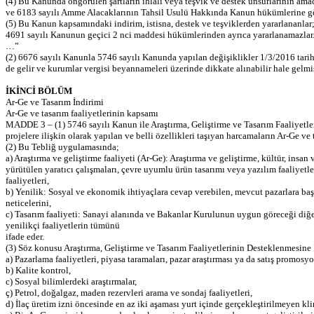
(4) Bu Kanunda öngörülen şartların ihlali veya teşvik ve destek unsurlarının amac
ve 6183 sayılı Amme Alacaklarının Tahsil Usulü Hakkında Kanun hükümlerine gör
(5) Bu Kanun kapsamındaki indirim, istisna, destek ve teşviklerden yararlananlar
4691 sayılı Kanunun geçici 2 nci maddesi hükümlerinden ayrıca yararlanamazlar
…”
(2) 6676 sayılı Kanunla 5746 sayılı Kanunda yapılan değişiklikler 1/3/2016 tarihi
de gelir ve kurumlar vergisi beyannameleri üzerinde dikkate alınabilir hale gelmiş
İKİNCİ BÖLÜM
Ar-Ge ve Tasarım İndirimi
Ar-Ge ve tasarım faaliyetlerinin kapsamı
MADDE 3 – (1) 5746 sayılı Kanun ile Araştırma, Geliştirme ve Tasarım Faaliyetle
projelere ilişkin olarak yapılan ve belli özellikleri taşıyan harcamaların Ar-Ge v
(2) Bu Tebliğ uygulamasında;
a) Araştırma ve geliştirme faaliyeti (Ar-Ge): Araştırma ve geliştirme, kültür, ins
yürütülen yaratıcı çalışmaları, çevre uyumlu ürün tasarımı veya yazılım faaliyetler
faaliyetleri,
b) Yenilik: Sosyal ve ekonomik ihtiyaçlara cevap verebilen, mevcut pazarlara başa
neticelerini,
c) Tasarım faaliyeti: Sanayi alanında ve Bakanlar Kurulunun uygun göreceği diğer 
yenilikçi faaliyetlerin tümünü
ifade eder.
(3) Söz konusu Araştırma, Geliştirme ve Tasarım Faaliyetlerinin Desteklenmesine
a) Pazarlama faaliyetleri, piyasa taramaları, pazar araştırması ya da satış promosy
b) Kalite kontrol,
c) Sosyal bilimlerdeki araştırmalar,
ç) Petrol, doğalgaz, maden rezervleri arama ve sondaj faaliyetleri,
d) İlaç üretim izni öncesinde en az iki aşaması yurt içinde gerçekleştirilmeyen klin