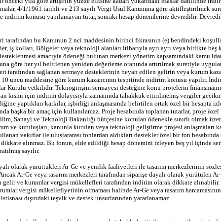
ir önceki yıla göre artışının yüzde ellisine kadarı yukarıdaki esaslar dâhilinde indir
amalar, 4/1/1961 tarihli ve 213 sayılı Vergi Usul Kanununa göre aktifleştirilmek sur
 indirim konusu yapılamayan tutar, sonraki hesap dönemlerine devredilir. Devredile
 tarafından bu Kanunun 2 nci maddesinin birinci fıkrasının (e) bendindeki koşull
ler, iş kolları, Bölgeler veya teknoloji alanları itibarıyla ayrı ayrı veya birlikte 
in desteklenmesi amacıyla ödeneği bulunan merkezi yönetim kapsamındaki kamu idare
nuna göre her yıl belirlenen yeniden değerleme oranında artırılmak suretiyle uygul
leri tarafından sağlanan sermaye desteklerinin beyan edilen gelirin veya kurum k
0 uncu maddesine göre kurum kazancının tespitinde indirim konusu yapılır. İndirim
lar Kurulu yetkilidir. Teknogirişim sermayesi desteğine konu projelerin finansmanı
an kısmı için indirim dolayısıyla zamanında tahakkuk ettirilmemiş vergiler gecikme fa
rliğine yaptıkları katkılar, işbirliği anlaşmasında belirtilen ortak özel bir hesapta 
ında başka bir amaç için kullanılamaz. Proje hesabında toplanan tutarlar, proje özel
 Bilim, Sanayi ve Teknoloji Bakanlığı bütçesine konulan ödenekle sınırlı olmak üzer
 kurum ve kuruluşları, kanunla kurulan veya teknoloji geliştirme projesi anlaşmala
ullanan vakıflar ile uluslararası fonlardan aldıkları destekler özel bir fon hesabınd
e dikkate alınmaz. Bu fonun, elde edildiği hesap dönemini izleyen beş yıl içinde s
tılmış sayılır.
 olarak yürüttükleri Ar-Ge ve yenilik faaliyetleri ile tasarım merkezlerinin sözleş
. Ancak Ar-Ge veya tasarım merkezleri tarafından siparişe dayalı olarak yürütülen A
n gelir ve kurumlar vergisi mükellefleri tarafından indirim olarak dikkate alınabilir
urumlar vergisi mükellefiyetinin olmaması halinde Ar-Ge veya tasarım harcamasının t
i istisnası dışındaki teşvik ve destek unsurlarından yararlanamaz.