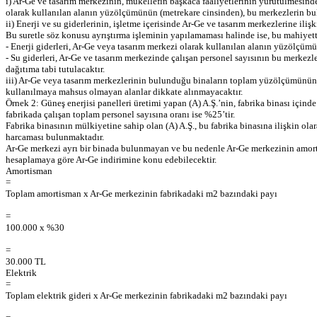
i) Ar-Ge ve tasarım merkezinin, mükellefin başkaca faaliyetlerinin yürütülmesin
olarak kullanılan alanın yüzölçümünün (metrekare cinsinden), bu merkezlerin b
ii) Enerji ve su giderlerinin, işletme içerisinde Ar-Ge ve tasarım merkezlerine iliş
Bu suretle söz konusu ayrıştırma işleminin yapılamaması halinde ise, bu mahiyett
- Enerji giderleri, Ar-Ge veya tasarım merkezi olarak kullanılan alanın yüzölç
- Su giderleri, Ar-Ge ve tasarım merkezinde çalışan personel sayısının bu merkez
dağıtıma tabi tutulacaktır.
iii) Ar-Ge veya tasarım merkezlerinin bulunduğu binaların toplam yüzölçümünün tes
kullanılmaya mahsus olmayan alanlar dikkate alınmayacaktır.
Örnek 2: Güneş enerjisi panelleri üretimi yapan (A) A.Ş.’nin, fabrika binası i
fabrikada çalışan toplam personel sayısına oranı ise %25’tir.
Fabrika binasının mülkiyetine sahip olan (A) A.Ş., bu fabrika binasına ilişkin ola
harcaması bulunmaktadır.
Ar-Ge merkezi ayrı bir binada bulunmayan ve bu nedenle Ar-Ge merkezinin amortism
hesaplamaya göre Ar-Ge indirimine konu edebilecektir.
Amortisman
=
Toplam amortisman x Ar-Ge merkezinin fabrikadaki m2 bazındaki payı
=
100.000 x %30
=
30.000 TL
Elektrik
=
Toplam elektrik gideri x Ar-Ge merkezinin fabrikadaki m2 bazındaki payı