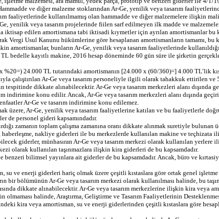
 işletme malzemesi, ara mamul, yedek parça, prototip ve benzeri giderler ile 4/1/1
mmadde ve diğer malzeme stoklarından Ar-Ge, yenilik veya tasarım faaliyetlerinde 
rım faaliyetlerinde kullanılmamış olan hammadde ve diğer malzemelere ilişkin maliye
Ge, yenilik veya tasarım projelerinde fiilen sarf edilmeyen ilk madde ve malzemele
a iktisap edilen amortismana tabi iktisadi kıymetler için ayrılan amortismanlar bu
arak Vergi Usul Kanunu hükümlerine göre hesaplanan amortismanların tamamı, bu kap
şkin amortismanlar, bunların Ar-Ge, yenilik veya tasarım faaliyetlerinde kullanıldığ
 TL bedelle kayıtlı makine, 2016 hesap döneminde 60 gün süre ile şirketin gerçekl
 x %20=) 24.000 TL tutarındaki amortismanın [24.000 x (60/360)=] 4.000 TL’lik kısm
cıyla çalıştırılan Ar-Ge veya tasarım personeliyle ilgili olarak tahakkuk ettirilen 
rın tespitinde dikkate alınabilecektir. Ar-Ge veya tasarım merkezleri alanı dışında g
rım indirimine konu edilir. Ancak, Ar-Ge veya tasarım merkezleri alanı dışında geçir
menfaatler Ar-Ge ve tasarım indirimine konu edilemez.
üzere, Ar-Ge, yenilik veya tasarım faaliyetlerine katılan ve bu faaliyetlerle doğru
ler de personel gideri kapsamındadır.
yırdığı zamanın toplam çalışma zamanına oranı dikkate alınmak suretiyle bulunan ücre
, haberleşme, nakliye giderleri ile bu merkezlerde kullanılan makine ve teçhizata i
ecek giderler, münhasıran Ar-Ge veya tasarım merkezi olarak kullanılan yerlere ilişki
zi olarak kullanılan taşınmazlara ilişkin kira giderleri de bu kapsamdadır.
gi ve benzeri bilimsel yayınlara ait giderler de bu kapsamdadır. Ancak, büro ve kırta
, su ve enerji giderleri hariç olmak üzere çeşitli kıstaslara göre ortak genel işle
rın bir bölümünün Ar-Ge veya tasarım merkezi olarak kullanılması halinde, bu taşın
sında dikkate alınabilecektir. Ar-Ge veya tasarım merkezlerine ilişkin kira veya am
n olmaması halinde, Araştırma, Geliştirme ve Tasarım Faaliyetlerinin Desteklenm
iğindeki kira veya amortisman, su ve enerji giderlerinden çeşitli kıstaslara göre hesa