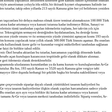
im konusu yapılabilir. Belirlenen kriterlere göre kanuni hadler içerisinde oranları
etiyle amortisman yoluyla itfa edilir, bir iktisadi kıymet oluşmaması halinde ise
n tutarlar, takip eden yıllarda 213 sayılı Kanuna göre her yıl belirlenen yeniden
arı taşıyanlara bir defaya mahsus olmak üzere teminat alınmaksızın 100.000 Türk
beş katına kadar artırmaya veya kanuni tutarına kadar indirmeye Bilim, Sanayi ve
lerinin tümü tarafından yapılan ödemelerin toplamı, her takvim yılı için
anır. Teknogirişim sermayesi desteğinden faydalananlara, bu desteğe konu
azancının yüzde onunu ve öz sermayenin yüzde yirmisini aşmayan kısmı 193 sayılı
 konusu yapılacak tutar yıllık olarak 500.000 Türk lirasını aşamaz. Bu oranları
nda kullanılmak üzere gelir ve kurumlar vergisi mükellefleri tarafından sağlanan
izi ile birlikte tahsil edilir.
izlenir. Özel hesaba aktarılan bu tutarlar, harcamanın yapıldığı dönemde katkı
 hesabı açan kuruluşun kazancının tespitinde gelir olarak dikkate alınmaz.
e geri ödemesiz olarak desteklenebilir.
rı kapsamında uluslararası kurumlardan ya da kamu kurum ve kuruluşlarından Ar-Ge
a tutulur. Bu fon, 193 sayılı Kanun ve 5520 sayılı Kanuna göre vergiye tabi
ermayeye ilâve dışında herhangi bir şekilde başka bir hesaba nakledilmesi veya
me çerçevesinde siparişe dayalı olarak yürüttükleri tasarım faaliyetleri bu
r-Ge veya tasarım faaliyetlerine ilişkin olarak yapılan harcamaların sadece yüzde
. Bu oranları ayrı ayrı veya birlikte iki katına kadar artırmaya veya kanuni
amamı Ar-Ge veya tasarım merkezi tarafından indirilebilir. Sipariş verenler, Ar-