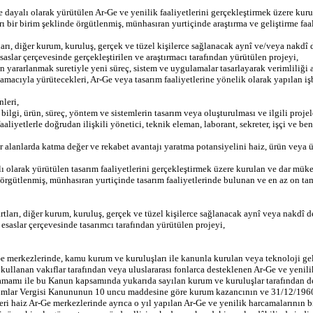
e dayalı olarak yürütülen Ar-Ge ve yenilik faaliyetlerini gerçekleştirmek üzere kur
ı bir birim şeklinde örgütlenmiş, münhasıran yurtiçinde araştırma ve geliştirme faa
tları, diğer kurum, kuruluş, gerçek ve tüzel kişilerce sağlanacak aynî ve/veya nakdî 
saslar çerçevesinde gerçekleştirilen ve araştırmacı tarafından yürütülen projeyi,
den yararlanmak suretiyle yeni süreç, sistem ve uygulamalar tasarlayarak verimlili
macıyla yürütecekleri, Ar-Ge veya tasarım faaliyetlerine yönelik olarak yapılan işb
nleri,
 bilgi, ürün, süreç, yöntem ve sistemlerin tasarım veya oluşturulması ve ilgili proj
aliyetlerle doğrudan ilişkili yönetici, teknik eleman, laborant, sekreter, işçi ve ben
lanlarda katma değer ve rekabet avantajı yaratma potansiyelini haiz, ürün veya ürün
ı olarak yürütülen tasarım faaliyetlerini gerçekleştirmek üzere kurulan ve dar müke
 örgütlenmiş, münhasıran yurtiçinde tasarım faaliyetlerinde bulunan ve en az on tam
artları, diğer kurum, kuruluş, gerçek ve tüzel kişilerce sağlanacak aynî veya nakdî d
 esaslar çerçevesinde tasarımcı tarafından yürütülen projeyi,
e merkezlerinde, kamu kurum ve kuruluşları ile kanunla kurulan veya teknoloji ge
llanan vakıflar tarafından veya uluslararası fonlarca desteklenen Ar-Ge ve yenilik
tamamı ile bu Kanun kapsamında yukarıda sayılan kurum ve kuruluşlar tarafından de
rumlar Vergisi Kanununun 10 uncu maddesine göre kurum kazancının ve 31/12/1960 t
eri haiz Ar-Ge merkezlerinde ayrıca o yıl yapılan Ar-Ge ve yenilik harcamalarının b