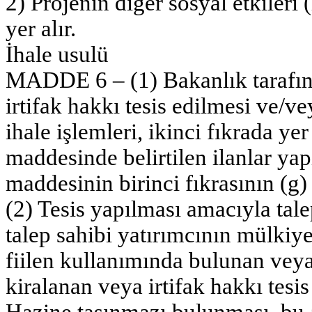
2) Projenin diğer sosyal etkileri 
yer alır.
İhale usulü
MADDE 6 – (1) Bakanlık tarafın
irtifak hakkı tesis edilmesi ve/v
ihale işlemleri, ikinci fıkrada ye
maddesinde belirtilen ilanlar ya
maddesinin birinci fıkrasının (g)
(2) Tesis yapılması amacıyla tale
talep sahibi yatırımcının mülkiye
fiilen kullanımında bulunan vey
kiralanan veya irtifak hakkı tesi
Hazine taşınmazı bulunması, bu al