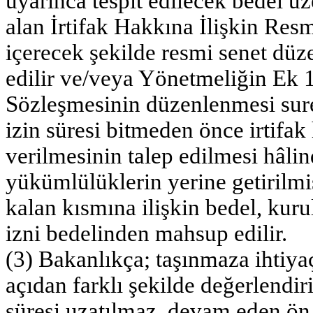
uyarınca tespit edilecek bedel 
alan İrtifak Hakkına İlişkin Re
içerecek şekilde resmi senet düze
edilir ve/veya Yönetmeliğin Ek 
Sözleşmesinin düzenlenmesi suret
izin süresi bitmeden önce irtifa
verilmesinin talep edilmesi hâli
yükümlülüklerin yerine getirilmi
kalan kısmına ilişkin bedel, kur
izni bedelinden mahsup edilir.
(3) Bakanlıkça; taşınmaza ihtiy
açıdan farklı şekilde değerlendir
süresi uzatılmaz, devam eden ön i