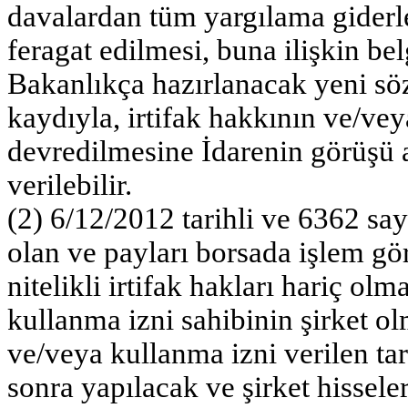
davalardan tüm yargılama giderler
feragat edilmesi, buna ilişkin be
Bakanlıkça hazırlanacak yeni sö
kaydıyla, irtifak hakkının ve/ve
devredilmesine İdarenin görüşü 
verilebilir.
(2) 6/12/2012 tarihli ve 6362 sa
olan ve payları borsada işlem gör
nitelikli irtifak hakları hariç olm
kullanma izni sahibinin şirket olm
ve/veya kullanma izni verilen tar
sonra yapılacak ve şirket hissele