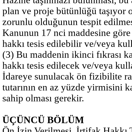
plan ve proje bütünlüğü taşıyor o
zorunlu olduğunun tespit edilmes
Kanunun 17 nci maddesine göre i
hakkı tesis edilebilir ve/veya kul
(3) Bu maddenin ikinci fıkrası k
hakkı tesis edilecek ve/veya kull
İdareye sunulacak ön fizibilite r
tutarının en az yüzde yirmisini 
sahip olması gerekir.
ÜÇÜNCÜ BÖLÜM
Ön İzin Verilmesi, İrtifak Hakkı 