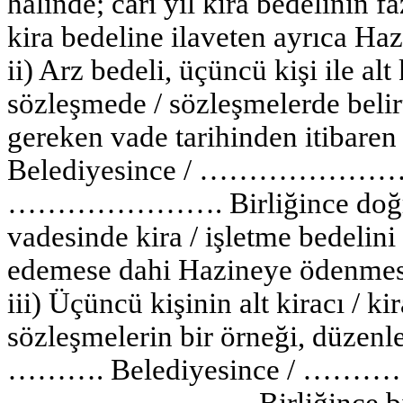
halinde; cari yıl kira bedelinin 
kira bedeline ilaveten ayrıca Haz
ii) Arz bedeli, üçüncü kişi ile alt
sözleşmede / sözleşmelerde belir
gereken vade tarihinden itib
Belediyesince / …………………….. 
…………………. Birliğince doğruda
vadesinde kira / işletme bedelini 
edemese dahi Hazineye ödenmesi
iii) Üçüncü kişinin alt kiracı / k
sözleşmelerin bir örneği, düze
………. Belediyesince / ……………
……………………. Birliğince b