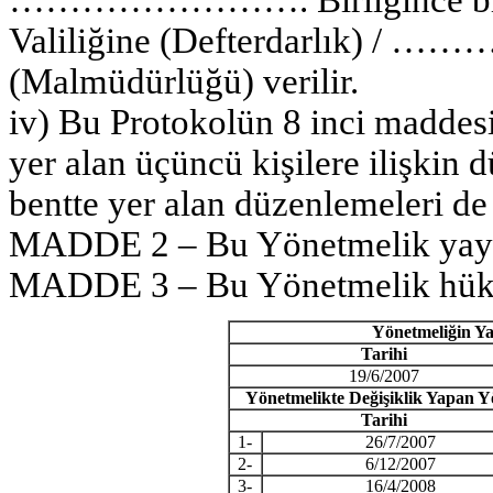
Valiliğine (Defterdarlık) 
(Malmüdürlüğü) verilir.
iv) Bu Protokolün 8 inci maddes
yer alan üçüncü kişilere ilişkin d
bentte yer alan düzenlemeleri de
MADDE 2 – Bu Yönetmelik yayımı
MADDE 3 – Bu Yönetmelik hüküm
Yönetmeliğin Ya
Tarihi
19/6/2007
Yönetmelikte Değişiklik Yapan Y
Tarihi
1-
26/7/2007
2-
6/12/2007
3-
16/4/2008