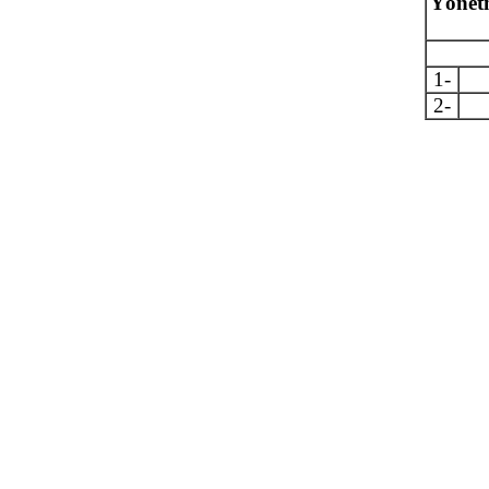
Yönetm
1-
2-