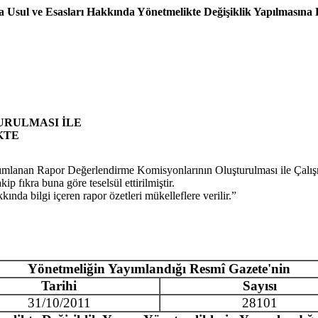
 Usul ve Esasları Hakkında Yönetmelikte Değişiklik Yapılmasına 
RULMASI İLE
KTE
ımlanan Rapor Değerlendirme Komisyonlarının Oluşturulması ile Çalı
p fıkra buna göre teselsül ettirilmiştir.
nda bilgi içeren rapor özetleri mükelleflere verilir.”
Yönetmeliğin Yayımlandığı Resmî Gazete'nin
Tarihi
Sayısı
31/10/2011
28101