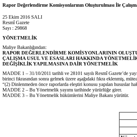
Rapor Değerlendirme Komisyonlarının Oluşturulması İle Çalışma
25 Ekim 2016 SALI
Resmî Gazete
Sayı : 29868
YÖNETMELİK
Maliye Bakanlığından:
RAPOR DEĞERLENDİRME KOMİSYONLARININ OLUŞTU
ÇALIŞMA USUL VE ESASLARI HAKKINDA YÖNETMELİ
DEĞİŞİKLİK YAPILMASINA DAİR YÖNETMELİK
MADDE 1 – 31/10/2011 tarihli ve 28101 sayılı Resmî Gazete’de yay
birinci fıkrasından sonra gelmek üzere aşağıdaki fıkra eklenmiş, müteaki
“(2) Dinlenmeden önce raporlarda eleştiri konusu yapılan hususlar hakkı
MADDE 2 – Bu Yönetmelik yayımı tarihinde yürürlüğe girer.
MADDE 3 – Bu Yönetmelik hükümlerini Maliye Bakanı yürütür.