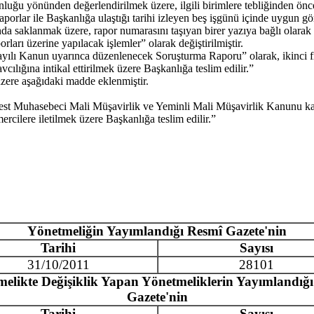
gunluğu yönünden değerlendirilmek üzere, ilgili birimlere tebliğinden ön
porlar ile Başkanlığa ulaştığı tarihi izleyen beş işgünü içinde uygun görü
da saklanmak üzere, rapor numarasını taşıyan birer yazıya bağlı olarak il
rı üzerine yapılacak işlemler” olarak değiştirilmiştir.
 Kanun uyarınca düzenlenecek Soruşturma Raporu” olarak, ikinci fıkras
ılığına intikal ettirilmek üzere Başkanlığa teslim edilir.”
re aşağıdaki madde eklenmiştir.
t Muhasebeci Mali Müşavirlik ve Yeminli Mali Müşavirlik Kanunu kap
ercilere iletilmek üzere Başkanlığa teslim edilir.”
Yönetmeliğin Yayımlandığı Resmî Gazete'nin
Tarihi
Sayısı
31/10/2011
28101
elikte Değişiklik Yapan Yönetmeliklerin Yayımlandığ
Gazete'nin
Tarihi
Sayısı