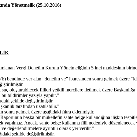
ında Yönetmelik (25.10.2016)
LİK
anan Vergi Denetim Kurulu Yönetmeliğinin 5 inci maddesinin birinci f
b) bendinde yer alan “denetim ve” ibaresinden sonra gelmek üzere “idar
tirilmiştir.
 oluşturabilecek fiilleri yetkili mercilere iletilmek üzere Başkanlığa bi
bu bildirimler yazıyla yapılır.”
ki şekilde değiştirilmiştir.
şkanlık tarafından uzatılabilir.”
sonra gelmek üzere aşağıdaki fıkra eklenmiştir.
 Raporunun başka bir mükellefin sahte belge kullandığına ilişkin tespi
 yapılmaz. Ancak, sahte belge kullanma fiili nedeniyle düzenlenecek ver
ve değerlendirmelere ayrıntılı olarak yer verilir.”
aki şekilde değiştirilmiştir.