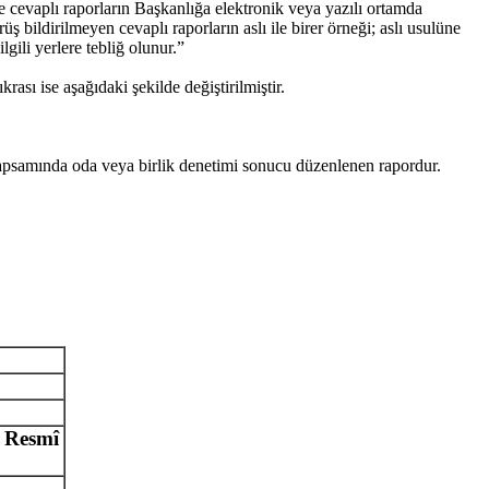
ce cevaplı raporların Başkanlığa elektronik veya yazılı ortamda
ş bildirilmeyen cevaplı raporların aslı ile birer örneği; aslı usulüne
gili yerlere tebliğ olunur.”
ı ise aşağıdaki şekilde değiştirilmiştir.
samında oda veya birlik denetimi sonucu düzenlenen rapordur.
ı Resmî