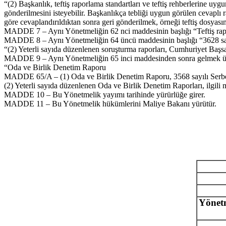
“(2) Başkanlık, teftiş raporlama standartları ve teftiş rehberlerine uy
gönderilmesini isteyebilir. Başkanlıkça tebliği uygun görülen cevaplı ra
göre cevaplandırıldıktan sonra geri gönderilmek, örneği teftiş dosyasın
MADDE 7 – Aynı Yönetmeliğin 62 nci maddesinin başlığı “Teftiş raporla
MADDE 8 – Aynı Yönetmeliğin 64 üncü maddesinin başlığı “3628 sayılı
“(2) Yeterli sayıda düzenlenen soruşturma raporları, Cumhuriyet Başsavc
MADDE 9 – Aynı Yönetmeliğin 65 inci maddesinden sonra gelmek üze
“Oda ve Birlik Denetim Raporu
MADDE 65/A – (1) Oda ve Birlik Denetim Raporu, 3568 sayılı Serbes
(2) Yeterli sayıda düzenlenen Oda ve Birlik Denetim Raporları, ilgili m
MADDE 10 – Bu Yönetmelik yayımı tarihinde yürürlüğe girer.
MADDE 11 – Bu Yönetmelik hükümlerini Maliye Bakanı yürütür.
Yönetm