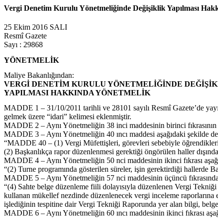
Vergi Denetim Kurulu Yönetmeliğinde Değişiklik Yapılması Hakk
25 Ekim 2016 SALI
Resmî Gazete
Sayı : 29868
YÖNETMELİK
Maliye Bakanlığından:
VERGİ DENETİM KURULU YÖNETMELİĞİNDE DEĞİŞİK
YAPILMASI HAKKINDA YÖNETMELİK
MADDE 1 – 31/10/2011 tarihli ve 28101 sayılı Resmî Gazete’de yayıml
gelmek üzere “idari” kelimesi eklenmiştir.
MADDE 2 – Aynı Yönetmeliğin 38 inci maddesinin birinci fıkrasının (
MADDE 3 – Aynı Yönetmeliğin 40 ıncı maddesi aşağıdaki şekilde değiş
“MADDE 40 – (1) Vergi Müfettişleri, görevleri sebebiyle öğrendikleri suç
(2) Başkanlıkça rapor düzenlenmesi gerektiği öngörülen haller dışında 
MADDE 4 – Aynı Yönetmeliğin 50 nci maddesinin ikinci fıkrası aşağıda
“(2) Turne programında gösterilen süreler, işin gerektirdiği hallerde Ba
MADDE 5 – Aynı Yönetmeliğin 57 nci maddesinin üçüncü fıkrasından 
“(4) Sahte belge düzenleme fiili dolayısıyla düzenlenen Vergi Tekniği
kullanan mükellef nezdinde düzenlenecek vergi inceleme raporlarına ek
işlediğinin tespitine dair Vergi Tekniği Raporunda yer alan bilgi, belge 
MADDE 6 – Aynı Yönetmeliğin 60 ıncı maddesinin ikinci fıkrası aşağıd