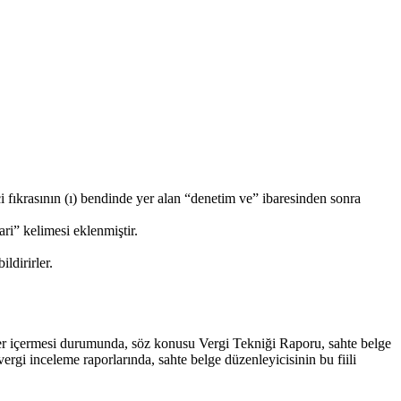
ıkrasının (ı) bendinde yer alan “denetim ve” ibaresinden sonra
i” kelimesi eklenmiştir.
ldirirler.
tler içermesi durumunda, söz konusu Vergi Tekniği Raporu, sahte belge
gi inceleme raporlarında, sahte belge düzenleyicisinin bu fiili