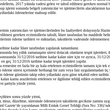
 bedellerin, 2017 yılında vadesi gelen ve tahsil edilmesi gereken normal
sup işlemi sonunda belgeli yatırımcılar ve işletmecilerin alacaklarının k
 yıllardaki ödemelerine mahsup edilir.
in yatırımcıları ve işletmecilerinden bu faaliyetleri dolayısıyla Hazin
dilmesi gereken ecrimisillerin tahsili, İdare tarafından bu maddede belirt
ksitlerinin ödeme tarihleri ve miktarları, taksitlerin vadesinde ödenmemesi
arihine kadar İdare tarafından yapılarak tamamlanır.
arasında beş yıllık zamanaşımı süresi dolacak olanların tespit işlemler
ri sonrasında 31/12/2016 tarihine kadar kalan süre için ve ayrıca, 31/12
en geç 31/12/2016 tarihine kadar tespit işlemleri yapılır.
a ermesine en fazla bir ay kala ertelenen ecrimisillerin tamamı için tek ec
len ödeme süresi içerisinde herhangi bir zam veya faiz uygulanmadan üç yı
nin ödeme gününün takip eden yıllardaki aynı güne tekabül eden tarihtir.
an kamu arazilerinin ertelenen ve ilgilisine tebliğ edilen ecrimisiller
si şartıyla yüzde yirmi,
çtikten sonra yüzde yirmi,
ler, itiraz, düzeltme, süresinde ödenmeyen taksitlerin gecikme zammı uy
smî Gazete’de yayımlanan Milli Emlak Genel Tebliği (Sıra No: 336)’nde 
r dışında kalan kamu arazilerinin ertelenen ecrimisillerine yapılacak i