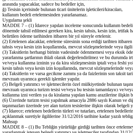
arasında yapacaklar, sadece bu bedeller için,
ğ) Tesisin içerisinde bulunan ticari ünitelerin işleticileri/kiracıları,
kullanım bedeli ertelemesinden yararlanamaz.
Uygulama şekli
MADDE 7 – (1) İdarece yapılan inceleme sonucunda kullanım bedeli ertel
dönemde tahsil edilmesi gereken kira, kesin tahsis, kesin izin, irtifak 
belirtilen ödeme tarihinden itibaren bir yıl süreyle ertelenir.
(2) Ertelenen alacaklar, erteleme süresinin sona erdiği tarihten itibare
tahsis veya kesin izin koşullarında, mevcut sözleşmelerinde veya ilgili
(3) Taksitlerin herhangi birinin vadesinde ödenmemesi veya eksik öd
yararlanma şartlarının ihlali olarak değerlendirilmez ve bu durumda irt
ve/veya kullanma izninin ya da kira sözleşmesinin iptali veya feshi 
kesin tahsis veya kesin izin koşullarında, mevcut sözleşmelerinde veya
(4) Taksitlerin ve varsa gecikme zammı ya da faizlerinin son taksit ta
mevzuatı uyarınca gerekli işlemler yapılır.
(5) Belgeli yatırımcı ve işletmecilerin özel mülkiyetinde bulunan taşınma
mevzuatı uyarınca turizm tesisi ve/veya bu tesisin tamamlayıcı ve/veya 
kullanma izni verilen ya da kiralama yapılan kamu arazilerine ilişkin be
(6) Üzerinde turizm tesisi yapılmak amacıyla 2886 sayılı Kanun ve diğ
taşınmazları üzerinde yer alan turizm tesislerine ilişkin olarak belgeli 
(7) İdarece; ertelenen bedellerin türleri ve tutarları, ertelenen bedelle
açıklanmak suretiyle ilgililerine 31/12/2016 tarihine kadar yazılı tebliga
Mahsup
MADDE 8 – (1) Bu Tebliğin yürürlüğe girdiği tarihten önce ertelemey
yararlanmak isteyen belgeli yatırımcı ve işletmeciler tarafından 31/12