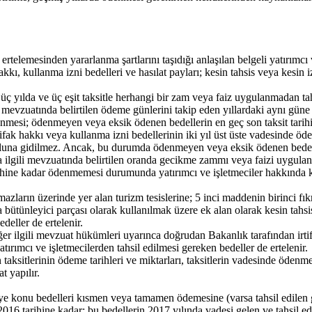
emesinden yararlanma şartlarını taşıdığı anlaşılan belgeli yatırımcı ve
hakkı, kullanma izni bedelleri ve hasılat payları; kesin tahsis veya kesi
n üç yılda ve üç eşit taksitle herhangi bir zam veya faiz uygulanmadan ta
 mevzuatında belirtilen ödeme günlerini takip eden yıllardaki aynı güne t
enmesi; ödenmeyen veya eksik ödenen bedellerin en geç son taksit tarih
ifak hakkı veya kullanma izni bedellerinin iki yıl üst üste vadesinde öde
yoluna gidilmez. Ancak, bu durumda ödenmeyen veya eksik ödenen bedell
 ilgili mevzuatında belirtilen oranda gecikme zammı veya faizi uygulanar
rihine kadar ödenmemesi durumunda yatırımcı ve işletmeciler hakkında kes
zların üzerinde yer alan turizm tesislerine; 5 inci maddenin birinci fıkra
bütünleyici parçası olarak kullanılmak üzere ek alan olarak kesin tahsis y
deller de ertelenir.
er ilgili mevzuat hükümleri uyarınca doğrudan Bakanlık tarafından irtif
yatırımcı ve işletmecilerden tahsil edilmesi gereken bedeller de ertelenir.
rin taksitlerinin ödeme tarihleri ve miktarları, taksitlerin vadesinde öden
t yapılır.
e konu bedelleri kısmen veya tamamen ödemesine (varsa tahsil edilen 
/2016 tarihine kadar; bu bedellerin 2017 yılında vadesi gelen ve tahsil 