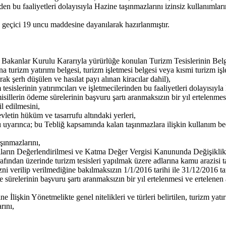
nden bu faaliyetleri dolayısıyla Hazine taşınmazlarını izinsiz kullanımla
geçici 19 uncu maddesine dayanılarak hazırlanmıştır.
ılı Bakanlar Kurulu Kararıyla yürürlüğe konulan Turizm Tesislerinin Bel
a turizm yatırımı belgesi, turizm işletmesi belgesi veya kısmi turizm iş
rak şerh düşülen ve hasılat payı alınan kiracılar dahil),
esislerinin yatırımcıları ve işletmecilerinden bu faaliyetleri dolayısıyl
sillerin ödeme sürelerinin başvuru şartı aranmaksızın bir yıl ertelenmesi
l edilmesini,
letin hüküm ve tasarrufu altındaki yerleri,
 uyarınca; bu Tebliğ kapsamında kalan taşınmazlara ilişkin kullanım bedel
şınmazlarını,
alların Değerlendirilmesi ve Katma Değer Vergisi Kanununda Değişikl
rafından üzerinde turizm tesisleri yapılmak üzere adlarına kamu arazisi 
izni verilip verilmediğine bakılmaksızın 1/1/2016 tarihi ile 31/12/2016 ta
e sürelerinin başvuru şartı aranmaksızın bir yıl ertelenmesi ve ertelenen 
ne İlişkin Yönetmelikte genel nitelikleri ve türleri belirtilen, turizm ya
rını,