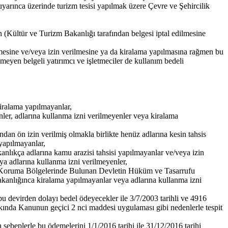
uyarınca üzerinde turizm tesisi yapılmak üzere Çevre ve Şehircilik
an (Kültür ve Turizm Bakanlığı tarafından belgesi iptal edilmesine
dilmesine ve/veya izin verilmesine ya da kiralama yapılmasına rağmen bu
lmeyen belgeli yatırımcı ve işletmeciler de kullanım bedeli
kiralama yapılmayanlar,
enler, adlarına kullanma izni verilmeyenler veya kiralama
ndan ön izin verilmiş olmakla birlikte henüz adlarına kesin tahsis
 yapılmayanlar,
kanlıkça adlarına kamu arazisi tahsisi yapılmayanlar ve/veya izin
ya adlarına kullanma izni verilmeyenler,
e Koruma Bölgelerinde Bulunan Devletin Hüküm ve Tasarrufu
Bakanlığınca kiralama yapılmayanlar veya adlarına kullanma izni
bu devirden dolayı bedel ödeyecekler ile 3/7/2003 tarihli ve 4916
nda Kanunun geçici 2 nci maddesi uygulaması gibi nedenlerle tespit
sebeplerle bu ödemelerini 1/1/2016 tarihi ile 31/12/2016 tarihi