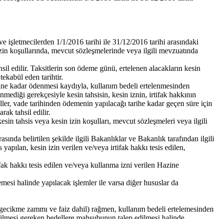
 işletmecilerden 1/1/2016 tarihi ile 31/12/2016 tarihi arasındaki
n izin koşullarında, mevcut sözleşmelerinde veya ilgili mevzuatında
hsil edilir. Taksitlerin son ödeme günü, ertelenen alacakların kesin
ekabül eden tarihtir.
ine kadar ödenmesi kaydıyla, kullanım bedeli ertelenmesinden
nmediği gerekçesiyle kesin tahsisin, kesin iznin, irtifak hakkının
er, vade tarihinden ödemenin yapılacağı tarihe kadar geçen süre için
ak tahsil edilir.
in tahsis veya kesin izin koşulları, mevcut sözleşmeleri veya ilgili
sında belirtilen şekilde ilgili Bakanlıklar ve Bakanlık tarafından ilgili
apılan, kesin izin verilen ve/veya irtifak hakkı tesis edilen,
ak hakkı tesis edilen ve/veya kullanma izni verilen Hazine
memesi halinde yapılacak işlemler ile varsa diğer hususlar da
gecikme zammı ve faiz dahil) rağmen, kullanım bedeli ertelemesinden
edilmesi gereken bedellere mahsubunun talep edilmesi halinde,