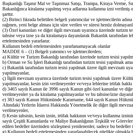
Başkanlığı Taşınır Mal ve Taşınmaz Satışı, Trampa, Kiraya Verme, Sını
Bakanlığınca kiralama yapılmış veya adlarına kullanma izni verilmiş o
şarttır.
(2) Birinci fıkrada belirtilen belgeli yatırımcılar ve işletmecilerin a
rağmen, yeni belge alması için süre verilen ve süresi henüz dolmayanla
(3) Özel kanunları ve diğer ilgili mevzuatı uyarınca üzerinde turizm t
tahsise veya izne ya da kiralamaya dayanılarak Bakanlık tarafından leh
ertelemesinden yararlanır.
Kullanım bedeli ertelemesinden yararlanamayacak olanlar
MADDE 6 – (1) Belgeli yatırımcı ve işletmecilerden;
a) Kültür ve Turizm Bakanlığı tarafından üzerinde turizm tesisi yapılm
b) Orman ve Su İşleri Bakanlığı tarafından turizm tesisi yapılmak ama
c) Bakanlık tarafından turizm tesisi yapılmak üzere ilgili mevzuatı uya
yapılmayanlar,
ç) İlgili mevzuatı uyarınca üzerinde turizm tesisi yapılmak üzere Kült
yapılmayanlar, kesin izin verilmeyenler ve/veya lehlerine irtifak hakk
d) 3465 sayılı Kanun ile 3996 sayılı Kanun gibi özel kanunlar ve diğer 
verilmeyenler ya da kiralama yapılmayanlar ve bu tahsise/izne dayanıla
e) 383 sayılı Kanun Hükmünde Kararname, 644 sayılı Kanun Hükmünd
Altındaki Yerlerin İdaresi Hakkında Yönetmelik ile diğer ilgili mevzu
verilmeyenler,
f) Kesin tahsisin, kesin iznin, irtifak hakkının ve/veya kullanma izni
sayılı Çeşitli Kanunlarda ve Maliye Bakanlığının Teşkilât ve Görev
edilen bedeller üzerinden sözleşmesi yenilenenler, sadece bu bedeller i
g) Kullanım bedeli ertelemesinden yararlanabilecek nitelikte olmakla 