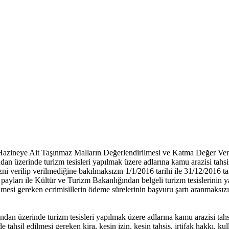
 Hazineye Ait Taşınmaz Malların Değerlendirilmesi ve Katma Değer V
dan üzerinde turizm tesisleri yapılmak üzere adlarına kamu arazisi tahs
izni verilip verilmediğine bakılmaksızın 1/1/2016 tarihi ile 31/12/2016 t
at payları ile Kültür ve Turizm Bakanlığından belgeli turizm tesislerinin y
mesi gereken ecrimisillerin ödeme sürelerinin başvuru şartı aranmaksızın 
ndan üzerinde turizm tesisleri yapılmak üzere adlarına kamu arazisi tahs
 tahsil edilmesi gereken kira, kesin izin, kesin tahsis, irtifak hakkı, ku