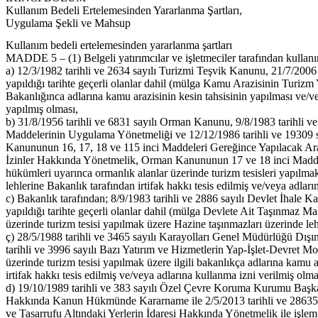
Kullanım Bedeli Ertelemesinden Yararlanma Şartları,
Uygulama Şekli ve Mahsup
Kullanım bedeli ertelemesinden yararlanma şartları
MADDE 5 – (1) Belgeli yatırımcılar ve işletmeciler tarafından kullanım
a) 12/3/1982 tarihli ve 2634 sayılı Turizmi Teşvik Kanunu, 21/7/200
yapıldığı tarihte geçerli olanlar dahil (mülga Kamu Arazisinin Turizm
Bakanlığınca adlarına kamu arazisinin kesin tahsisinin yapılması ve/vey
yapılmış olması,
b) 31/8/1956 tarihli ve 6831 sayılı Orman Kanunu, 9/8/1983 tarihli 
Maddelerinin Uygulama Yönetmeliği ve 12/12/1986 tarihli ve 19309 say
Kanununun 16, 17, 18 ve 115 inci Maddeleri Gereğince Yapılacak Araz
İzinler Hakkında Yönetmelik, Orman Kanununun 17 ve 18 inci Maddel
hükümleri uyarınca ormanlık alanlar üzerinde turizm tesisleri yapılma
lehlerine Bakanlık tarafından irtifak hakkı tesis edilmiş ve/veya adları
c) Bakanlık tarafından; 8/9/1983 tarihli ve 2886 sayılı Devlet İhale
yapıldığı tarihte geçerli olanlar dahil (mülga Devlete Ait Taşınmaz M
üzerinde turizm tesisi yapılmak üzere Hazine taşınmazları üzerinde lehl
ç) 28/5/1988 tarihli ve 3465 sayılı Karayolları Genel Müdürlüğü Dış
tarihli ve 3996 sayılı Bazı Yatırım ve Hizmetlerin Yap-İşlet-Devret Mo
üzerinde turizm tesisi yapılmak üzere ilgili bakanlıkça adlarına kamu a
irtifak hakkı tesis edilmiş ve/veya adlarına kullanma izni verilmiş olma
d) 19/10/1989 tarihli ve 383 sayılı Özel Çevre Koruma Kurumu Başka
Hakkında Kanun Hükmünde Kararname ile 2/5/2013 tarihli ve 28635 s
ve Tasarrufu Altındaki Yerlerin İdaresi Hakkında Yönetmelik ile işle