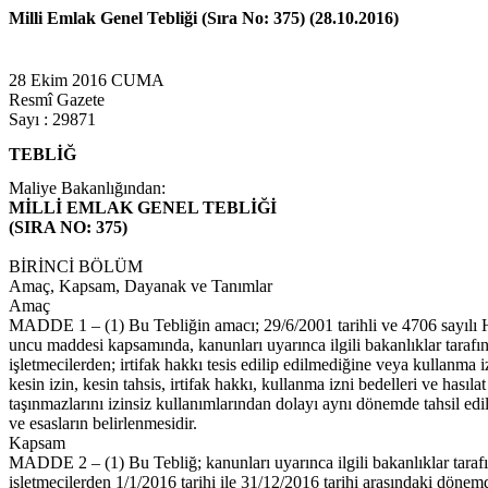
Milli Emlak Genel Tebliği (Sıra No: 375) (28.10.2016)
28 Ekim 2016 CUMA
Resmî Gazete
Sayı : 29871
TEBLİĞ
Maliye Bakanlığından:
MİLLİ EMLAK GENEL TEBLİĞİ
(SIRA NO: 375)
BİRİNCİ BÖLÜM
Amaç, Kapsam, Dayanak ve Tanımlar
Amaç
MADDE 1 – (1) Bu Tebliğin amacı; 29/6/2001 tarihli ve 4706 sayılı
uncu maddesi kapsamında, kanunları uyarınca ilgili bakanlıklar tarafın
işletmecilerden; irtifak hakkı tesis edilip edilmediğine veya kullanma 
kesin izin, kesin tahsis, irtifak hakkı, kullanma izni bedelleri ve hasıl
taşınmazlarını izinsiz kullanımlarından dolayı aynı dönemde tahsil edil
ve esasların belirlenmesidir.
Kapsam
MADDE 2 – (1) Bu Tebliğ; kanunları uyarınca ilgili bakanlıklar tarafı
işletmecilerden 1/1/2016 tarihi ile 31/12/2016 tarihi arasındaki dönemde