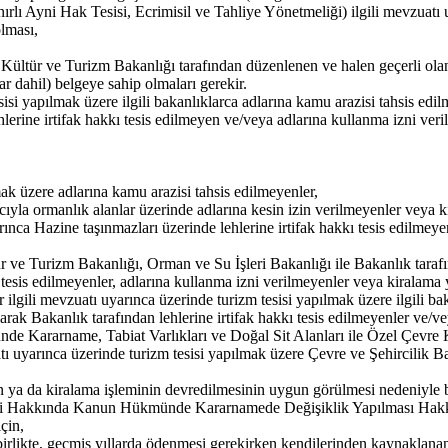
rlı Ayni Hak Tesisi, Ecrimisil ve Tahliye Yönetmeliği) ilgili mevzuatı 
lması,
dına Kültür ve Turizm Bakanlığı tarafından düzenlenen ve halen geçerli ol
r dahil) belgeye sahip olmaları gerekir.
esisi yapılmak üzere ilgili bakanlıklarca adlarına kamu arazisi tahsis e
lerine irtifak hakkı tesis edilmeyen ve/veya adlarına kullanma izni veri
ak üzere adlarına kamu arazisi tahsis edilmeyenler,
cıyla ormanlık alanlar üzerinde adlarına kesin izin verilmeyenler veya 
rınca Hazine taşınmazları üzerinde lehlerine irtifak hakkı tesis edilmey
ür ve Turizm Bakanlığı, Orman ve Su İşleri Bakanlığı ile Bakanlık tarafı
ı tesis edilmeyenler, adlarına kullanma izni verilmeyenler veya kiralama
ilgili mevzuatı uyarınca üzerinde turizm tesisi yapılmak üzere ilgili ba
rak Bakanlık tarafından lehlerine irtifak hakkı tesis edilmeyenler ve/ve
e Kararname, Tabiat Varlıkları ve Doğal Sit Alanları ile Özel Çevr
atı uyarınca üzerinde turizm tesisi yapılmak üzere Çevre ve Şehircilik 
nin ya da kiralama işleminin devredilmesinin uygun görülmesi nedeniyle 
leri Hakkında Kanun Hükmünde Kararnamede Değişiklik Yapılması Hakkı
çin,
birlikte, geçmiş yıllarda ödenmesi gerekirken kendilerinden kaynaklanan 