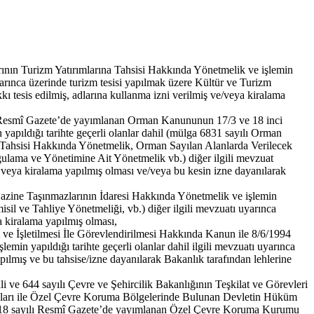
rının Turizm Yatırımlarına Tahsisi Hakkında Yönetmelik ve işlemin
yarınca üzerinde turizm tesisi yapılmak üzere Kültür ve Turizm
kı tesis edilmiş, adlarına kullanma izni verilmiş ve/veya kiralama
yılı Resmî Gazete’de yayımlanan Orman Kanununun 17/3 ve 18 inci
apıldığı tarihte geçerli olanlar dahil (mülga 6831 sayılı Orman
n Tahsisi Hakkında Yönetmelik, Orman Sayılan Alanlarda Verilecek
lama ve Yönetimine Ait Yönetmelik vb.) diğer ilgili mevzuat
ş veya kiralama yapılmış olması ve/veya bu kesin izne dayanılarak
 Hazine Taşınmazlarının İdaresi Hakkında Yönetmelik ve işlemin
sil ve Tahliye Yönetmeliği, vb.) diğer ilgili mevzuatı uyarınca
ya kiralama yapılmış olması,
 ve İşletilmesi İle Görevlendirilmesi Hakkında Kanun ile 8/6/1994
min yapıldığı tarihte geçerli olanlar dahil ilgili mevzuatı uyarınca
apılmış ve bu tahsise/izne dayanılarak Bakanlık tarafından lehlerine
e 644 sayılı Çevre ve Şehircilik Bakanlığının Teşkilat ve Görevleri
anları ile Özel Çevre Koruma Bölgelerinde Bulunan Devletin Hüküm
ve 26518 sayılı Resmî Gazete’de yayımlanan Özel Çevre Koruma Kurumu