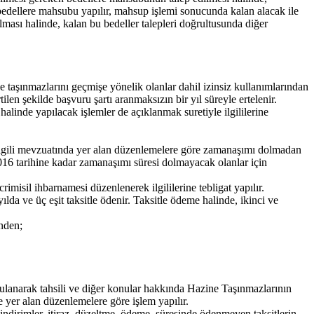
 bedellere mahsubu yapılır, mahsup işlemi sonucunda kalan alacak ile
alması halinde, kalan bu bedeller talepleri doğrultusunda diğer
e taşınmazlarını geçmişe yönelik olanlar dahil izinsiz kullanımlarından
ilen şekilde başvuru şartı aranmaksızın bir yıl süreyle ertelenir.
 halinde yapılacak işlemler de açıklanmak suretiyle ilgililerine
i, ilgili mevzuatında yer alan düzenlemelere göre zamanaşımı dolmadan
/2016 tarihine kadar zamanaşımı süresi dolmayacak olanlar için
rimisil ihbarnamesi düzenlenerek ilgililerine tebligat yapılır.
lda ve üç eşit taksitle ödenir. Taksitle ödeme halinde, ikinci ve
inden;
gulanarak tahsili ve diğer konular hakkında Hazine Taşınmazlarının
yer alan düzenlemelere göre işlem yapılır.
ndirimler, itiraz, düzeltme, ödeme, süresinde ödenmeyen taksitlerin