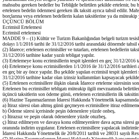
mahsubu gereken bedeller bu Tebliğde belirtilen şekilde ertelenir, bu
ertelenen bedelin ödenmesi gereken ilk taksiti ayrıca tahsil edilir. Mah
borçlarına veya ertelenen bedellerin kalan taksitlerine ya da müteakip
ÜÇÜNCÜ BÖLÜM
Ecrimisil Ertelemesi
Ecrimisil ertelemesi
MADDE 9 – (1) Kültür ve Turizm Bakanlığından belgeli turizm tesislerin
dolayı 1/1/2016 tarihi ile 31/12/2016 tarihi arasındaki dönemde tahsil e
(2) İdarece; ertelenen ecrimisiller ve tutarları, ertelenen bedellerin ta
31/12/2016 tarihine kadar yazılı tebligat yapılır.
(3) Ertelemeye konu ecrimisillerin tespit işlemleri en geç 31/12/2016 t
(4) Ertelemeye konu ecrimisillerden 1/1/2016 ile 31/12/2016 tarihleri 
en geç bir ay önce yapılır. Bu şekilde yapılan ecrimisil tespit işlemle
31/12/2016 tarihine kadar olan izinsiz kullanımları kapsayacak şekilde 
(5) Ertelenen ecrimisillere ilişkin olarak İdarece erteleme süresinin son
Ertelenen bu ecrimisiller tebligatı müteakip ilgili mevzuatında belirti
üçüncü taksitlerin son ödeme günü, ertelenen ecrimisillerin ilk taksiti
(6) Hazine Taşınmazlarının İdaresi Hakkında Yönetmelik kapsamında kal
a) İtiraz süresi olan altmış günü geçmeyen ecrimisillere itiraz edilmeme
b) Ödeme süresi içerisinde peşin ödenenlere yüzde onbeş,
c) İtirazsız ve peşin olarak ödenenlere yüzde otuzbeş,
ç) İtiraz edilmeyen ve davaya konu edilmeyenlere dava açma süresi ge
oranında indirim uygulanır. Ertelenen ecrimisillere yapılacak indirim
İdaresi Hakkında Yönetmelik ile 20/8/2011 tarihli ve 28031 sayılı Re
(7) Hazine Taşınmazlarının İdaresi Hakkında Yönetmelik kapsamındakile