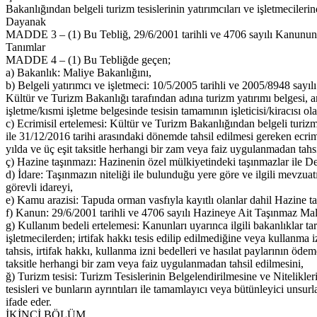
Bakanlığından belgeli turizm tesislerinin yatırımcıları ve işletmecileri
Dayanak
MADDE 3 – (1) Bu Tebliğ, 29/6/2001 tarihli ve 4706 sayılı Kanunun 
Tanımlar
MADDE 4 – (1) Bu Tebliğde geçen;
a) Bakanlık: Maliye Bakanlığını,
b) Belgeli yatırımcı ve işletmeci: 10/5/2005 tarihli ve 2005/8948 say
Kültür ve Turizm Bakanlığı tarafından adına turizm yatırımı belgesi, an
işletme/kısmi işletme belgesinde tesisin tamamının işleticisi/kiracısı ola
c) Ecrimisil ertelemesi: Kültür ve Turizm Bakanlığından belgeli turizm t
ile 31/12/2016 tarihi arasındaki dönemde tahsil edilmesi gereken ecrimi
yılda ve üç eşit taksitle herhangi bir zam veya faiz uygulanmadan tahsi
ç) Hazine taşınmazı: Hazinenin özel mülkiyetindeki taşınmazlar ile Dev
d) İdare: Taşınmazın niteliği ile bulunduğu yere göre ve ilgili mevzuatı
görevli idareyi,
e) Kamu arazisi: Tapuda orman vasfıyla kayıtlı olanlar dahil Hazine ta
f) Kanun: 29/6/2001 tarihli ve 4706 sayılı Hazineye Ait Taşınmaz M
g) Kullanım bedeli ertelemesi: Kanunları uyarınca ilgili bakanlıklar ta
işletmecilerden; irtifak hakkı tesis edilip edilmediğine veya kullanma 
tahsis, irtifak hakkı, kullanma izni bedelleri ve hasılat paylarının ödem
taksitle herhangi bir zam veya faiz uygulanmadan tahsil edilmesini,
ğ) Turizm tesisi: Turizm Tesislerinin Belgelendirilmesine ve Nitelikleri
tesisleri ve bunların ayrıntıları ile tamamlayıcı veya bütünleyici unsurla
ifade eder.
İKİNCİ BÖLÜM