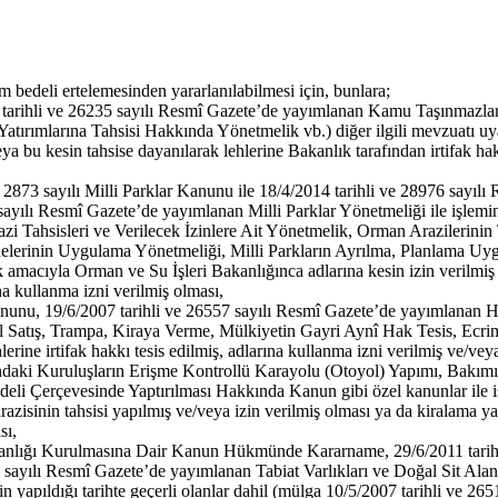
 bedeli ertelemesinden yararlanılabilmesi için, bunlara;
6 tarihli ve 26235 sayılı Resmî Gazete’de yayımlanan Kamu Taşınmazla
 Yatırımlarına Tahsisi Hakkında Yönetmelik vb.) diğer ilgili mevzuatı u
a bu kesin tahsise dayanılarak lehlerine Bakanlık tarafından irtifak hak
ve 2873 sayılı Milli Parklar Kanunu ile 18/4/2014 tarihli ve 28976 sa
ılı Resmî Gazete’de yayımlanan Milli Parklar Yönetmeliği ile işlemin y
i Tahsisleri ve Verilecek İzinlere Ait Yönetmelik, Orman Arazilerini
erinin Uygulama Yönetmeliği, Milli Parkların Ayrılma, Planlama Uygu
k amacıyla Orman ve Su İşleri Bakanlığınca adlarına kesin izin verilmi
na kullanma izni verilmiş olması,
 Kanunu, 19/6/2007 tarihli ve 26557 sayılı Resmî Gazete’de yayımlanan
al Satış, Trampa, Kiraya Verme, Mülkiyetin Gayri Aynî Hak Tesis, Ecrimi
erine irtifak hakkı tesis edilmiş, adlarına kullanma izni verilmiş ve/ve
ındaki Kuruluşların Erişme Kontrollü Karayolu (Otoyol) Yapımı, Bakımı
deli Çerçevesinde Yaptırılması Hakkında Kanun gibi özel kanunlar ile işle
razisinin tahsisi yapılmış ve/veya izin verilmiş olması ya da kiralama y
sı,
nlığı Kurulmasına Dair Kanun Hükmünde Kararname, 29/6/2011 tarihli v
ayılı Resmî Gazete’de yayımlanan Tabiat Varlıkları ve Doğal Sit Al
min yapıldığı tarihte geçerli olanlar dahil (mülga 10/5/2007 tarihli 