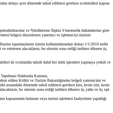
rından dolayı aynı dönemde tahsil edilmesi gereken ecrimisilleri kapsar.
gelendirilmesine ve Niteliklerine İlişkin Yönetmelik hükümlerine göre
letmesi belgesi düzenlenen yatırımcı ve işletmeciyi (turizm
a Hazine taşınmazlarını izinsiz kullanımlarından dolayı 1/1/2016 tarihi
 ve ertelenen alacakların, bu sürenin sona erdiği tarihten itibaren üç
leri ile ecrimisilin tahsili dahil her türlü işlemleri yapmaya yetkili ve
ik Yapılması Hakkında Kanunu,
tahsis edilen Kültür ve Turizm Bakanlığından belgeli yatırımcılar ve
rihi arasındaki dönemde tahsil edilmesi gereken kira, kesin izin, kesin
alacakların, bu sürenin sona erdiği tarihten itibaren üç yılda ve üç eşit
tırımı kapsamında bulunan veya turizm işletmesi faaliyetinin yapıldığı