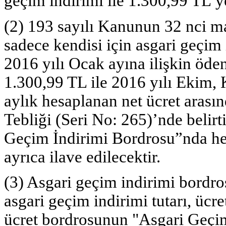
geçim indirimi ile 1.300,99 TL’
(2) 193 sayılı Kanunun 32 nci m
sadece kendisi için asgari geçim 
2016 yılı Ocak ayına ilişkin öde
1.300,99 TL ile 2016 yılı Ekim, K
aylık hesaplanan net ücret arasın
Tebliği (Seri No: 265)’nde belir
Geçim İndirimi Bordrosu”nda he
ayrıca ilave edilecektir.
(3) Asgari geçim indirimi bordro
asgari geçim indirimi tutarı, ücr
ücret bordrosunun "Asgari Geçim İ