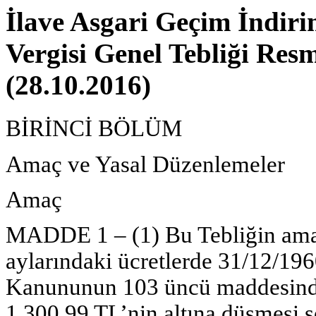
İlave Asgari Geçim İndiri
Vergisi Genel Tebliği Res
(28.10.2016)
BİRİNCİ BÖLÜM
Amaç ve Yasal Düzenlemeler
Amaç
MADDE 1 –
(1) Bu Tebliğin ama
aylarındaki ücretlerde 31/12/1960
Kanununun 103 üncü maddesinde y
1.300,99 TL’nin altına düşmesi 