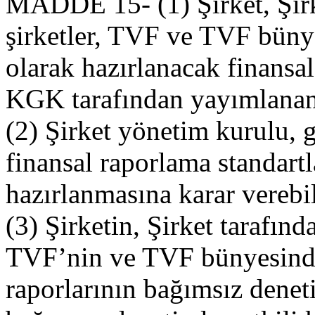
MADDE 15- (1) Şirket, Şirk
şirketler, TVF ve TVF bünye
olarak hazırlanacak finansa
KGK tarafından yayımlanan
(2) Şirket yönetim kurulu, 
finansal raporlama standartl
hazırlanmasına karar verebil
(3) Şirketin, Şirket tarafınd
TVF’nin ve TVF bünyesinde 
raporlarının bağımsız denet