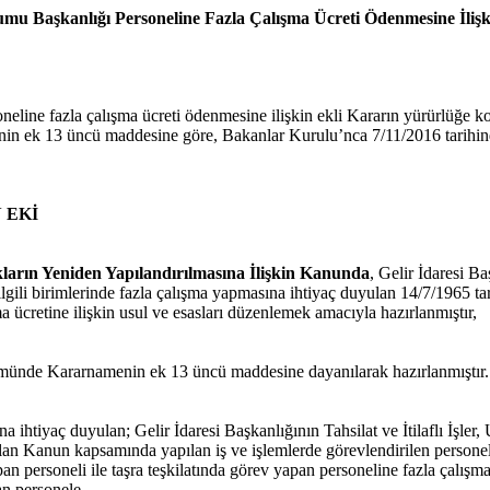
mu Başkanlığı Personeline Fazla Çalışma Ücreti Ödenmesine İlişk
line fazla çalışma ücreti ödenmesine ilişkin ekli Kararın yürürlüğe ko
n ek 13 üncü maddesine göre, Bakanlar Kurulu’nca 7/11/2016 tarihinde 
N EKİ
kların Yeniden Yapılandırılmasına İlişkin Kanunda
, Gelir İdaresi 
ilgili birimlerinde fazla çalışma yapmasına ihtiyaç duyulan 14/7/1965 t
ma ücretine ilişkin usul ve esasları düzenlemek amacıyla hazırlanmıştır,
münde Kararnamenin ek 13 üncü maddesine dayanılarak hazırlanmıştır.
tiyaç duyulan; Gelir İdaresi Başkanlığının Tahsilat ve İtilaflı İşler,
anılan Kanun kapsamında yapılan iş ve işlemlerde görevlendirilen perso
ersoneli ile taşra teşkilatında görev yapan personeline fazla çalışma 
pan personele