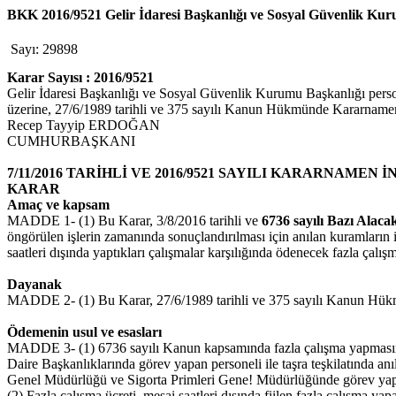
BKK 2016/9521 Gelir İdaresi Başkanlığı ve Sosyal Güvenlik Kuru
Sayı: 29898
Karar Sayısı : 2016/9521
Gelir İdaresi Başkanlığı ve Sosyal Güvenlik Kurumu Başkanlığı persone
üzerine, 27/6/1989 tarihli ve 375 sayılı Kanun Hükmünde Kararnameni
Recep Tayyip ERDOĞAN
CUMHURBAŞKANI
7/11/2016 TARİHLİ VE 2016/9521 SAYILI KARARNAMEN İ
KARAR
Amaç ve kapsam
MADDE 1- (1) Bu Karar, 3/8/2016 tarihli ve
6736 sayılı Bazı Alaca
öngörülen işlerin zamanında sonuçlandırılması için anılan kuramların 
saatleri dışında yaptıkları çalışmalar karşılığında ödenecek fazla çalış
Dayanak
MADDE 2- (1) Bu Karar, 27/6/1989 tarihli ve 375 sayılı Kanun Hük
Ödemenin usul ve esasları
MADDE 3- (1) 6736 sayılı Kanun kapsamında fazla çalışma yapmasına ih
Daire Başkanlıklarında görev yapan personeli ile taşra teşkilatında 
Genel Müdürlüğü ve Sigorta Primleri Gene! Müdürlüğünde görev yapan p
(2) Fazla çalışma ücreti, mesai saatleri dışında fiilen fazla çalışma ya